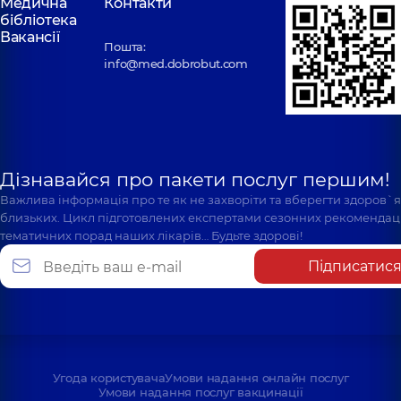
Медична
Контакти
бібліотека
Вакансії
Пошта:
info@med.dobrobut.com
Дізнавайся про пакети послуг першим!
Важлива інформація про те як не захворіти та вберегти здоров`
близьких. Цикл підготовлених експертами сезонних рекомендаці
тематичних порад наших лікарів… Будьте здорові!
Підписатис
Угода користувача
Умови надання онлайн послуг
Умови надання послуг вакцинації