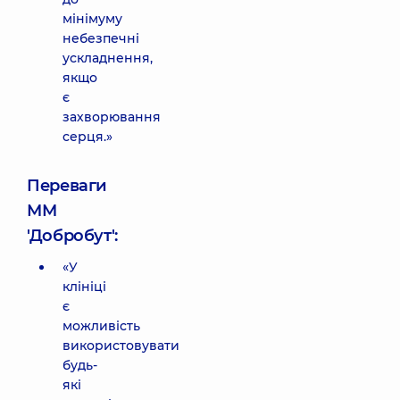
мінімуму
небезпечні
ускладнення,
якщо
є
захворювання
серця.»
Переваги
ММ
'Добробут':
«У
клініці
є
можливість
використовувати
будь-
які