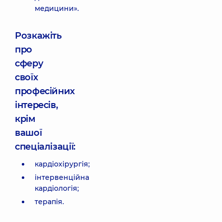
медицини».
Розкажіть
про
сферу
своїх
професійних
інтересів,
крім
вашої
спеціалізації:
кардіохірургія;
інтервенційна
кардіологія;
терапія.