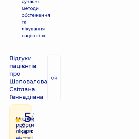
сучасні
методи
обстеження
та
лікування
пацієнтів».
Відгуки
пацієнтів
про
QR
Шаповалова
Світлана
Геннадіївна
5
/
Оцінки
5
роботи
рейтинг
лікаря:
на
підставі