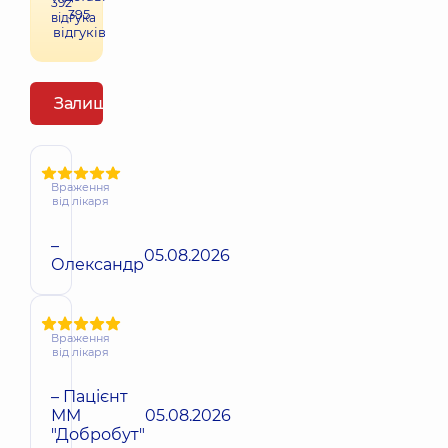
392
395
відгука
відгуків
Залишити відгук
Враження
від лікаря
–
05.08.2026
Олександр
Враження
від лікаря
– Пацієнт
ММ
05.08.2026
"Добробут"