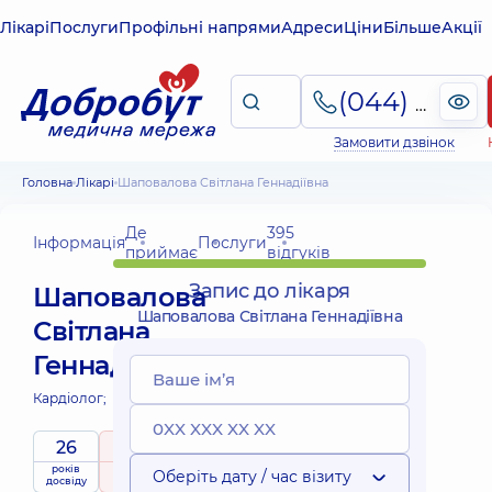
Лікарі
Послуги
Профільні напрями
Адреси
Ціни
Більше
Акції
(044) 495-2-888
Замовити дзвінок
Головна
Лікарі
Шаповалова Світлана Геннадіївна
Де
395
Інформація
Послуги
приймає
відгуків
Запис до лікаря
Шаповалова
Шаповалова Світлана Геннадіївна
Світлана
Геннадіївна
Кардіолог;
26
5
/ 5
років
рейтинг
на підставі
Експерт
Оберіть дату / час візиту
досвіду
395 відгуків