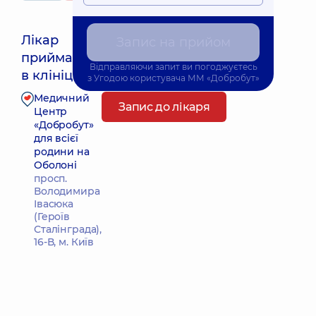
Лікар
Запис на прийом
приймає
Найближчий час прийому: 10.08.2026 8:00
Відправляючи запит ви погоджуєтесь
в клініці
з
Угодою користувача
ММ «Добробут»
Медичний
Запис до лікаря
Центр
«Добробут»
для всієї
родини на
Оболоні
просп.
Володимира
Івасюка
(Героїв
Сталінграда),
16-В, м. Київ