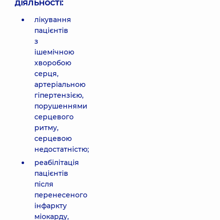
діяльності:
лікування
пацієнтів
з
ішемічною
хворобою
серця,
артеріальною
гіпертензією,
порушеннями
серцевого
ритму,
серцевою
недостатністю;
реабілітація
пацієнтів
після
перенесеного
інфаркту
міокарду,