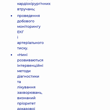
кардіохірургічних
втручань;
проведення
добового
моніторингу
ЕКГ
і
артеріального
тиску.
«Нині
розвиваються
інтервенційні
методи
діагностики
та
лікування
захворювань,
визнаний
пріоритет
доказової