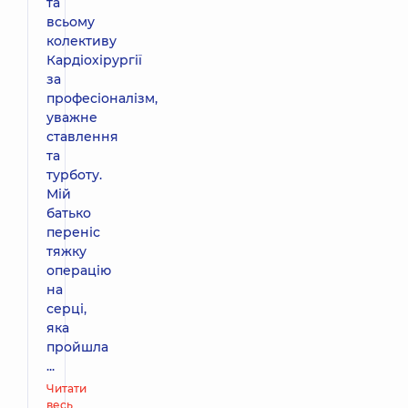
та
всьому
колективу
Кардіохірургії
за
професіоналізм,
уважне
ставлення
та
турботу.
Мій
батько
переніс
тяжку
операцію
на
серці,
яка
пройшла
...
Читати
весь