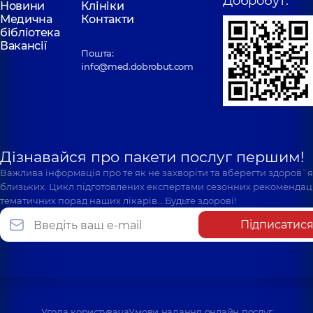
Добробут:
Новини
Клініки
Медична
Контакти
бібліотека
Вакансії
Пошта:
info@med.dobrobut.com
Дізнавайся про пакети послуг першим!
Важлива інформація про те як не захворіти та вберегти здоров`
близьких. Цикл підготовлених експертами сезонних рекомендаці
тематичних порад наших лікарів… Будьте здорові!
Підписатис
Угода користувача
Умови надання онлайн послуг