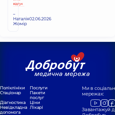
відгук
–
Наталія
02.06.2026
Жомір
Поліклініки
Послуги
Ми в соціаль
Стаціонар
Пакети
мережах:
послуг
Діагностика
Ціни
Невідкладна
Лікарі
Завантажуй д
допомога