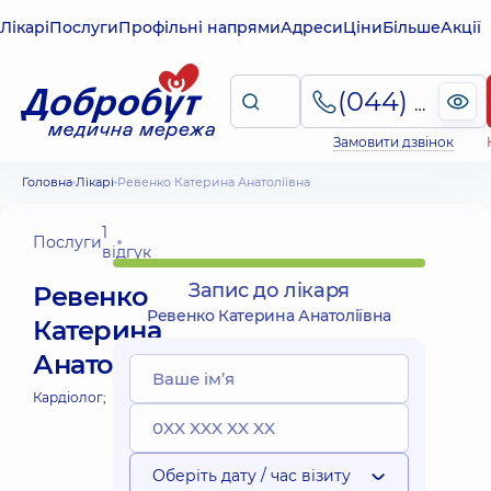
Лікарі
Послуги
Профільні напрями
Адреси
Ціни
Більше
Акції
(044) 495-2-888
Замовити дзвінок
Головна
Лікарі
Ревенко Катерина Анатоліївна
1
Послуги
відгук
Запис до лікаря
Ревенко
Ревенко Катерина Анатоліївна
Катерина
Анатоліївна
Кардіолог;
Оберіть дату / час візиту