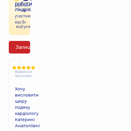
роботи
рейтинг
лікаря:
на
підставі
1
1
відгук
відгука
Залишити відгук
Враження
від лікаря
Хочу
висловити
щиру
подяку
кардіологу
Катерині
Анатоліївні