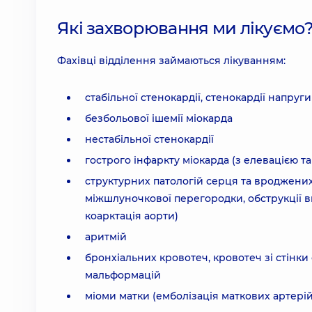
Які захворювання ми лікуємо
Фахівці відділення займаються лікуванням:
стабільної стенокардії, стенокардії напруг
безбольової ішемії міокарда
нестабільної стенокардії
гострого інфаркту міокарда (з елевацією та
структурних патологій серця та вроджених
міжшлуночкової перегородки, обструкції ви
коарктація аорти)
аритмій
бронхіальних кровотеч, кровотеч зі стінки
мальформацій
міоми матки (емболізація маткових артерій