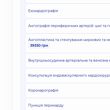
Ехокардіографія
Ангіографія периферичних артерій: шиї та го
Ангіопластика та стентування ниркових та м
39330 грн
Внутрішньосудинна артеріальна та венозна е
Консультація ендоваскулярного кардіохірур
Коронарографія
Пункція перикарду