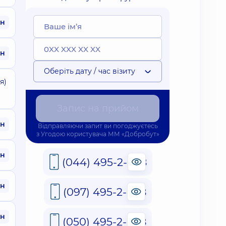
рн
рн
Оберіть дату / час візиту
я)
Запис на прийом
рн
Відправляючи запит ви погоджуєтесь
з
Угодою користувача
ММ «Добробут»
рн
(044) 495-2-888
рн
(097) 495-2-888
рн
(050) 495-2-888