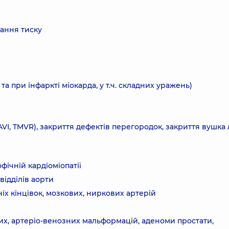
вання тиску
а при інфаркті міокарда, у т.ч. складних уражень)
I, TMVR), закриття дефектів перегородок, закриття вушка 
фічній кардіоміопатії
відділів аорти
іх кінцівок, мозкових, ниркових артерій
них, артеріо-венозних мальформацій, аденоми простати,