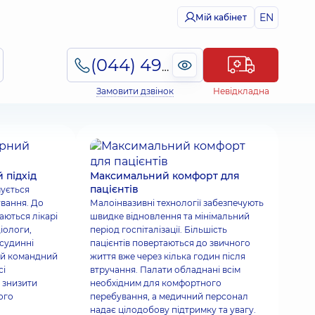
EN
Мій кабінет
(044) 495-2-888
Замовити дзвінок
Невідкладна
 підхід
Максимальний комфорт для
пацієнтів
мується
ування. До
Малоінвазивні технології забезпечують
чаються лікарі
швидке відновлення та мінімальний
іологи,
період госпіталізації. Більшість
 судинні
пацієнтів повертаються до звичного
кий командний
життя вже через кілька годин після
сі
втручання. Палати обладнані всім
, знизити
необхідним для комфортного
ого
перебування, а медичний персонал
надає цілодобову підтримку та увагу.