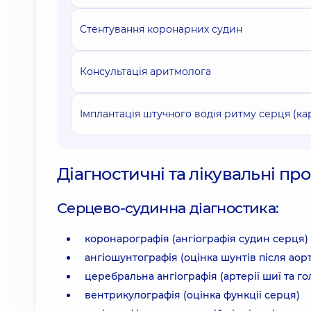
Стентування коронарних судин
Консультація аритмолога
Імплантація штучного водія ритму серця (к
Діагностичні та лікувальні п
Серцево-судинна діагностика:
коронарографія (ангіографія судин серця)
ангіошунтографія (оцінка шунтів після ао
церебральна ангіографія (артерії шиї та го
вентрикулографія (оцінка функції серця)