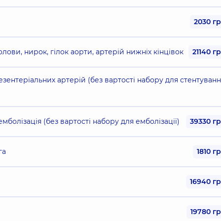
2030 г
лови, нирок, гілок аорти, артерій нижніх кінцівок
21140 г
езентеріальних артерій (без вартості набору для стентуванн
мболізація (без вартості набору для емболізації)
39330 г
га
1810 г
16940 г
19780 г