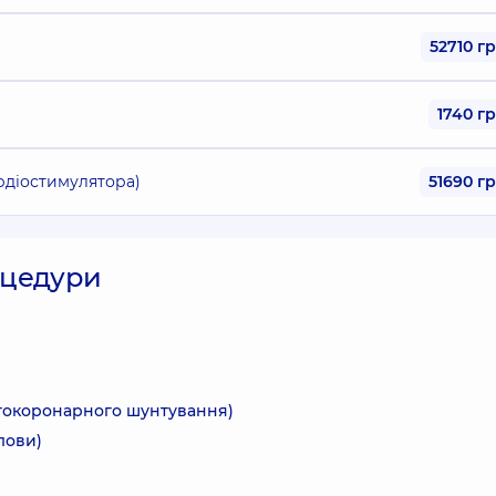
52710 г
1740 г
ардіостимулятора)
51690 г
роцедури
ртокоронарного шунтування)
лови)