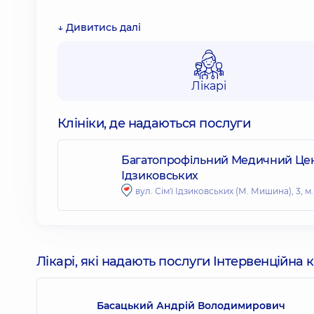
↓ Дивитись далі
Лікарі
Клініки, де надаються послуги
Багатопрофільний Медичний Центр
Ідзиковських
вул. Сім'ї Ідзиковських (М. Мишина), 3, м.
Лікарі, які надають послуги Інтервенційна 
Басацький Андрій Володимирович