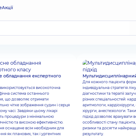
е
Акції
е обладнання експертного
Мультидисциплінарний
Для кожного пацієнта фор
 використовується високоточна
індивідуальна стратегія лік
фічна система останнього
діагностики та терапії залу
ня, що дозволяє отримати
різних спеціальностей: кард
ьно чітке зображення судин і серця
аритмологи, кардіохірурги,
ому часі. Завдяки цьому лікарі
хірурги, анестезіологи. Та
ть процедури з мінімальною
підхід дозволяє врахувати в
чністю та високою ефективністю.
особливості стану пацієнта
ня оснащене всім необхідним для
ризики та досягти найкращ
ня як планових, так і ургентних
результату.