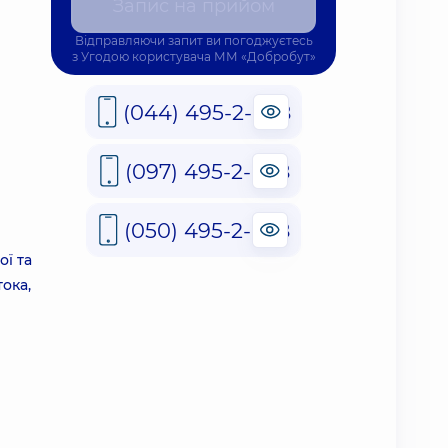
Запис на прийом
Відправляючи запит ви погоджуєтесь
з
Угодою користувача
ММ «Добробут»
(044) 495-2-888
(097) 495-2-888
(050) 495-2-888
ї та
ока,