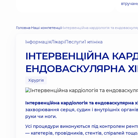
втручань
Головна
Наші компетенції
Інтервенційна кардіологія та ендоваскуля
Інформація
Лікарі
Послуги
1 клініка
ІНТЕРВЕНЦІЙНА КАРД
ЕНДОВАСКУЛЯРНА ХІ
Хірургія
Інтервенційна кардіологія та ендоваскулярна х
захворювання серця, судин і внутрішніх органів
руки чи ноги.
Усі процедури виконуються під контролем рент
— катетерів, провідників, стентів, спіралей тощо