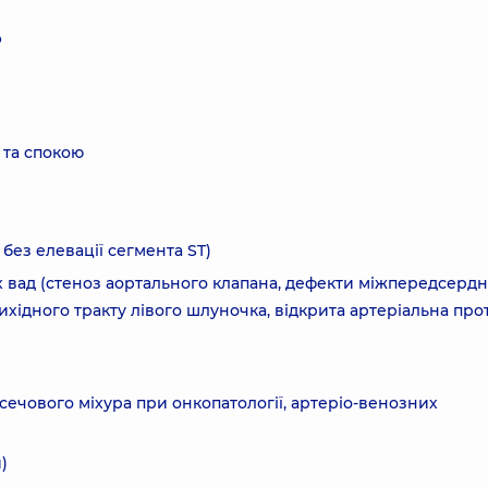
?
и та спокою
 без елевації сегмента ST)
 вад (стеноз аортального клапана, дефекти міжпередсердно
хідного тракту лівого шлуночка, відкрита артеріальна прот
 сечового міхура при онкопатології, артеріо-венозних
)