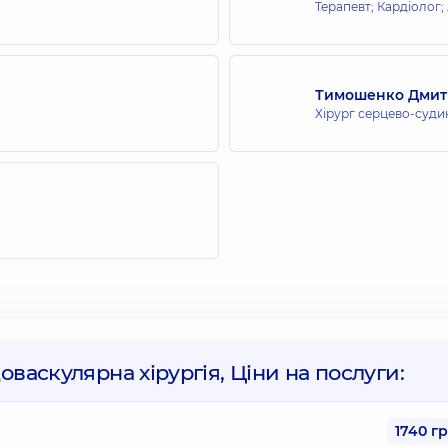
Терапевт; Кардіолог;
Тимошенко Дмит
Хірург серцево-суди
оваскулярна хірургія, Ціни на послуги:
1740 г