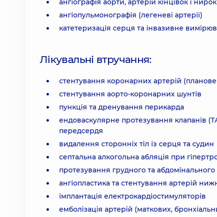
ангіографія аорти, артерій кінцівок і нирок
ангіопульмонографія (легеневі артерії)
катетеризація серця та інвазивне вимірю
Лікувальні втручання:
стентування коронарних артерій (планове т
стентування аорто-коронарних шунтів
пункція та дренування перикарда
ендоваскулярне протезування клапанів (TAV
передсердя
видалення сторонніх тіл із серця та судин
септальна алкогольна абляція при гіпертро
протезування грудного та абдомінального 
ангіопластика та стентування артерій нижн
імплантація електрокардіостимуляторів
емболізація артерій (маткових, бронхіаль