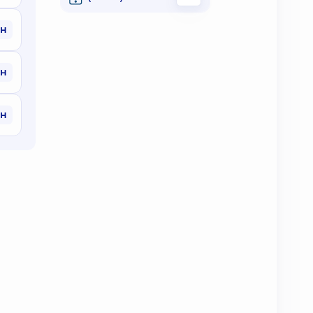
рн
рн
рн