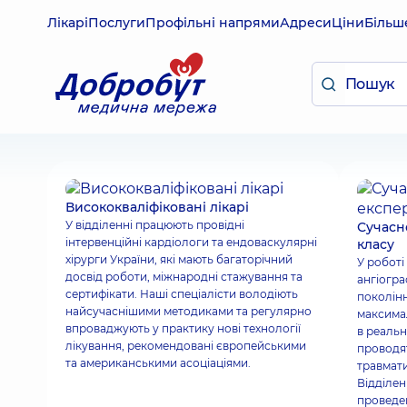
Лікарі
Послуги
Профільні напрями
Адреси
Ціни
Більш
Висококваліфіковані лікарі
У відділенні працюють провідні
Сучасн
інтервенційні кардіологи та ендоваскулярні
класу
хірурги України, які мають багаторічний
У роботі
досвід роботи, міжнародні стажування та
ангіогра
сертифікати. Наші спеціалісти володіють
поколін
найсучаснішими методиками та регулярно
максимал
впроваджують у практику нові технології
в реальн
лікування, рекомендовані європейськими
проводя
та американськими асоціаціями.
травмати
Відділен
проведен