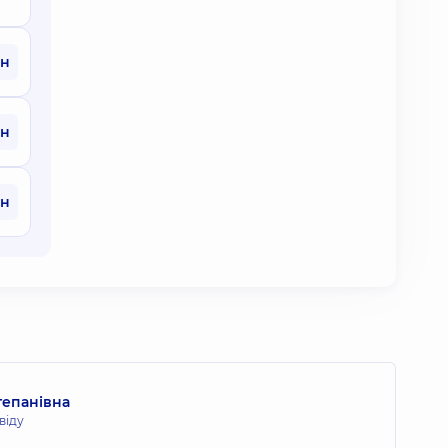
рн
рн
рн
тепанівна
віду