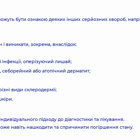
можуть бути ознакою деяких інших серйозних хвороб, нап
і виникати, зокрема, внаслідок:
 інфекції, оперізуючий лишай;
а, себорейний або атопічний дерматит;
різні види склеродермії;
шкіри.
дивідуального підходу до діагностики та лікування.
може навіть нашкодити та спричинити погіршення стану.