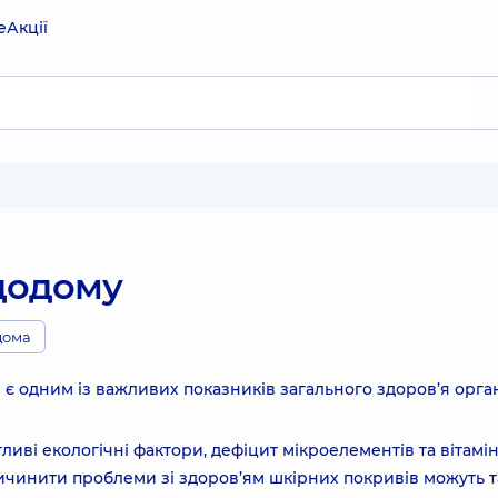
е
Акції
додому
дома
і є одним із важливих показників загального здоров’я орган
ві екологічні фактори, дефіцит мікроелементів та вітамін
ичинити проблеми зі здоров’ям шкірних покривів можуть 