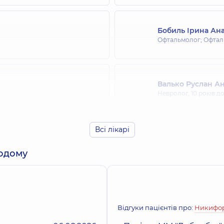
Бобиль Ірина Ана
Офтальмолог; Офтал
Валько Руслан А
Невролог,
10 років д
Всі лікарі
Волошина Ельвір
Отоларинголог; Ото
додому
Гаврилюк Ірина 
Терапевт; Кардіолог;
діагностики,
12 років
Відгуки пацієнтів про:
Никифор