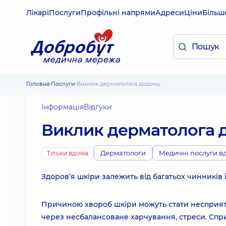
Лікарі
Послуги
Профільні напрями
Адреси
Ціни
Більш
Головна
Послуги
Виклик дерматолога додому
Інформація
Відгуки
Виклик дерматолога 
Дерматологи
Медичні послуги в
Тільки вдома
Здоров’я шкіри залежить від багатьох чинників 
Причиною хвороб шкіри можуть стати несприятли
через несбалансоване харчування, стреси. Спр