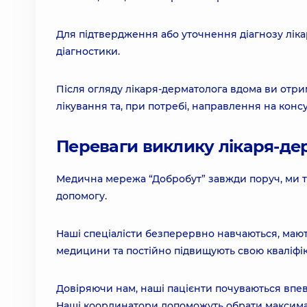
Для підтвердження або уточнення діагнозу ліка
діагностики.
Після огляду лікаря-дерматолога вдома ви отр
лікування та, при потребі, направлення на консу
Переваги виклику лікаря-д
Медична мережа “Добробут” завжди поруч, ми т
допомогу.
Наші спеціалісти безперервно навчаються, мают
медицини та постійно підвищують свою кваліфік
Довіряючи нам, наші пацієнти почуваються впе
Наші координатори допоможуть обрати максимал