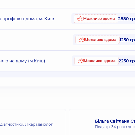
о профілю вдома, м. Київ
2880 г
Можливо вдома
1250 г
Можливо вдома
ілю на дому (м.Київ)
2250 г
Можливо вдома
Більга Світлана С
 діагностики; Лікар мамолог;
Педіатр,
34 років дос