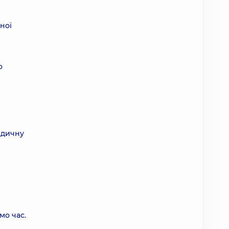
ної
о
едичну
мо час.