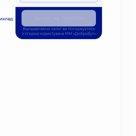
Запис на прийом
риклад
Відправляючи запит ви погоджуєтесь
з
Угодою користувача
ММ «Добробут»