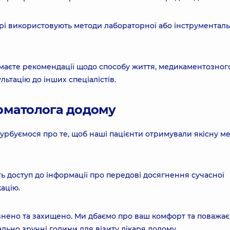
рі використовують методи лабораторної або інструменталь
имаєте рекомендації щодо способу життя, медикаментозног
льтацію до інших спеціалістів.
ерматолога додому
урбуємося про те, щоб наші пацієнти отримували якісну м
ь доступ до інформації про передові досягнення сучасної
ацію.
внено та захищено. Ми дбаємо про ваш комфорт та поважає
ьно зручні години для візиту лікаря додому.