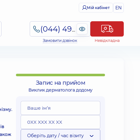
EN
Мій кабінет
(044) 495-2-888
Замовити дзвінок
Невідкладна
Запис на прийом
Виклик дерматолога додому
ізму.
ів
також
Оберіть дату / час візиту