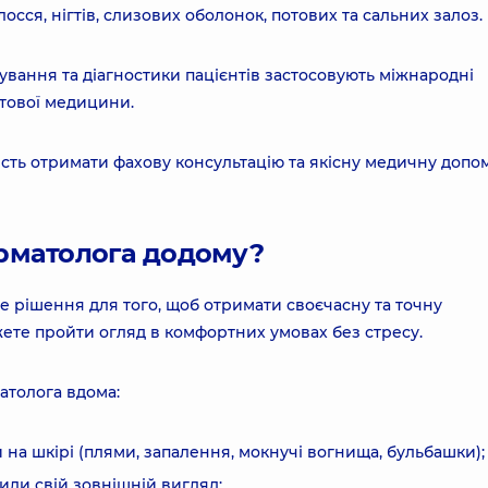
сся, нігтів, слизових оболонок, потових та сальних залоз.
ування та діагностики пацієнтів застосовують міжнародні
ітової медицини.
сть отримати фахову консультацію та якісну медичну допом
ерматолога додому?
е рішення для того, щоб отримати своєчасну та точну
жете пройти огляд в комфортних умовах без стресу.
атолога вдома:
и на шкірі (плями, запалення, мокнучі вогнища, бульбашки);
нили свій зовнішній вигляд;