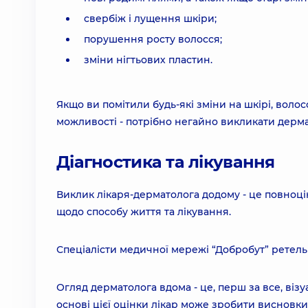
свербіж і лущення шкіри;
порушення росту волосся;
зміни нігтьових пластин.
Якщо ви помітили будь-які зміни на шкірі, волосс
можливості - потрібно негайно викликати дерм
Діагностика та лікування
Виклик лікаря-дерматолога додому - це повноцін
щодо способу життя та лікування.
Спеціалісти медичної мережі “Добробут” ретельн
Огляд дерматолога вдома - це, перш за все, віз
основі цієї оцінки лікар може зробити висновк