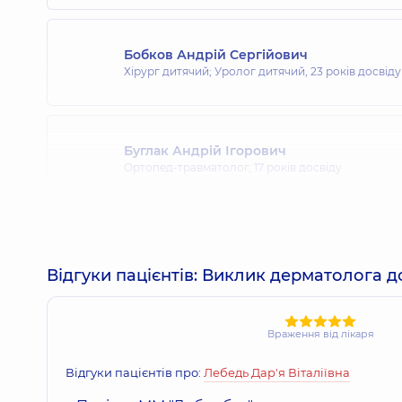
Бобков Андрій Сергійович
Хірург дитячий; Уролог дитячий,
23 років досвіду
Буглак Андрій Ігорович
Ортопед-травматолог,
17 років досвіду
Виноградова Тетяна Миколаївна
Нефролог дитячий,
28 років досвіду
Відгуки пацієнтів: Виклик дерматолога 
Враження від лікаря
Ворона Альона Анатоліївна
Терапевт; Пульмонолог,
11 років досвіду
Відгуки пацієнтів про:
Лебедь Дар'я Віталіївна