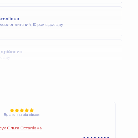
толіївна
ьмолог дитячий,
10 років досвіду
ндрійович
освіду
а Рафаїлівна
ларинголог дитячий,
25 років досвіду
Олександрівна
Враження від лікаря
 Лікар з ультразвукової діагностики; Лікар з функціональної
 досвіду
ук Ольга Остапівна