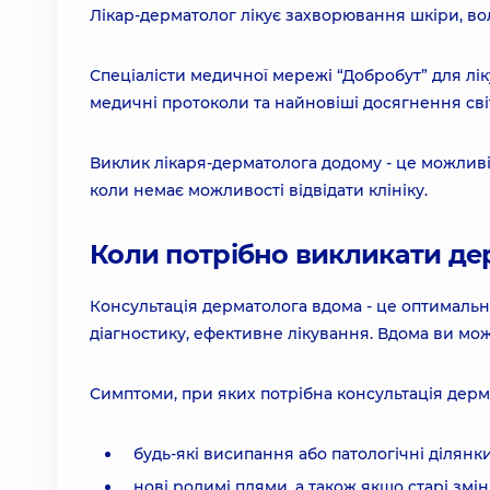
Лікар-дерматолог лікує захворювання шкіри, воло
Спеціалісти медичної мережі “Добробут” для лік
медичні протоколи та найновіші досягнення св
Виклик лікаря-дерматолога додому - це можливі
коли немає можливості відвідати клініку.
Коли потрібно викликати д
Консультація дерматолога вдома - це оптимальн
діагностику, ефективне лікування. Вдома ви мо
Симптоми, при яких потрібна консультація дерм
будь-які висипання або патологічні ділянк
нові родимі плями, а також якщо старі змі