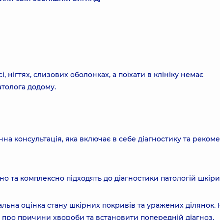
і, нігтях, слизових оболонках, а поїхати в клініку немає
атолога додому.
на консультація, яка включає в себе діагностику та рекоме
о та комплексно підходять до діагностики патологій шкіри
уальна оцінка стану шкірних покривів та уражених ділянок. 
и про причини хвороби та встановити попередній діагноз.