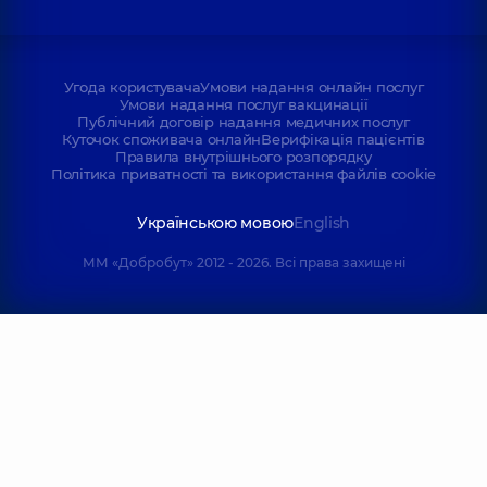
Угода користувача
Умови надання онлайн послуг
Умови надання послуг вакцинації
Публічний договір надання медичних послуг
Куточок споживача онлайн
Верифікація пацієнтів
Правила внутрішнього розпорядку
Політика приватності та використання файлів cookie
Українською мовою
English
ММ «Добробут» 2012 - 2026. Всі права захищені