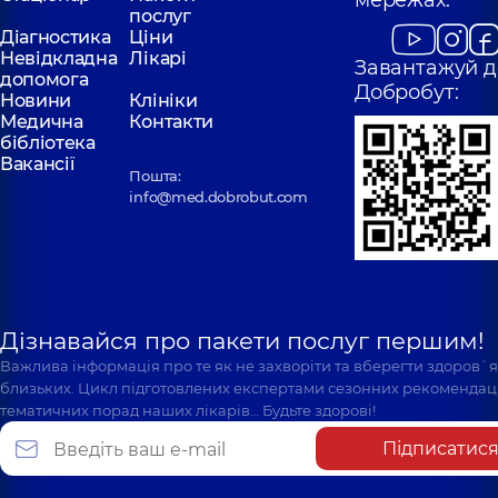
мережах:
послуг
Діагностика
Ціни
Невідкладна
Лікарі
Завантажуй д
допомога
Добробут:
Новини
Клініки
Медична
Контакти
бібліотека
Вакансії
Пошта:
info@med.dobrobut.com
Дізнавайся про пакети послуг першим!
Важлива інформація про те як не захворіти та вберегти здоров`
близьких. Цикл підготовлених експертами сезонних рекомендаці
тематичних порад наших лікарів… Будьте здорові!
Підписатис