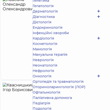
Генетика
Квасівка
Гепатологія
Олександр
Дерматологія
Олександрович
Діагностика
5
7
Дієтологія
відгуків
Ендокринологія
Хірург-
Інфекційні хвороби
онколог
Кардіологія
Косметологія
Багатопрофільний
Медичний Центр
Мамологія
«Добробут» 24/7
Мануальна терапія
на вул. Сім’ї
Неврологія
Ідзиковських
Неонатологія
вул. Сім'ї
Запис до лікаря
Ідзиковських (М.
Нефрологія
Мишина), 3, м. Київ
Онкологія
Ортопедія та травматологія
Оториноларингологія (ЛОР)
Квасницький
29
Офтальмологія
Ігор
років
приймає
досвіду
Паліативна допомога
дітей
Борисович
Педіатрія
5
483
Подологiя
відгука