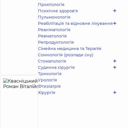
Проктологія
Отоларинголог;
Психічне здоров'я
Отоларинголог
Пульмонологія
дитячий
Реабілітація та відновне лікування
Медичний
Реаніматологія
Центр
Ревматологія
«Добробут»
Репродуктологія
для всієї
родини на
Сімейна медицина та Терапія
Святошині
Сомнологія (розлади сну)
вул.
Стоматологія
Запис до лікаря
Святошинська,
3-Б, м. Київ
Судинна хірургія
Трихологія
Урологія
Квасніцький
4
Фтизіатрія
Роман
років
Хірургія
досвіду
Віталійович
5
316
відгуків
Невролог;
Психіатр