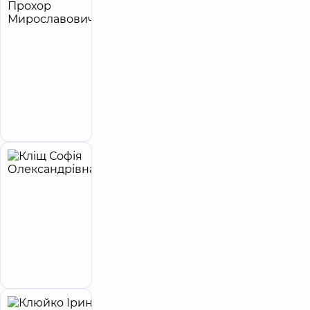
Клімук
4
Назар-
років
досвіду
Прохор
Мирославович
5
61
відгук
Терапевт;
Ендокринолог
Запис до лікаря
Кліщ
6
Софія
років
приймає
досвіду
дітей
Олександрівна
5
10
відгуків
Стоматолог
дитячий
Запис до лікаря