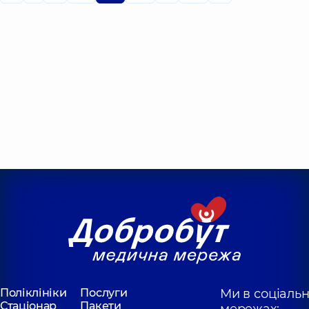
Поліклініки
Послуги
Ми в соціаль
Стаціонар
Пакети