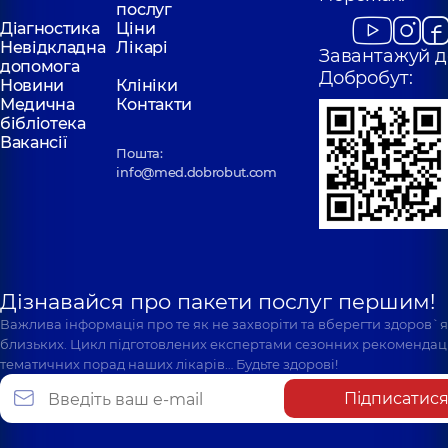
послуг
Діагностика
Ціни
Невідкладна
Лікарі
Завантажуй д
допомога
Добробут:
Новини
Клініки
Медична
Контакти
бібліотека
Вакансії
Пошта:
info@med.dobrobut.com
Дізнавайся про пакети послуг першим!
Важлива інформація про те як не захворіти та вберегти здоров`
близьких. Цикл підготовлених експертами сезонних рекомендаці
тематичних порад наших лікарів… Будьте здорові!
Підписатис