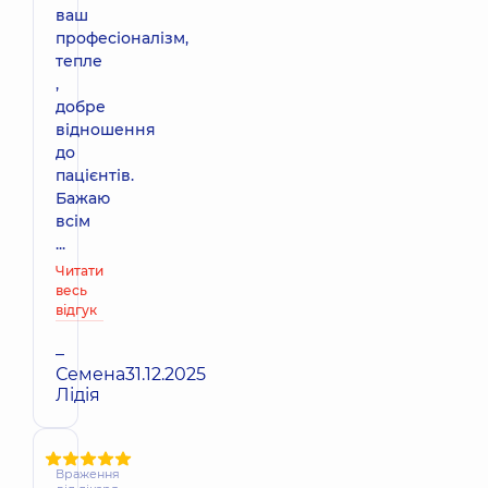
ваш
професіоналізм,
тепле
,
добре
відношення
до
пацієнтів.
Бажаю
всім
...
Читати
весь
відгук
–
Семена
31.12.2025
Лідія
Враження