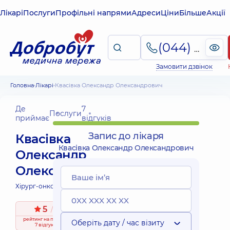
Лікарі
Послуги
Профільні напрями
Адреси
Ціни
Більше
Акції
(044) 495-2-888
Замовити дзвінок
Головна
Лікарі
Квасівка Олександр Олександрович
Де
7
Послуги
приймає
відгуків
Запис до лікаря
Квасівка
Квасівка Олександр Олександрович
Олександр
Олександрович
Хірург-онколог;
5
/ 5
рейтинг
на підставі
Оберіть дату / час візиту
7 відгуків