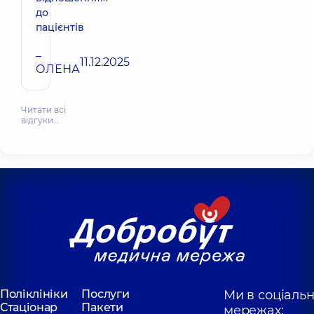
до
пацієнтів
–
11.12.2025
ОЛЕНА
Читати всі
відгуки…
Поліклініки
Послуги
Ми в соціаль
Стаціонар
Пакети
мережах: