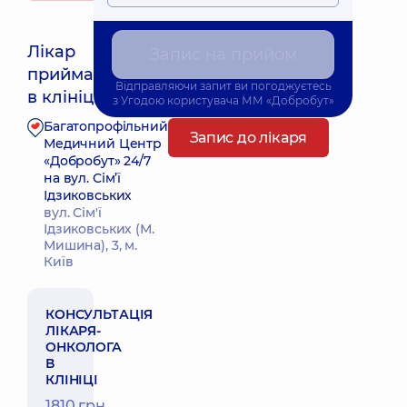
Лікар
Запис на прийом
приймає
Найближчий час прийому: 25.08.2026 16:30
Відправляючи запит ви погоджуєтесь
в клініці
з
Угодою користувача
ММ «Добробут»
Багатопрофільний
Запис до лікаря
Медичний Центр
«Добробут» 24/7
на вул. Сім’ї
Ідзиковських
вул. Сім'ї
Ідзиковських (М.
Мишина), 3, м.
Київ
КОНСУЛЬТАЦІЯ
ЛІКАРЯ-
ОНКОЛОГА
В
КЛІНІЦІ
1810 грн