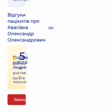
Відгуки
пацієнтів про
Квасівка
QR
Олександр
Олександрович
5
/
Оцінки
5
роботи
рейтинг
лікаря:
на
підставі
7
7
відгуків
відгуків
Залишити відгук