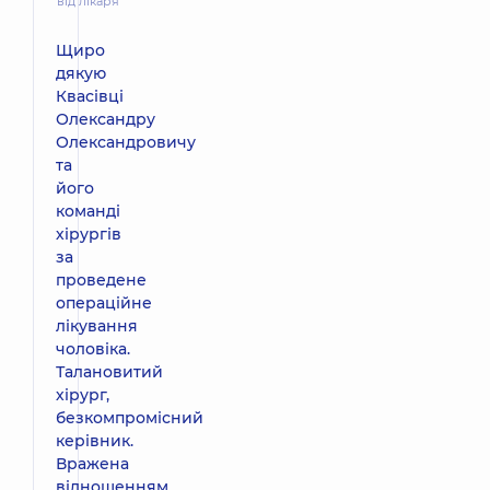
від лікаря
Щиро
дякую
Квасівці
Олександру
Олександровичу
та
його
команді
хірургів
за
проведене
операційне
лікування
чоловіка.
Талановитий
хірург,
безкомпромісний
керівник.
Вражена
відношенням