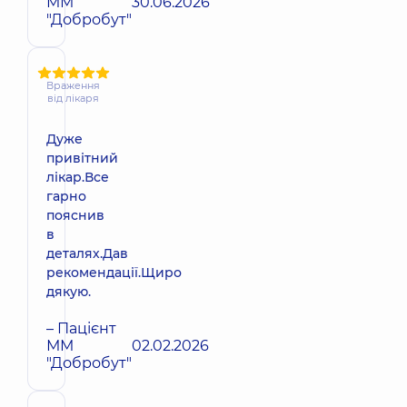
ММ
30.06.2026
"Добробут"
Враження
від лікаря
Дуже
привітний
лікар.Все
гарно
пояснив
в
деталях.Дав
рекомендації.Щиро
дякую.
– Пацієнт
ММ
02.02.2026
"Добробут"