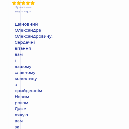
Враження
від лікаря
Шановний
Олександре
Олександровичу.
Сердечні
вітання
вам
і
вашому
славному
колективу
з
прийдешнім
Новим
роком.
Дуже
дякую
вам
за