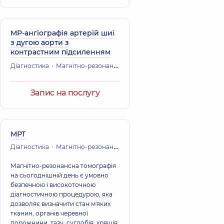
МР-ангіографія артерій шиї
з дугою аорти з
контрастним підсиленням
Діагностика
Магнітно-резонансна томографія (МРТ)
Запис на послугу
МРТ
Діагностика
Магнітно-резонансна томографія (МРТ)
Магнітно-резонансна томографія
на сьогоднішній день є умовно
безпечною і високоточною
діагностичною процедурою, яка
дозволяє визначити стан м'яких
тканин, органів черевної
порожнини, тазу, суглобів, хрящів,