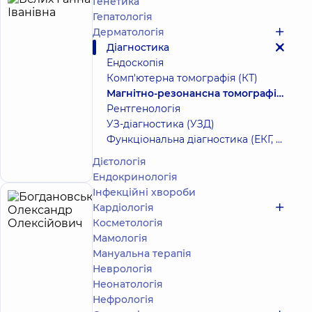
Генетика
Бєлих
21
Гепатологія
Ганна
років
Дерматологія
досвіду
Іванівна
Діагностика
Ендоскопія
Рентгенолог
Комп'ютерна томографія (КТ)
Багатопрофільний
Магнітно-резонансна томографія (МРТ)
Медичний Центр
Рентгенологія
«Добробут» 24/7
УЗ-діагностика (УЗД)
на просп. Миколи
Функціональна діагностика (ЕКГ, холтер, добове АТ)
Бажана
Запис до лікаря
просп. Миколи
Дієтологія
Бажана, 12-А, м. Київ
Ендокринологія
Інфекційні хвороби
Богдановський
Кардіологія
Олександр
Косметологія
Мамологія
Олексійович
Мануальна терапія
Рентгенолог
Неврологія
Неонатологія
Запис до лікаря
Нефрологія