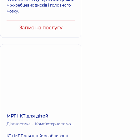
міжхребцевих дисків і головного
мозку.
Запис на послугу
МРТ і КТ для дітей
Діагностика
Комп'ютерна томографія (КТ)
Магнітно-резонансна 
КТ і МРТ для дітей: особливості