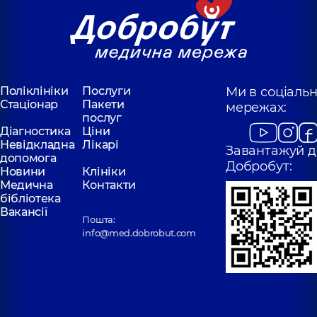
Поліклініки
Послуги
Ми в соціаль
Стаціонар
Пакети
мережах:
послуг
Діагностика
Ціни
Невідкладна
Лікарі
Завантажуй д
допомога
Добробут:
Новини
Клініки
Медична
Контакти
бібліотека
Вакансії
Пошта:
info@med.dobrobut.com