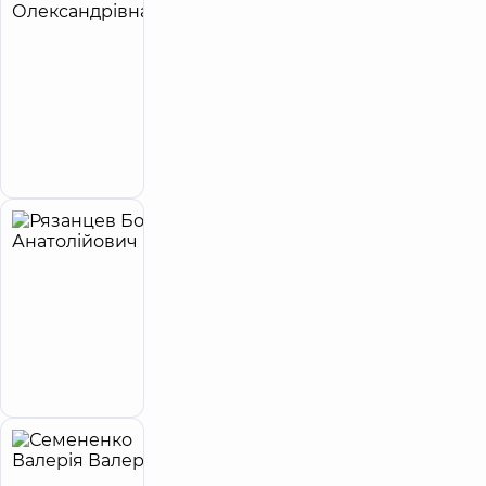
Наталія
років
досвіду
Олександрівна
4.9
24
/ 5
відгука
Рентген-
лаборант;
Рентгенолог
Запис до лікаря
Рязанцев
Богдан
Анатолійович
Рентгенолог
Запис до лікаря
Семененко
22
Валерія
років