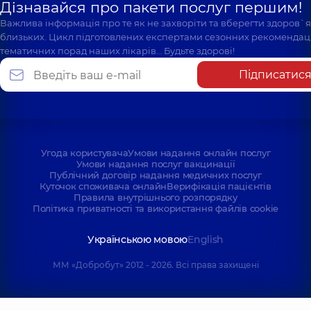
Дізнавайся про пакети послуг першим!
Важлива інформація про те як не захворіти та вберегти здоров`
близьких. Цикл підготовлених експертами сезонних рекомендаці
тематичних порад наших лікарів… Будьте здорові!
Підписатис
Угода користувача
Умови надання онлайн послуг
Умови надання послуг вакцинації
Публічний договір надання медичних послуг
Куточок споживача онлайн
Верифікація пацієнтів
Правила внутрішнього розпорядку
Політика приватності та використання файлів cookie
Українською мовою
English
ММ «Добробут» 2012 - 2026. Всі права захищені