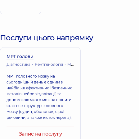
Запис до лікаря
Ідзиковських
Послуги цього напрямку
МРТ голови
Діагностика
Рентгенологія
Магнітно-резонансна томографія (МРТ)
МРТ головного мозку на
сьогоднішній день є одним з
найбільш ефективних і безпечних
методів нейровізуалізації, за
допомогою якого можна оцінити
стан всіх структур головного
мозку (судин, оболонок, сірої
речовини, а також кісток черепа),
Запис на послугу