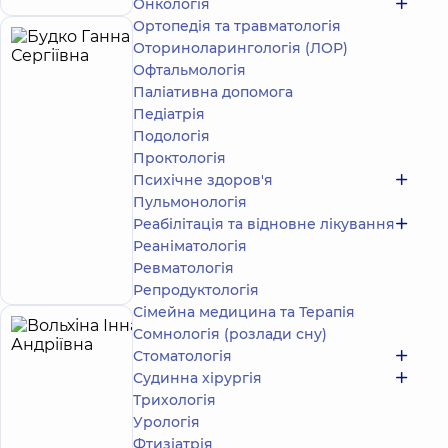
Онкологія
Ортопедія та травматологія
Оториноларингологія (ЛОР)
Будко
26
Офтальмологія
Ганна
років
досвіду
Паліативна допомога
Сергіївна
Педіатрія
Рентгенолог
Подологiя
Багатопрофільний
Проктологія
Медичний Центр
Психічне здоров'я
«Добробут» 24/7
Пульмонологія
на вул. Сім’ї
Реабілітація та відновне лікування
Ідзиковських
Реаніматологія
вул. Сім'ї
Запис до лікаря
Ідзиковських (М.
Ревматологія
Мишина), 3, м. Київ
Репродуктологія
Сімейна медицина та Терапія
Сомнологія (розлади сну)
Вольхіна
Стоматологія
Інна
Судинна хірургія
Андріївна
Трихологія
Рентгенолог
Урологія
Фтизіатрія
Багатопрофільний