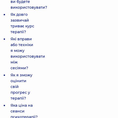
ви будете
використовувати?
Як довго
зазвичай
триває курс
терапії?
Які вправи
або техніки
я можу
використовувати
між
сесіями?
Як я зможу
оцінити
свій
прогрес у
терапії?
Яка ціна на
сеанси
психотерапії?