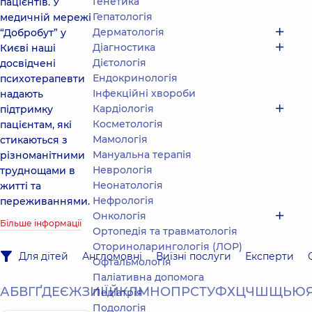
Генетика
пацієнтів. У
Гепатологія
медичній мережі
Дерматологія
“Добробут” у
Діагностика
Києві наші
Дієтологія
досвідчені
Ендокринологія
психотерапевти
Інфекційні хвороби
надають
Кардіологія
підтримку
Косметологія
пацієнтам, які
Мамологія
стикаються з
Мануальна терапія
різноманітними
Неврологія
труднощами в
Неонатологія
житті та
Нефрологія
переживаннями.
Онкологія
Більше інформації
Ортопедія та травматологія
Оториноларингологія (ЛОР)
Для дітей
Англомовні
Виїзні послуги
Експерти
Офтальмологія
Паліативна допомога
А
Б
В
Г
Ґ
Д
Е
Є
Ж
З
И
І
Ї
Й
К
Л
М
Н
О
П
Р
С
Т
У
Ф
Х
Ц
Ч
Ш
Щ
Ь
Ю
Педіатрія
Подологiя