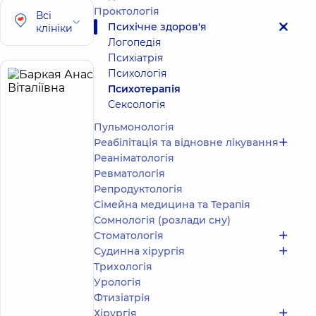
Проктологія
Всі
Психічне здоров'я
клініки
Логопедія
Психіатрія
Психологія
Баркая
8
Психотерапія
Анастасія
років
приймає
Сексологія
досвіду
дітей
Віталіївна
Пульмонологія
Психолог;
Реабілітація та відновне лікування
Психолог
Реаніматологія
дитячий;
Ревматологія
Психотерапевт
Репродуктологія
Сімейна медицина та Терапія
Медичний
центр
Сомнологія (розлади сну)
«Добробут».
Стоматологія
Центр
Судинна хірургія
психічного
Трихологія
здоров'я на
Урологія
Повітряних
Сил, 56
Фтизіатрія
Медичний
Хірургія