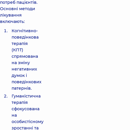
потреб пацієнтів.
Основні методи
лікування
включають:
Когнітивно-
поведінкова
терапія
(КПТ)
спрямована
на зміну
негативних
думок і
поведінкових
патернів.
Гуманістична
терапія
сфокусована
на
особистісному
зростанні та