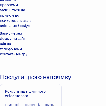
проблеми,
запишіться на
прийом до
психотерапевта в
клініці Добробут.
Запис через
форму на сайті
або за
телефонами
контакт-центру.
Послуги цього напрямку
Консультація дитячого
епілептолога
Психіатрія
Психологія
Психотерапія
Психічне здоров'я