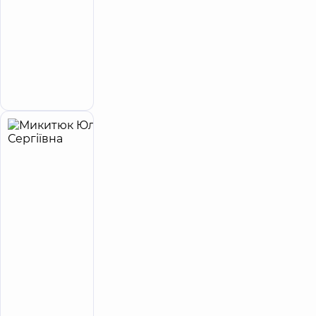
Олексіївна
4.8
60
/ 5
Відгуки
Психолог;
Психолог
дитячий
Запис до лікаря
Микитюк
24
Юлія
років
досвіду
Сергіївна
5
58
відгуків
Психолог
Медичний
Центр
«Добробут»
для всієї
родини на
Оболоні
Медичний