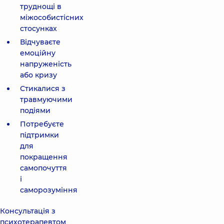
труднощі в
міжособистісних
стосунках
Відчуваєте
емоційну
напруженість
або кризу
Стикалися з
травмуючими
подіями
Потребуєте
підтримки
для
покращення
самопочуття
і
саморозуміння
Консультація з
психотерапевтом