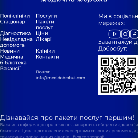
Поліклініки
Послуги
Ми в соціаль
Стаціонар
Пакети
мережах:
послуг
Діагностика
Ціни
Невідкладна
Лікарі
Завантажуй д
допомога
Добробут:
Новини
Клініки
Медична
Контакти
бібліотека
Вакансії
Пошта:
info@med.dobrobut.com
Дізнавайся про пакети послуг першим!
Важлива інформація про те як не захворіти та вберегти здоров`
близьких. Цикл підготовлених експертами сезонних рекомендаці
тематичних порад наших лікарів… Будьте здорові!