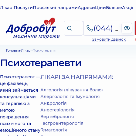
Лікарі
Послуги
Профільні напрями
Адреси
Ціни
Більше
Акції
(044) 495-2-888
Замовити дзвінок
Головна
Лікарі
Психотерапія
Психотерапевти
ЛІКАРІ ЗА НАПРЯМАМИ:
Психотерапевт —
це фахівець,
Алгологія (лікування болю)
який займається
Алергологія та Імунологія
консультаціями
Андрологія
та терапією з
Анестезіологія
метою
Вертебрологія
покращення
Гастроентерологія
психічного та
Гематологія
емоційного стану