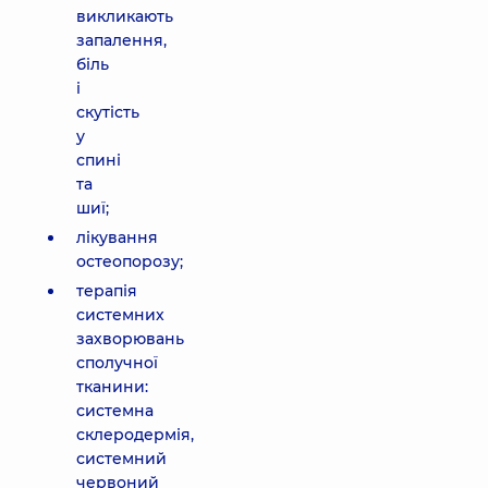
викликають
запалення,
біль
і
скутість
у
спині
та
шиї;
лікування
остеопорозу;
терапія
системних
захворювань
сполучної
тканини:
системна
склеродермія,
системний
червоний