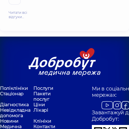
Читати всі
відгуки…
Поліклініки
Послуги
Ми в соціаль
Стаціонар
Пакети
мережах:
послуг
Діагностика
Ціни
Невідкладна
Лікарі
Завантажуй д
допомога
Добробут:
Новини
Клініки
Медична
Контакти