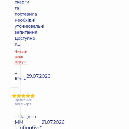
скарги
та
поставила
необхідні
уточнювальні
запитання.
Доступно
п...
Читати
весь
відгук
–
29.07.2026
Юлія
Враження
від лікаря
– Пацієнт
ММ
21.07.2026
"Добробут"