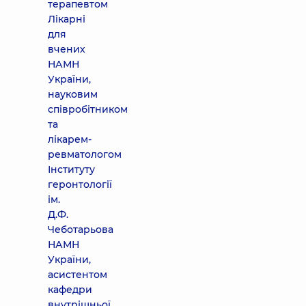
терапевтом
Лікарні
для
вчених
НАМН
України,
науковим
співробітником
та
лікарем-
ревматологом
Інституту
геронтології
ім.
Д.Ф.
Чеботарьова
НАМН
України,
асистентом
кафедри
внутрішньої