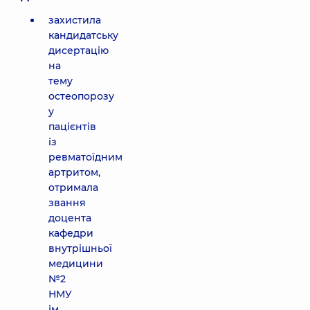
захистила
кандидатську
дисертацію
на
тему
остеопорозу
у
пацієнтів
із
ревматоїдним
артритом,
отримала
звання
доцента
кафедри
внутрішньої
медицини
№2
НМУ
ім.