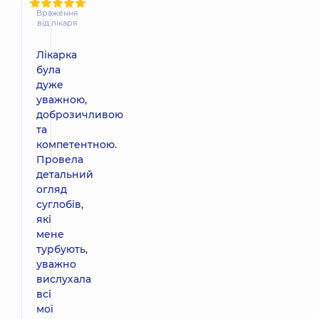
Враження
від лікаря
Лікарка
була
дуже
уважною,
доброзичливою
та
компетентною.
Провела
детальний
огляд
суглобів,
які
мене
турбують,
уважно
вислухала
всі
мої