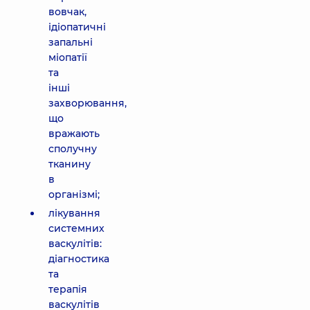
вовчак,
ідіопатичні
запальні
міопатії
та
інші
захворювання,
що
вражають
сполучну
тканину
в
організмі;
лікування
системних
васкулітів:
діагностика
та
терапія
васкулітів