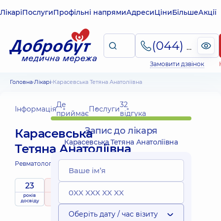
Лікарі
Послуги
Профільні напрями
Адреси
Ціни
Більше
Акції
(044) 495-2-888
Замовити дзвінок
Головна
Лікарі
Карасевська Тетяна Анатоліївна
Де
32
Інформація
Послуги
приймає
відгука
Запис до лікаря
Карасевська
Карасевська Тетяна Анатоліївна
Тетяна Анатоліївна
Ревматолог;
23
5
/ 5
років
рейтинг
на підставі
Експерт
досвіду
32 відгука
Оберіть дату / час візиту