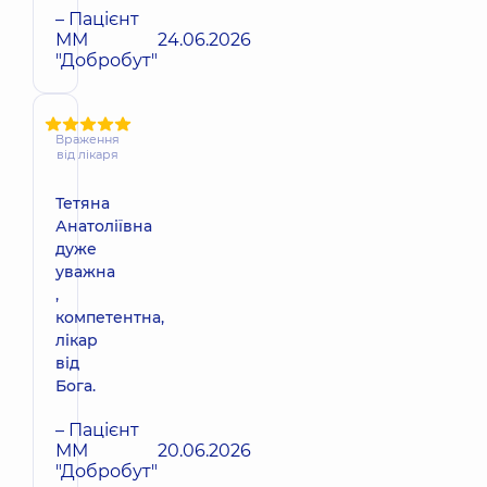
– Пацієнт
ММ
24.06.2026
"Добробут"
Враження
від лікаря
Тетяна
Анатоліївна
дуже
уважна
,
компетентна,
лікар
від
Бога.
– Пацієнт
ММ
20.06.2026
"Добробут"