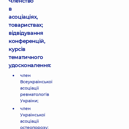
Членство
в
асоціаціях,
товариствах;
відвідування
конференцій,
курсів
тематичного
удосконалення:
член
Всеукраїнської
асоціації
ревматологів
України;
член
Української
асоціації
остеопорозу;