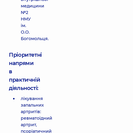
медицини
№2
НМУ
ім.
О.О.
Богомольця.
Пріоритетні
напрями
в
практичній
діяльності:
лікування
запальних
артритів:
ревматоїдний
артрит,
псоріатичний