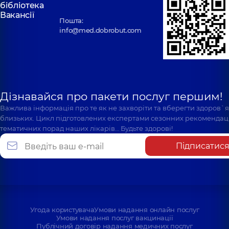
бібліотека
Вакансії
Пошта:
info@med.dobrobut.com
Дізнавайся про пакети послуг першим!
Важлива інформація про те як не захворіти та вберегти здоров`
близьких. Цикл підготовлених експертами сезонних рекомендаці
тематичних порад наших лікарів… Будьте здорові!
Підписатис
Угода користувача
Умови надання онлайн послуг
Умови надання послуг вакцинації
Публічний договір надання медичних послуг