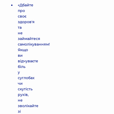
«Дбайте
про
своє
здоров'я
та
не
займайтеся
самолікуванням!
Якщо
ви
відчуваєте
біль
у
суглобах
чи
скутість
рухів,
не
зволікайте
зі