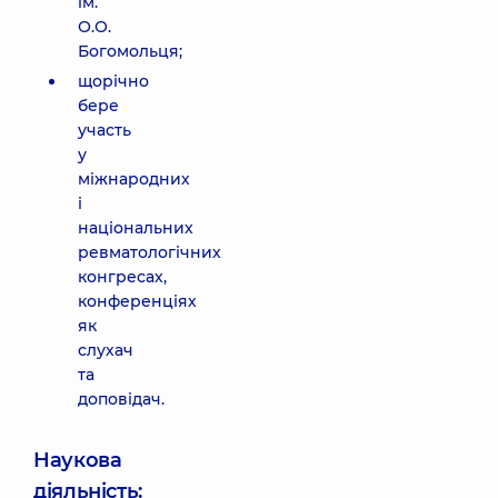
ім.
О.О.
Богомольця;
щорічно
бере
участь
у
міжнародних
і
національних
ревматологічних
конгресах,
конференціях
як
слухач
та
доповідач.
Наукова
діяльність: