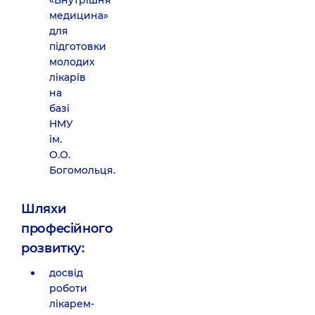
«Внутрішня
медицина»
для
підготовки
молодих
лікарів
на
базі
НМУ
ім.
О.О.
Богомольця.
Шляхи
професійного
розвитку:
досвід
роботи
лікарем-