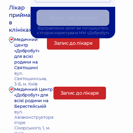
Лікар
приймає
Запис на прийом
Найближчий час прийому: 19.08.2026 16:45
в
Відправляючи запит ви погоджуєтесь
клініках:
з
Угодою користувача
ММ «Добробут»
Медичний
Запис до лікаря
Центр
«Добробут»
для всієї
родини на
Святошині
вул.
Святошинська,
3-Б, м. Київ
Медичний Центр
Запис до лікаря
«Добробут» для
всієї родини на
Берестейській
вул.
Авіаконструктора
Ігоря
Сікорського, 1, м.