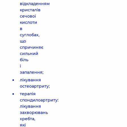
відкладенням
кристалів
сечової
кислоти
в
суглобах,
що
спричиняє
сильний
біль
і
запалення;
лікування
остеоартриту;
терапія
спондилоартриту:
лікування
захворювань
хребта,
які