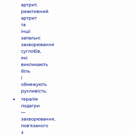
артрит,
реактивний
артрит
та
інші
запальні
захворювання
суглобів,
які
викликають
біль
і
обмежують
рухливість;
терапія
подагри
—
захворювання,
пов'язаного
з