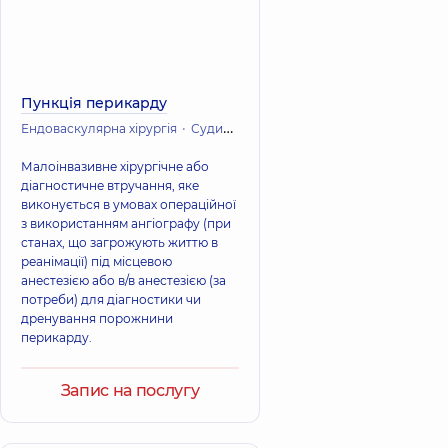
Пункція перикарду
Ендоваскулярна хірургія
Судинна хірургія
Кардіохірургія (Серце
Малоінвазивне хірургічне або
діагностичне втручання, яке
виконується в умовах операційної
з використанням ангіографу (при
станах, що загрожують життю в
реанімації) під місцевою
анестезією або в/в анестезією (за
потреби) для діагностики чи
дренування порожнини
перикарду.
Запис на послугу