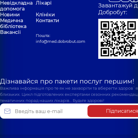
Невідкладна
Лікарі
Завантажуй д
допомога
Добробут:
Новини
Клініки
Медична
Контакти
бібліотека
Вакансії
Пошта:
info@med.dobrobut.com
Дізнавайся про пакети послуг першим!
Важлива інформація про те як не захворіти та вберегти здоров`
близьких. Цикл підготовлених експертами сезонних рекомендаці
тематичних порад наших лікарів… Будьте здорові!
Підписатис