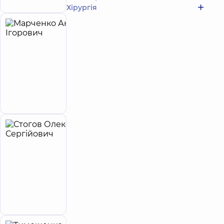
Хірургія
Марченко
8
Антон
років
досвіду
Ігорович
Хірург
серцево-
судинний
Запис до лікаря
Стогов
24
Олексій
років
досвіду
Сергійович
Хірург
серцево-
судинний
Запис до лікаря