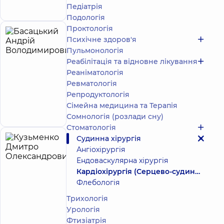
Педіатрія
Подологiя
Проктологія
Басацький
28
Психічне здоров'я
Андрій
Пульмонологія
років
досвіду
Володимирович
Реабілітація та відновне лікування
5
41
Реаніматологія
відгук
Ревматологія
Хірург
Репродуктологія
ендоваскулярний
Сімейна медицина та Терапія
Запис до лікаря
Сомнологія (розлади сну)
Стоматологія
Судинна хірургія
Кузьменко
26
Ангіохірургія
Дмитро
років
Експерт
Ендоваскулярна хірургія
досвіду
Олександрович
Кардіохірургія (Серцево-судинна хірургія)
Флебологія
Кардіолог;
Хірург
Трихологія
серцево-
Урологія
судинний
Запис до лікаря
Фтизіатрія