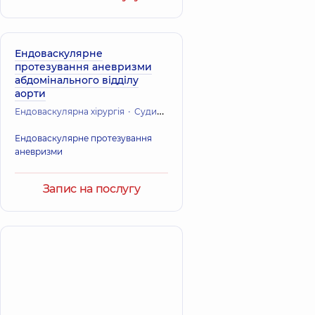
Ендоваскулярне
протезування аневризми
абдомінального відділу
аорти
Ендоваскулярна хірургія
Судинна хірургія
Кардіохірургія (Серце
Ендоваскулярне протезування
аневризми
Запис на послугу