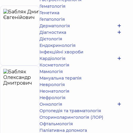
Гематологія
Генетика
Бабляк
10
Гепатологія
Дмитро
років
Дерматологія
досвіду
Євгенійович
Діагностика
Дієтологія
Хірург
серцево-
Ендокринологія
судинний
Інфекційні хвороби
Запис до лікаря
Кардіологія
Косметологія
Мамологія
Бабляк
32
Мануальна терапія
Олександр
років
Експерт
Неврологія
досвіду
Дмитрович
Неонатологія
4.9
99
Нефрологія
/ 5
відгуків
Онкологія
Хірург
Ортопедія та травматологія
серцево-
Оториноларингологія (ЛОР)
судинний
Офтальмологія
доктор
Паліативна допомога
м.н.
Запис до лікаря