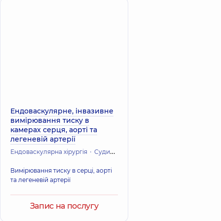
Ендоваскулярне, інвазивне
вимірювання тиску в
камерах серця, аорті та
легеневій артерії
Ендоваскулярна хірургія
Судинна хірургія
Кардіохірургія (Серце
Вимірювання тиску в серці, аорті
та легеневій артерії
Запис на послугу