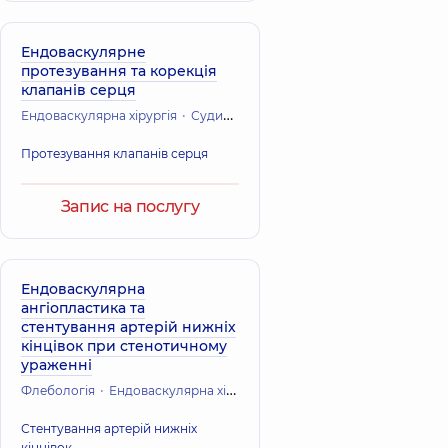
Ендоваскулярне
протезування та корекція
клапанів серця
Ендоваскулярна хірургія
Судинна хірургія
Кардіохірургія (Серце
Протезування клапанів серця
Запис на послугу
Ендоваскулярна
ангіопластика та
стентування артерій нижніх
кінцівок при стенотичному
ураженні
Флебологія
Ендоваскулярна хірургія
Судинна хірургія
Кардіох
Стентування артерій нижніх
кінцівок