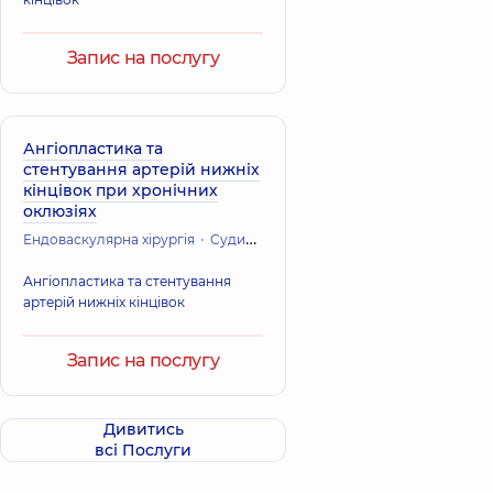
Запис на послугу
Ангіопластика та
стентування артерій нижніх
кінцівок при хронічних
оклюзіях
Ендоваскулярна хірургія
Судинна хірургія
Кардіохірургія (Серце
Ангіопластика та стентування
артерій нижніх кінцівок
Запис на послугу
Дивитись
всі Послуги