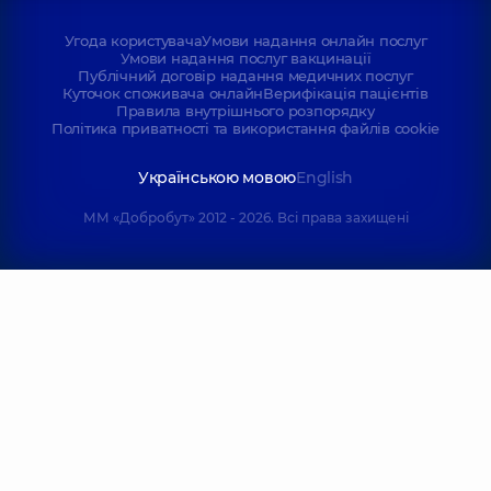
Угода користувача
Умови надання онлайн послуг
Умови надання послуг вакцинації
Публічний договір надання медичних послуг
Куточок споживача онлайн
Верифікація пацієнтів
Правила внутрішнього розпорядку
Політика приватності та використання файлів cookie
Українською мовою
English
ММ «Добробут» 2012 - 2026. Всі права захищені