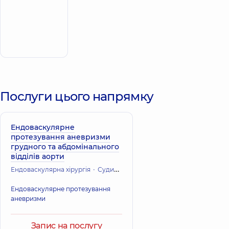
5
30
Відгуки
Хірург
ендоваскулярний
Запис до лікаря
Послуги цього напрямку
Ендоваскулярне
протезування аневризми
грудного та абдомінального
відділів аорти
Ендоваскулярна хірургія
Судинна хірургія
Кардіохірургія (Серце
Ендоваскулярне протезування
аневризми
Запис на послугу