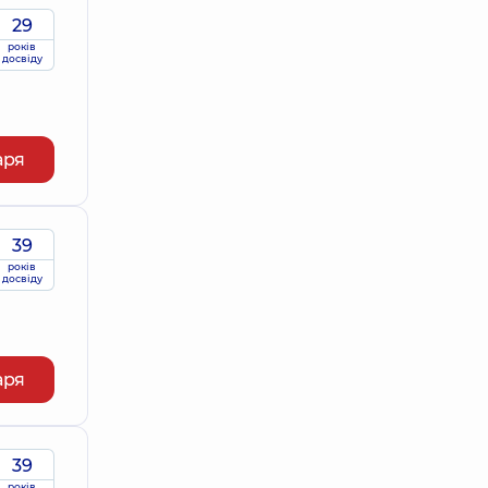
29
років
досвіду
аря
39
років
досвіду
аря
39
років