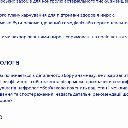
рських засобів для контролю артеріального тиску, зменш
ного плану харчування для підтримки здоров'я нирок.
к може бути рекомендований гемодіаліз або перитонеальний
нічними захворюваннями нирок, спрямовані на поліпшення я
ролога
ві починається з детального збору анамнезу, де лікар запи
 Після фізичного обстеження лікар може призначити специф
ультатів нефролог обов’язково пояснить ваш стан і можлив
ування та спостереження, надасть детальні рекомендації щ
оров'я.
ю