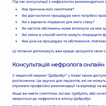
Під час консультації з нефрологом рекомендується з
Яка причина моїх симптомів?
Які діагностичні процедури мені потрібно про
Які є варіанти лікування для мого стану?
Як частота обстежень може вплинути на моє з
Які зміни в способі життя можуть покращити ф
Яка ціна на процедури та обстеження, пов'язан
Ці питання допоможуть вам краще зрозуміти свою си
Консультація нефролога онлайн
У медичній мережі “Добробут” у Києві також доступ
роз’яснення. Це зручно для пацієнтів, які не можуть
отримати професійні рекомендації та відповіді на в
Якщо ви маєте симптоми, які вас турбують, або хоче
зверніться до нефролога в клініці Добробут.