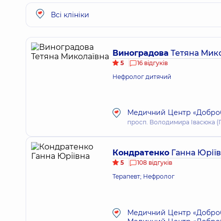
Всі клініки
Виноградова
Тетяна Мик
5
16 відгуків
Нефролог дитячий
Медичний Центр «Добробу
просп. Володимира Івасюка (Гер
Кондратенко
Ганна Юрії
5
108 відгуків
Терапевт; Нефролог
Медичний Центр «Добробу