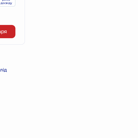
досвіду
аря
лід