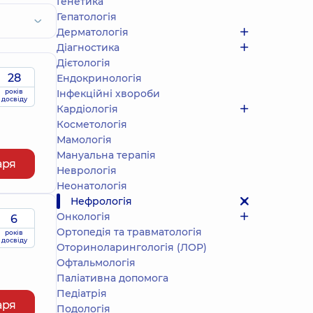
Генетика
Гепатологія
Дерматологія
Діагностика
Дієтологія
28
Ендокринологія
років
Інфекційні хвороби
досвіду
Кардіологія
Косметологія
Мамологія
Мануальна терапія
аря
Неврологія
Неонатологія
Нефрологія
Онкологія
6
Ортопедія та травматологія
років
досвіду
Оториноларингологія (ЛОР)
Офтальмологія
Паліативна допомога
Педіатрія
аря
Подологiя