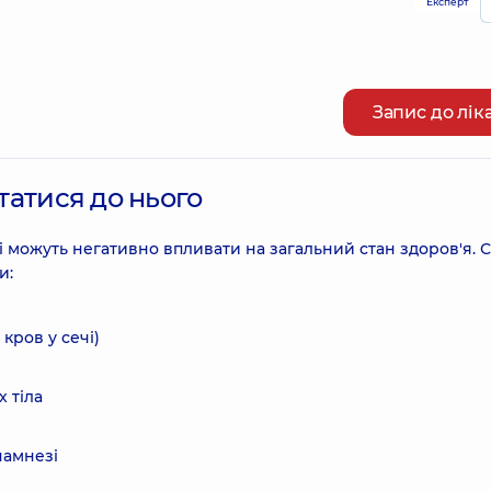
Експерт
Запис до лік
татися до нього
і можуть негативно впливати на загальний стан здоров'я. С
и:
 кров у сечі)
х тіла
намнезі