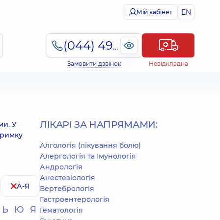
EN
Мій кабінет
(044) 495-2-888
Замовити дзвінок
Невідкладна
ЛІКАРІ ЗА НАПРЯМАМИ:
ми. У
тримку
Алгологія (лікування болю)
Алергологія та Імунологія
Андрологія
Анестезіологія
А-Я
Вертебрологія
Гастроентерологія
Ь
Ю
Я
Гематологія