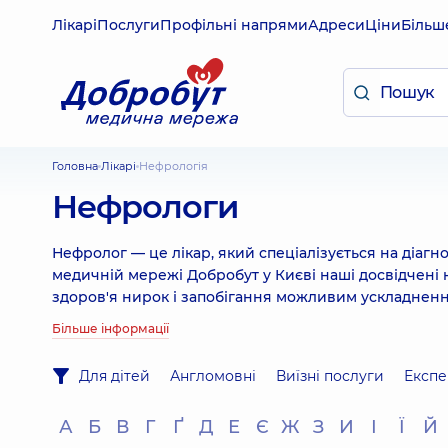
Лікарі
Послуги
Профільні напрями
Адреси
Ціни
Більш
Головна
Лікарі
Нефрологія
Нефрологи
Нефролог — це лікар, який спеціалізується на діагн
медичній мережі Добробут у Києві наші досвідчені
здоров'я нирок і запобігання можливим ускладнен
Більше інформації
Для дітей
Англомовні
Виїзні послуги
Експе
А
Б
В
Г
Ґ
Д
Е
Є
Ж
З
И
І
Ї
Й