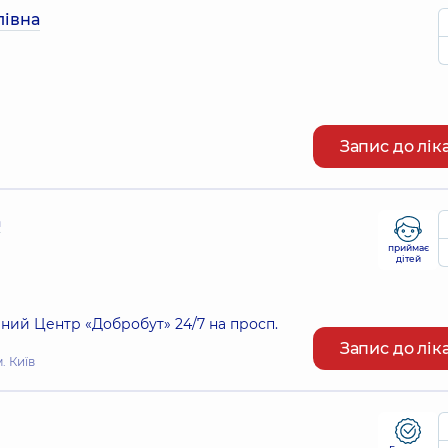
лівна
Запис до лік
а
приймає
дітей
ий Центр «Добробут» 24/7 на просп.
Запис до лік
. Київ