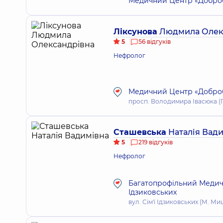
Медичний Центр «Добробу
Ліксунова
Людмила Олек
5
56 відгуків
Нефролог
Медичний Центр «Добробу
просп. Володимира Івасюка (Гер
Сташевська
Наталія Вад
5
219 відгуків
Нефролог
Багатопрофільний Медичн
Ідзиковських
вул. Сім'ї Ідзиковських (М. Миш