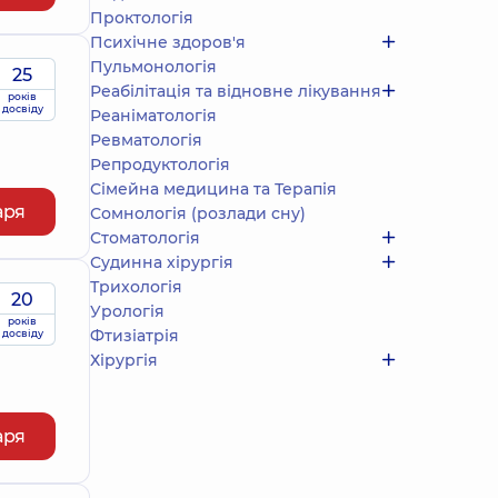
Проктологія
Психічне здоров'я
Пульмонологія
25
Реабілітація та відновне лікування
років
досвіду
Реаніматологія
Ревматологія
Репродуктологія
Сімейна медицина та Терапія
аря
Сомнологія (розлади сну)
Стоматологія
Судинна хірургія
Трихологія
20
Урологія
років
Фтизіатрія
досвіду
Хірургія
аря