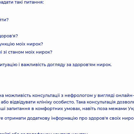
адати такі питання:
йти?
доров'я?
ункцію моїх нирок?
і зі станом моїх нирок?
туацію і важливість догляду за здоров'ям нирок.
на можливість консультації з нефрологом у вигляді онлайн-
 або відвідувати клініку особисто. Така консультація дозвол
аші запитання в комфортних умовах, навіть поза межами Ук
те отримати додаткову інформацію про здоров'я своїх ниро