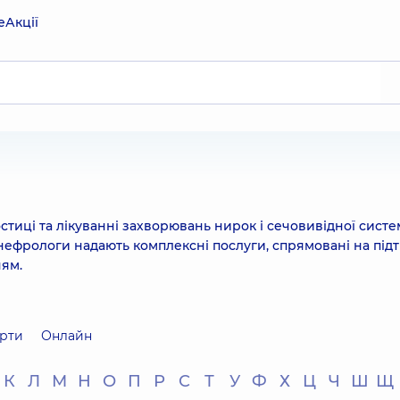
е
Акції
остиці та лікуванні захворювань нирок і сечовивідної систе
 нефрологи надають комплексні послуги, спрямовані на під
ням.
рти
Онлайн
К
Л
М
Н
О
П
Р
С
Т
У
Ф
Х
Ц
Ч
Ш
Щ