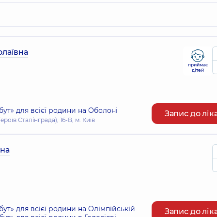
олаївна
приймає
дітей
т» для всієї родини на Оболоні
Запис до лік
оїв Сталінграда), 16-В, м. Київ
вна
т» для всієї родини на Олімпійській
Запис до лік