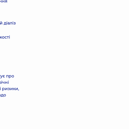
ення
 діаліз
кості
тує про
ічні
і ризики,
одо