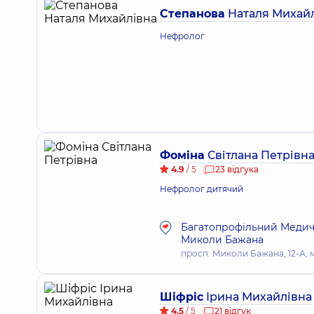
Степанова
Наталя Михай
Нефролог
Фоміна
Світлана Петрівн
4.9
/ 5
23 відгука
Нефролог дитячий
Багатопрофільний Медичн
Миколи Бажана
просп. Миколи Бажана, 12-А, м
Шіфріс
Ірина Михайлівна
4.5
/ 5
21 відгук