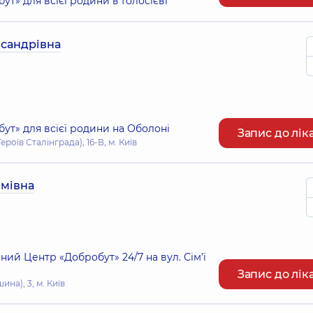
т» для всієї родини в Голосієві
сандрівна
т» для всієї родини на Оболоні
Запис до лік
оїв Сталінграда), 16-В, м. Київ
имівна
ий Центр «Добробут» 24/7 на вул. Сім’ї
Запис до лік
ина), 3, м. Київ