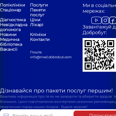
Поліклініки
Послуги
Ми в соціаль
Стаціонар
Пакети
мережах:
послуг
Діагностика
Ціни
Невідкладна
Лікарі
Завантажуй д
допомога
Добробут:
Новини
Клініки
Медична
Контакти
бібліотека
Вакансії
Пошта:
info@med.dobrobut.com
Дізнавайся про пакети послуг першим!
Важлива інформація про те як не захворіти та вберегти здоров`
близьких. Цикл підготовлених експертами сезонних рекомендаці
тематичних порад наших лікарів… Будьте здорові!
Підписатис