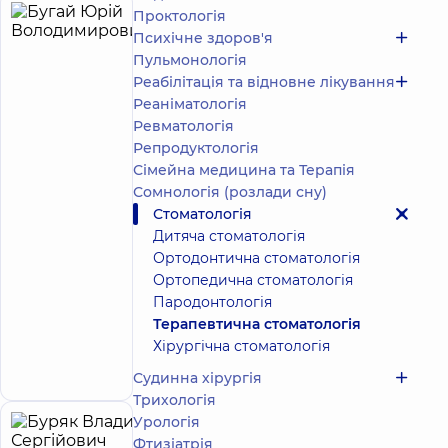
Проктологія
Бугай
8
Психічне здоров'я
Юрій
років
Пульмонологія
досвіду
Володимирович
Реабілітація та відновне лікування
5
61
Реаніматологія
відгук
Ревматологія
Стоматолог-
Репродуктологія
терапевт
Сімейна медицина та Терапія
Стоматологія
Сомнологія (розлади сну)
DDC для
Стоматологія
всієї родини
Дитяча стоматологія
на
Ортодонтична стоматологія
Олімпійській
Ортопедична стоматологія
Стоматологія
DDC для
Пародонтологія
всієї родини
Терапевтична стоматологія
на просп.
Хірургічна стоматологія
Миколи
Запис до лікаря
Бажана
Судинна хірургія
Трихологія
Урологія
Буряк
Фтизіатрія