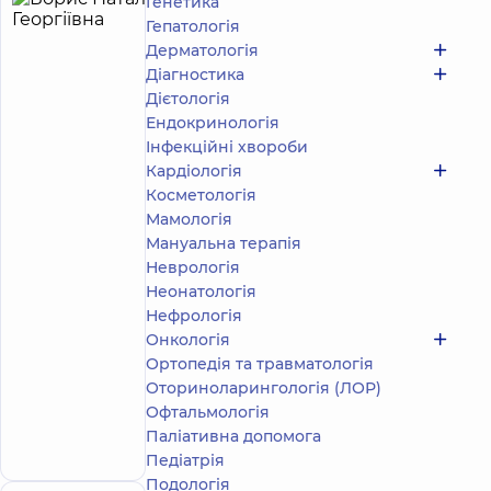
Генетика
Борис
26
Гепатологія
Наталія
років
Експерт
Дерматологія
досвіду
Георгіївна
Діагностика
5
159
Дієтологія
відгуків
Ендокринологія
Стоматолог-
Інфекційні хвороби
терапевт
Кардіологія
Асистент
Косметологія
кафедри
стоматології
Мамологія
Академії
Мануальна терапія
Добробут
Неврологія
Неонатологія
Стоматологія
Нефрологія
DDC для
всієї родини
Онкологія
на просп.
Ортопедія та травматологія
Миколи
Оториноларингологія (ЛОР)
Бажана
Офтальмологія
просп. Миколи
Запис до лікаря
Бажана, 12-А, м.
Паліативна допомога
Київ
Педіатрія
Подологiя