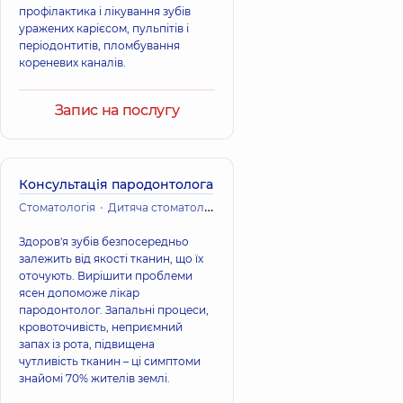
профілактика і лікування зубів
уражених карієсом, пульпітів і
періодонтитів, пломбування
кореневих каналів.
Запис на послугу
Консультація пародонтолога
Стоматологія
Дитяча стоматологія
Терапевтична стоматологія
Здоров'я зубів безпосередньо
залежить від якості тканин, що їх
оточують. Вирішити проблеми
ясен допоможе лікар
пародонтолог. Запальні процеси,
кровоточивість, неприємний
запах із рота, підвищена
чутливість тканин – ці симптоми
знайомі 70% жителів землі.