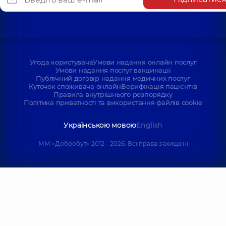
Угода користувача
Умови надання онлайн послуг
Умови надання послуг вакцинації
Публічний договір надання медичних послуг
Куточок споживача онлайн
Верифікація пацієнтів
Правила внутрішнього розпорядку
Політика приватності та використання файлів cookie
Українською мовою
English
ММ «Добробут» 2012 - 2026. Всі права захищені