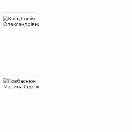
Запис до лікаря
Печерську
Кліщ
6
Софія
років
приймає
досвіду
дітей
Олександрівна
5
10
відгуків
Стоматолог
дитячий
Запис до лікаря
Ковбаснюк
25
Марина
років
Експерт
досвіду
Сергіївна
Стоматолог-
терапевт
Асистент
кафедри
стоматології