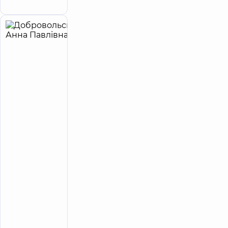
Добровольська
4
Анна
років
приймає
досвіду
дітей
Павлівна
5
105
відгуків
Стоматолог
дитячий
Стоматологія
DDC для
всієї родини
на Оболоні
Стоматологія
DDC для
всієї родини
на просп.
Миколи
Бажана
Стоматологія
DDC для
всієї родини