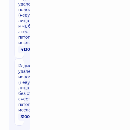
удаления
новообразований
(невуса) кожи участки
лица (1 шт. Более 5
мм), без стоимости
анестезии и
патогистологического
исследования
4130 грн
Радиоволновое
удаления
новообразований
(невуса) кожи участки
лица (1 шт.до 5 мм),
без стоимости
анестезии и
патогистологического
исследования
3100 грн