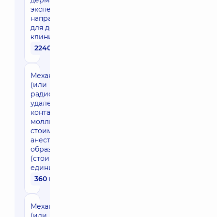
дерматолога
эксперта
направления
для детей в
клинике
2240 грн
Механическое
(или
радиоволновое)
удаление
контагиозных
моллюсков (без
стоимости
анестезии), 11-20
образований
(стоимость за
единицу)
360 грн
Механическое
(или