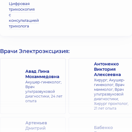
Цифровая
трихоскопия
с
консультацией
трихолога
Врачи Электроэксцизия:
Антоненко
Виктория
Авад Лина
Алексеевна
Мохаммедовна
Хирург; Акушер-
Акушер-гинеколог;
гинеколог; Врач
Врач
маммолог; Врач
ультразвуковой
ультразвуковой
диагностики,
24 лет
диагностики;
опыта
Хирург проктолог,
21 лет опыта
Артемьев
Бабенко
Дмитрий