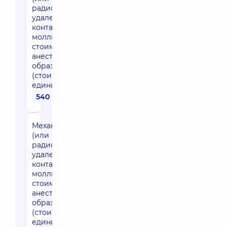
радиоволновое)
удаление
контагиозных
моллюсков (без
стоимости
анестезии), 1-5
образований
(стоимость за
единицу)
540 грн
Механическое
(или
радиоволновое)
удаление
контагиозных
моллюсков (без
стоимости
анестезии), 6-10
образований
(стоимость за
единицу)