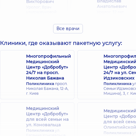
Владислав
Викторович
Анатольевич
Уролог; Врач
ультразвуковой
Уролог,
32 лет
диагностики,
15 лет
опыта
опыта
Все врачи
Верещагина
Татьяна
Клиники, где оказывают пакетную услугу:
Бобков Андрей
Николаевна
Сергеевич
Хирург детский;
Хирург детский;
Многопрофильный
Многопрофи
Ортопед-
Уролог детский,
23
Медицинский
Медицински
травматолог
лет опыта
Центр «Добробут»
Центр «Добро
детский,
35 лет
24/7 на просп.
24/7 на ул. С
опыта
Николая Бажана
Идзиковских
Поликлиника
просп.
Поликлиника
ул
Вишневский
Волкова Ольга
Николая Бажана, 12-А,
Семьи Идзиковск
Юрий
Ивановна
г. Киев
Мишина), 3, г. Ки
Орестович
Дерматовенеролог;
Дерматовенеролог
Хирург; Хирург
Медицинский
детский,
38 лет
проктолог,
24 лет
Медицински
Центр «Добробут»
опыта
опыта
Центр «Добро
для всей семьи на
для всей сем
ул. Коновальца
Олимпийско
Вышпинский
Поликлиника
ул.
Поликлиника
ул
Галат
Игорь
Евгения Коновальца