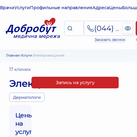
Врачи
Услуги
Профильные направления
Адреса
Цены
Больш
(044) 495-2-888
Заказать звонок
Главная
Услуги
Электроэксцизия
17 клиник
Электроэксцизия
Запись на услугу
Дерматологи
Цены
на
услуги: