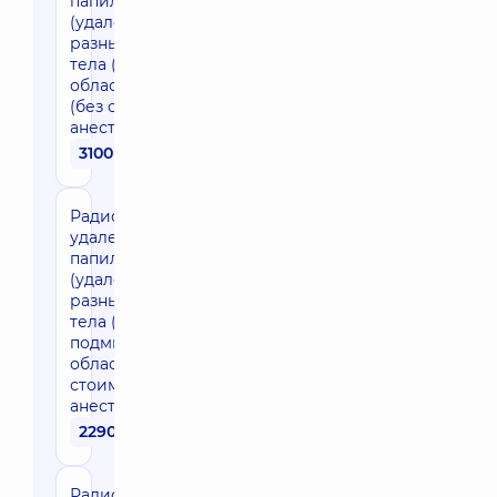
папиллом
(удаление в
разных участках
тела (пакетом)
область шеи)
(без стоимости
анестезии)
3100 грн
Радиоволновое
удаление
папиллом
(удаление в
разных участках
тела (пакетом)
подмышечная
область) (без
стоимости
анестезии)
2290 грн
Радиоволновое