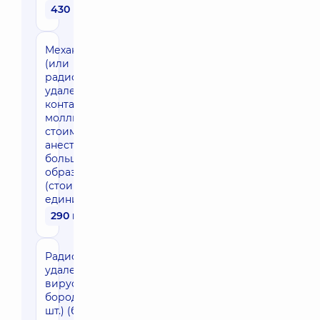
430 грн
Механическое
(или
радиоволновое)
удаление
контагиозных
моллюсков (без
стоимости
анестезии),
больше 20
образований
(стоимость за
единицу)
290 грн
Радиоволновое
удаление
вирусной
бородавки (1
шт.) (без