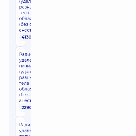
(удаление в
разных участках
тела (пакетом)
область ввек)
(без стоимости
анестезии)
4130 грн
Радиоволновое
удаление
папиллом
(удаление в
разных участках
тела (пакетом)
область груди)
(без стоимости
анестезии)
2290 грн
Радиоволновое
удаление