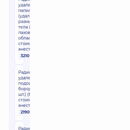
удаление
папиллом
(удаление в
разных участках
тела (пакетом)
паховая
область) (без
стоимости
анестезии)
3210 грн
Радиоволновое
удаление
подошвенной
бородавки (1
шт.) (без
стоимости
анестезии)
2190 грн
Радиоволновое