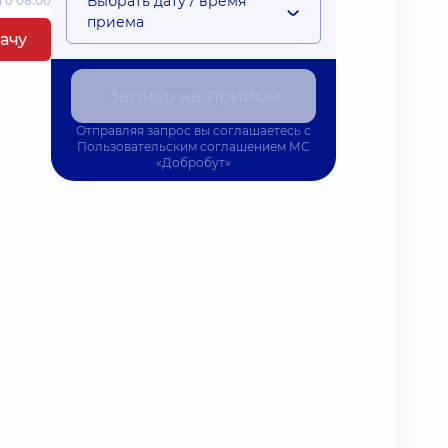
Выбрать дату / время
 о 08:00
приема
рачу
Запись на прийом
Отправляя запрос вы соглашаетесь с
Пользовательским соглашением
МС
«Добробут»