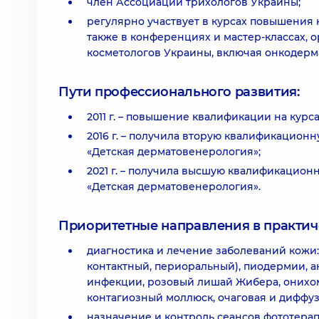
член Ассоциации трихологов Украины;
регулярно участвует в курсах повышения 
также в конференциях и мастер-классах,
косметологов Украины, включая онкодерм
Пути профессионального развития:
2011 г. – повышение квалификации на курс
2016 г. – получила вторую квалификацион
«Детская дерматовенерология»;
2021 г. – получила высшую квалификацио
«Детская дерматовенерология».
Приоритетные направления в практич
диагностика и лечение заболеваний кожи:
контактный, периоральный), пиодермии, ак
инфекции, розовый лишай Жибера, онихом
контагиозный моллюск, очаговая и диффуз
назначение и контроль сеансов фототерапи