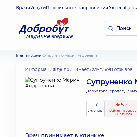
Врачи
Услуги
Профильные направления
Адреса
Цен
Главная
Врачи
Супруненко Мария Андреевна
Информация
Где принимает
Услуги
698 отзывов
Супруненко 
Дерматовенеролог;
Дерма
17
5
/ 5
лет опыта
рейтинг
на основе
698 отзывов
Врач принимает в клинике