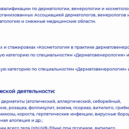
квалификации по дерматологии, венерологии и косметолог
 организованных Ассоциацией дерматологов, венерологов 
атологию и смежные медицинские области.
ах и стажировках «Косметология в практике дерматовенеро
ную категорию по специальностям «Дерматовенерология» 
нную категорию по специальностям «Дерматовенерология» 
еской деятельности:
 дерматиты (атопический, аллергический, себорейный,
не, розацеа, фолликулит, экзема, псориаз, витилиго, гриб
икозы, короста, герпетические инфекции, вирусные боро
ная алопеция и др.;
и всего тела (nbUVB-311нм) при псориазе, витилиго,