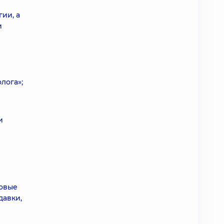
ии, а
и
лога»;
и
и
ковые
давки,