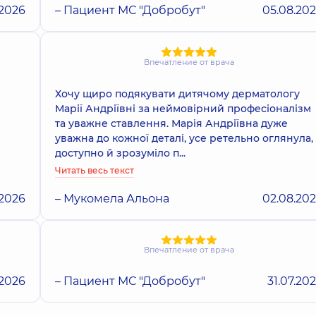
.2026
– Пациент МС "Добробут"
05.08.20
Впечатление от врача
Хочу щиро подякувати дитячому дерматологу
Марії Андріївні за неймовірний професіоналізм
та уважне ставлення. Марія Андріївна дуже
уважна до кожної деталі, усе ретельно оглянула,
доступно й зрозуміло п...
Читать весь текст
.2026
– Мукомела Альона
02.08.20
Впечатление от врача
.2026
– Пациент МС "Добробут"
31.07.20