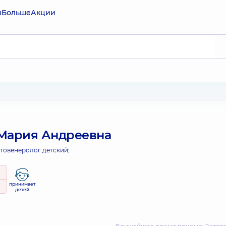
ы
Больше
Акции
Мария Андреевна
товенеролог детский;
принимает
детей