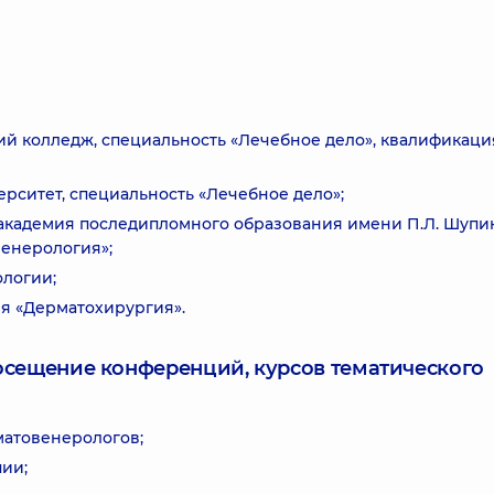
кий колледж, специальность «Лечебное дело», квалификаци
ерситет, специальность «Лечебное дело»;
я академия последипломного образования имени П.Л. Шупик
енерология»;
ологии;
ия «Дерматохирургия».
посещение конференций, курсов тематического
матовенерологов;
ии;