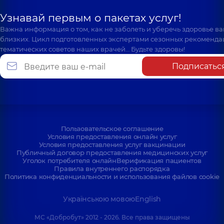
Узнавай первым о пакетах услуг!
Важна информация о том, как не заболеть и уберечь здоровье в
близких. Цикл подготовленных экспертами сезонных рекоменда
тематических советов наших врачей… Будьте здоровы!
Подписатьс
Пользовательское соглашение
Условия предоставления онлайн услуг
Условия предоставления услуг вакцинации
Публичный договор предоставления медицинских услуг
Уголок потребителя онлайн
Верификация пациентов
Правила внутреннего распорядка
Политика конфиденциальности и использования файлов cookie
Українською мовою
English
МС «Добробут» 2012 - 2026. Все права защищены