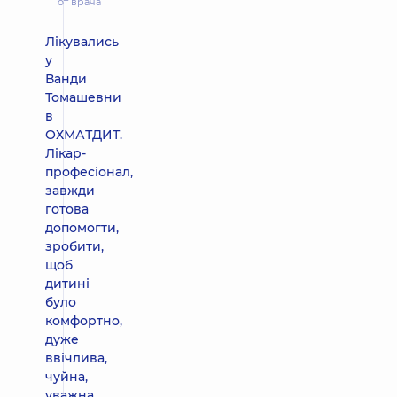
от врача
Лікувались
у
Ванди
Томашевни
в
ОХМАТДИТ.
Лікар-
професіонал,
завжди
готова
допомогти,
зробити,
щоб
дитині
було
комфортно,
дуже
ввічлива,
чуйна,
уважна.