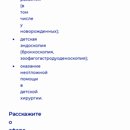
(в
том
числе
у
новорожденных);
детская
эндоскопия
(бронхоскопия,
эзофагогастродуоденоскопия);
оказание
неотложной
помощи
в
детской
хирургии.
Расскажите
о