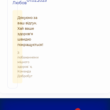
01.02.2025
Любов
Дякуємо за
ваш відгук.
Хай ваше
здоров'я
швидко
покращується!
З
побажаннями
міцного
здоров`я,
Команда
Добробут