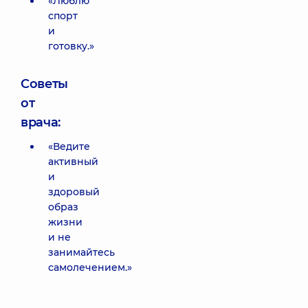
«Люблю
спорт
и
готовку.»
Советы
от
врача:
«Ведите
активный
и
здоровый
образ
жизни
и не
занимайтесь
самолечением.»