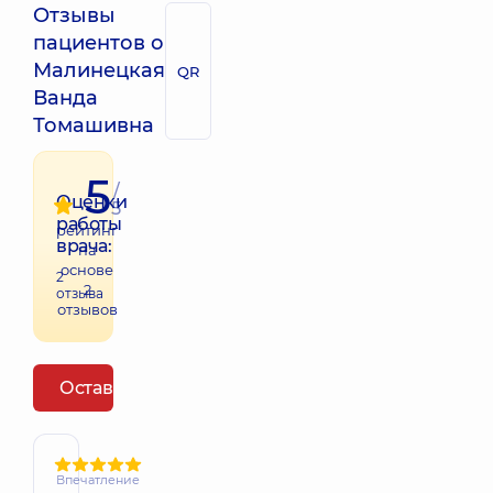
Отзывы
пациентов о
Малинецкая
QR
Ванда
Томашивна
5
/
Оценки
5
работы
рейтинг
врача:
на
основе
2
2
отзыва
отзывов
Оставить отзыв
Впечатление