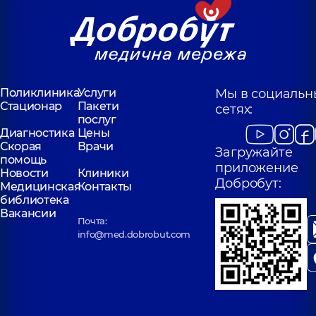
Поликлиника
Услуги
Мы в социальн
Стационар
Пакети
сетях:
послуг
Диагностика
Цены
Скорая
Врачи
Загружайте
помощь
приложение
Новости
Клиники
Добробут:
Медицинская
Контакты
библиотека
Вакансии
Почта:
info@med.dobrobut.com