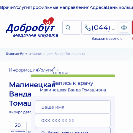
Врачи
Услуги
Профильные направления
Адреса
Цены
Больш
(044) 495-2-888
Заказать звонок
Главная
Врачи
Малинецкая Ванда Томашивна
2
Информация
Услуги
отзыва
Запись к врачу
Малинецкая
Малинецкая Ванда Томашивна
Ванда
Томашивна
Хирург детский;
20
лет опыта
принимает