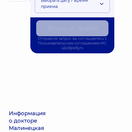
Выбрать дату / время
детей
приема
Запись на прийом
Отправляя запрос вы соглашаетесь с
Пользовательским соглашением
МС
«Добробут»
Информация
о докторе
Малинецкая