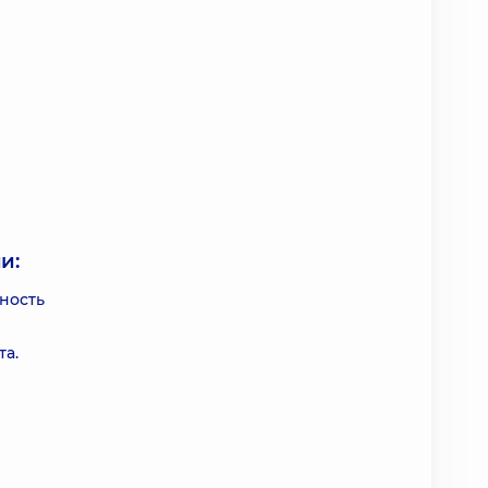
и:
ность
та.