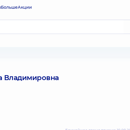
ы
Больше
Акции
а Владимировна