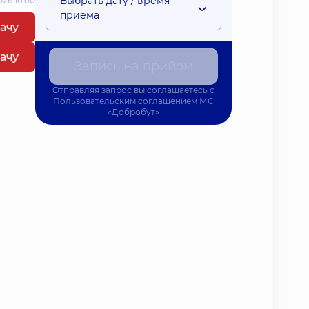
Выбрать дату / время
26 16:00
приема
рачу
рачу
Запись на прийом
Отправляя запрос вы соглашаетесь с
Пользовательским соглашением
МС
«Добробут»