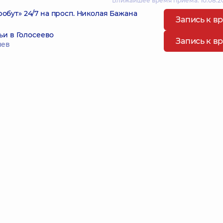
Ближайшее время приема: 10.08.20
ут» 24/7 на просп. Николая Бажана
Запись к в
ьи в Голосеево
Запись к в
иев