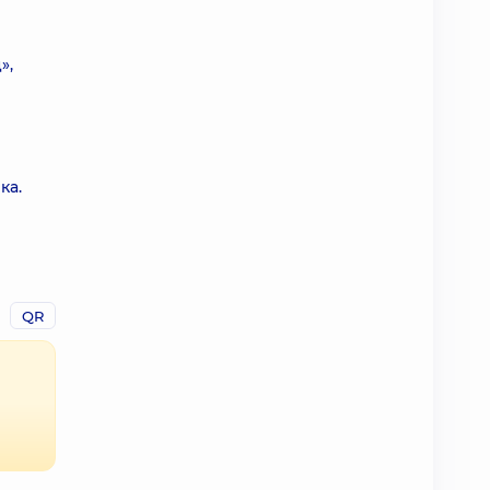
»,
ка.
и
QR