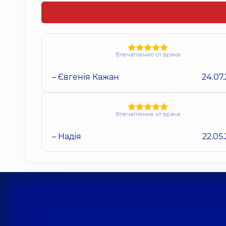
Впечатление от врача
– Євгенія Кажан
24.07
Впечатление от врача
– Надія
22.05