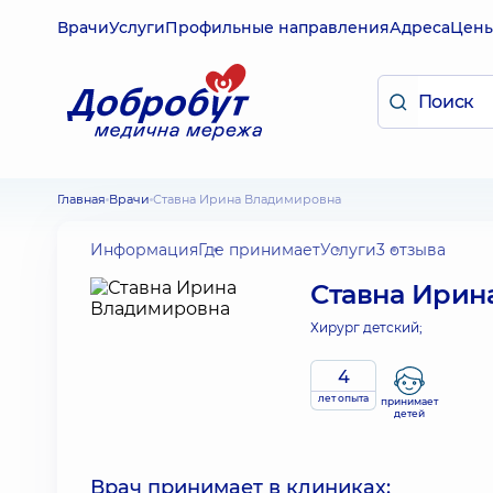
Врачи
Услуги
Профильные направления
Адреса
Цен
Главная
Врачи
Ставна Ирина Владимировна
Информация
Где принимает
Услуги
3 отзыва
Ставна Ирин
Хирург детский;
4
лет опыта
принимает
детей
Врач принимает в клиниках: