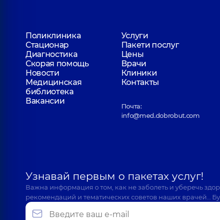
Поликлиника
Услуги
Стационар
Пакети послуг
Диагностика
Цены
Скорая помощь
Врачи
Новости
Клиники
Медицинская
Контакты
библиотека
Вакансии
Почта:
info@med.dobrobut.com
Узнавай первым о пакетах услуг!
Важна информация о том, как не заболеть и уберечь здо
рекомендаций и тематических советов наших врачей… Бу