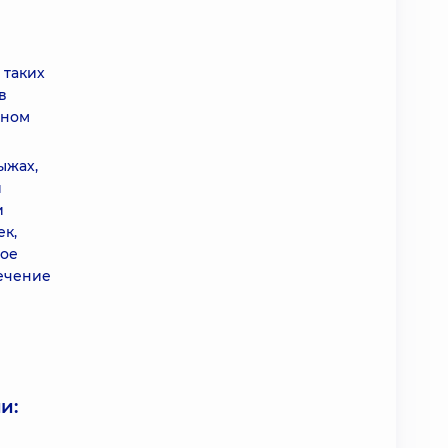
 таких
в
ьном
ыжах,
и
и
ек,
вое
лечение
и: