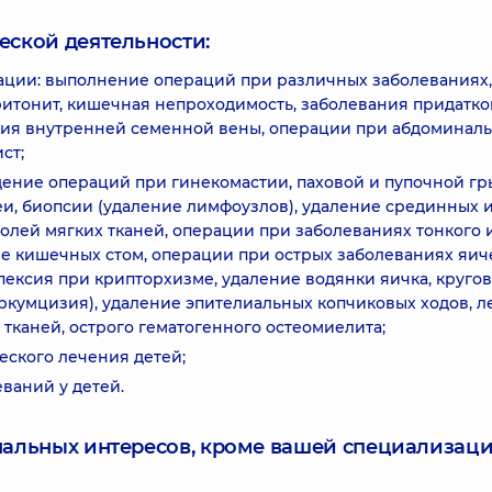
еской деятельности:
ции: выполнение операций при различных заболеваниях,
ритонит, кишечная непроходимость, заболевания придатко
ция внутренней семенной вены, операции при абдоминал
ст;
ение операций при гинекомастии, паховой и пупочной гр
и, биопсии (удаление лимфоузлов), удаление срединных 
холей мягких тканей, операции при заболеваниях тонкого 
е кишечных стом, операции при острых заболеваниях яич
ексия при крипторхизме, удаление водянки яичка, круго
ркумцизия), удаление эпителиальных копчиковых ходов, 
тканей, острого гематогенного остеомиелита;
ского лечения детей;
ваний у детей.
нальных интересов, кроме вашей специализаци