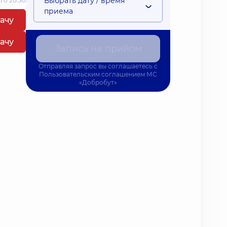
Выбрать дату / время
 о 20:30
приема
рачу
рачу
Запись на прийом
Отправляя запрос вы соглашаетесь с
Пользовательским соглашением
МС
«Добробут»