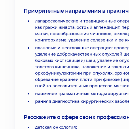
Приоритетные направления в практич
лапароскопические и традиционные опера
как грыжи живота, острый аппендицит, пе
матки, новообразования яичников, резек
крипторхизме, удаление селезенки и ее ки
плановые и неотложные операции: провед
удаление доброкачественных опухолей ше
боковых кист (свищей) шеи, удаление опу
толстого кишечника, наложение и закрыти
орхофуникулэктомии при опухолях, орхиоп
обрезание крайней плоти при фимозе (ци
гнойно-воспалительных процессов мягких 
наименее травматичные методы хирургиче
ранняя диагностика хирургических заболе
Расскажите о сфере своих профессио
детская онкология;