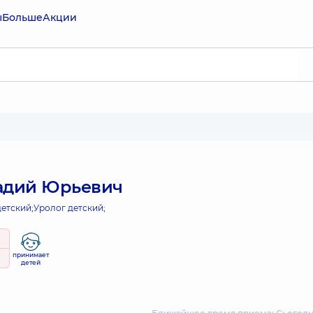
ы
Больше
Акции
адий Юрьевич
етский;
Уролог детский;
принимает
детей