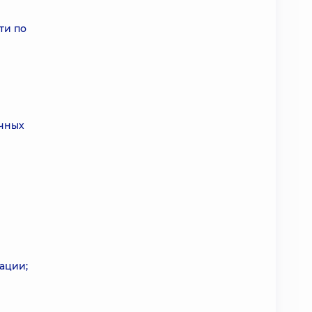
ти по
учных
ации;