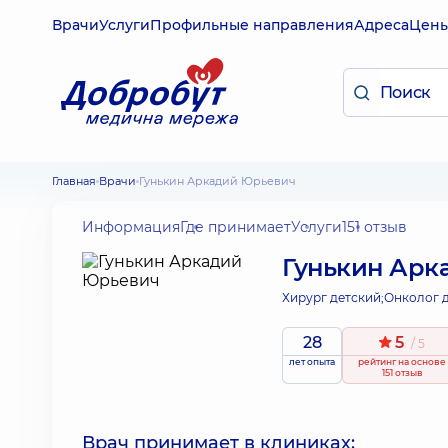
Врачи
Услуги
Профильные направления
Адреса
Цен
Главная
Врачи
Гунькин Аркадий Юрьевич
Информация
Где принимает
Услуги
151 отзыв
Гунькин Арк
Хирург детский;
Онколог д
28
5
/ 5
лет опыта
рейтинг
на основе
151 отзыв
Врач принимает в клиниках: