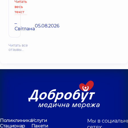
Читать
весь
текст
–
05.08.2026
Світлана
Читать все
отзывы…
Поликлиника
Услуги
Мы в социальн
Стационар
Пакети
сетях: