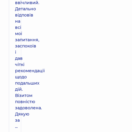
ввічливий.
Детально
відповів
на
всі
мої
запитання,
заспокоїв
і
дав
чіткі
рекомендації
щодо
подальших
дій.
Візитом
повністю
задоволена.
Дякую
за
...