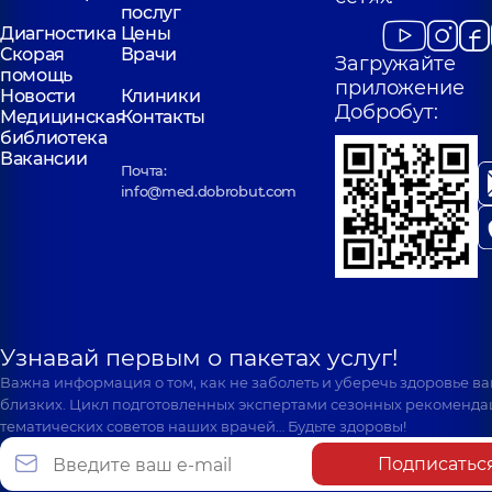
послуг
Диагностика
Цены
Скорая
Врачи
Загружайте
помощь
приложение
Новости
Клиники
Добробут:
Медицинская
Контакты
библиотека
Вакансии
Почта:
info@med.dobrobut.com
Узнавай первым о пакетах услуг!
Важна информация о том, как не заболеть и уберечь здоровье в
близких. Цикл подготовленных экспертами сезонных рекоменда
тематических советов наших врачей… Будьте здоровы!
Подписатьс