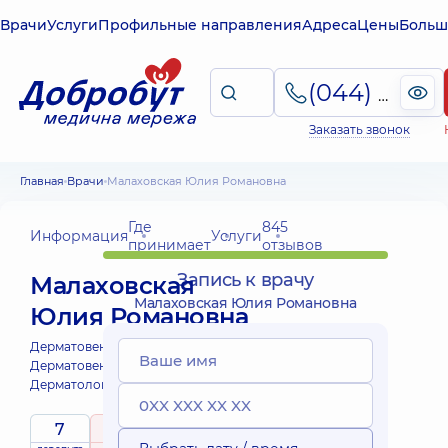
Врачи
Услуги
Профильные направления
Адреса
Цены
Больш
(044) 495-2-888
Заказать звонок
Главная
Врачи
Малаховская Юлия Романовна
Где
845
Информация
Услуги
принимает
отзывов
Запись к врачу
Малаховская
Малаховская Юлия Романовна
Юлия Романовна
Дерматовенеролог;
Дерматовенеролог детский;
Дерматолог-хирург;
7
4.9
/ 5