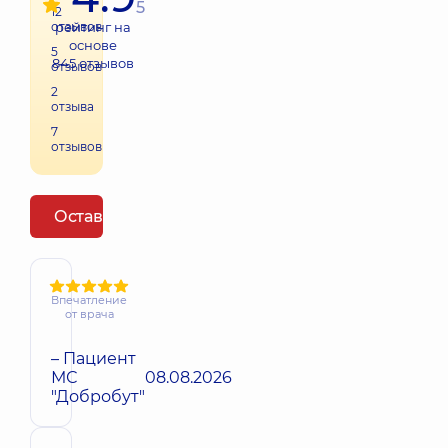
5
12
отзывов
рейтинг на
основе
5
845
отзывов
отзывов
2
отзыва
7
отзывов
Оставить отзыв
Впечатление
от врача
– Пациент
МС
08.08.2026
"Добробут"