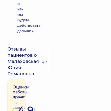
и
как
мы
будем
действовать
дальше.»
Отзывы
пациентов о
Малаховская
QR
Юлия
Романовна
Оценки
работы
врача:
815
4.9
отзывов
/