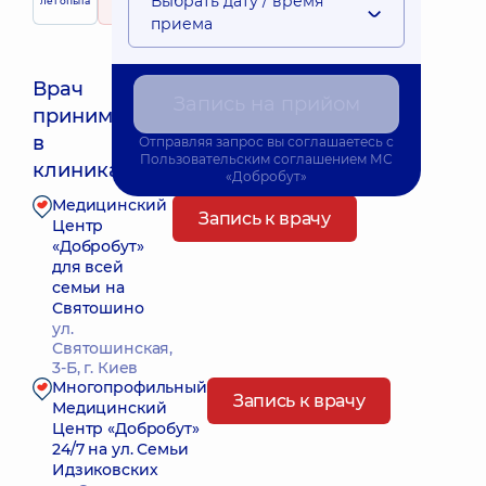
Выбрать дату / время
лет опыта
рейтинг
на основе
принимает
845 отзывов
детей
приема
Врач
Запись на прийом
принимает
Ближайшее время приема: Завтра о 09:30
в
Отправляя запрос вы соглашаетесь с
Пользовательским соглашением
МС
клиниках:
«Добробут»
Медицинский
Запись к врачу
Центр
«Добробут»
для всей
семьи на
Святошино
ул.
Святошинская,
3-Б, г. Киев
Многопрофильный
Запись к врачу
Медицинский
Центр «Добробут»
24/7 на ул. Семьи
Идзиковских