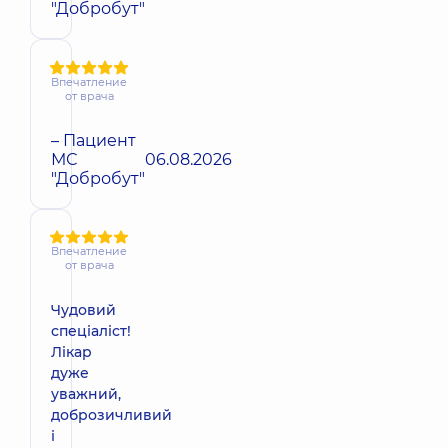
"Добробут"
Впечатление
от врача
– Пациент
МС
06.08.2026
"Добробут"
Впечатление
от врача
Чудовий
спеціаліст!
Лікар
дуже
уважний,
доброзичливий
і