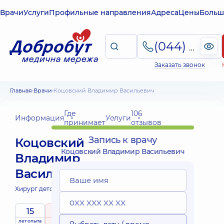
Врачи
Услуги
Профильные направления
Адреса
Цены
Больш
(044) 495-2-888
Заказать звонок
Главная
Врачи
Коцовский Владимир Васильевич
Где
106
Информация
Услуги
принимает
отзывов
Запись к врачу
Коцовский
Коцовский Владимир Васильевич
Владимир
Васильевич
Хирург детский;
15
5
/ 5
лет опыта
рейтинг
на основе
принимает