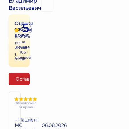
Владимир
Васильевич
5
Оценки
/
работы
5
врача:
рейтинг
на
102
основе
отзыва
106
1
отзывов
отзыв
Оставить отзыв
Впечатление
от врача
– Пациент
МС
06.08.2026