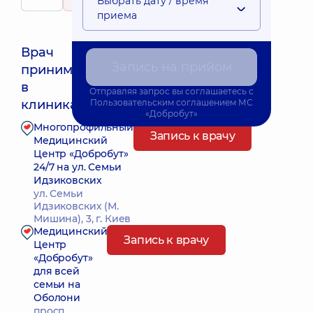
Выбрать дату / время
106 отзывов
детей
приема
Врач
Запись на прийом
принимает
Ближайшее время приема: 10.08.2026 18:00
в
Отправляя запрос вы соглашаетесь с
клиниках:
Пользовательским соглашением
МС
«Добробут»
Многопрофильный
Запись к врачу
Медицинский
Центр «Добробут»
24/7 на ул. Семьи
Идзиковских
ул. Семьи
Идзиковских (М.
Мишина), 3, г. Киев
Медицинский
Запись к врачу
Центр
«Добробут»
для всей
семьи на
Оболони
просп.