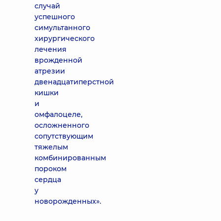
случай
успешного
симультанного
хирургического
лечения
врожденной
атрезии
двенадцатиперстной
кишки
и
омфалоцеле,
осложненного
сопутствующим
тяжелым
комбинированным
пороком
сердца
у
новорожденных».