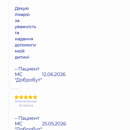
Дякую
лікарю
за
уважність
та
надання
допомоги
моїй
дитині
– Пациент
МС
12.06.2026
"Добробут"
Впечатление
от врача
– Пациент
МС
25.05.2026
"Добробут"