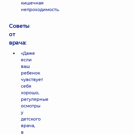
кишечная
непроходимость.
Советы
от
врача:
«Даже
если
ваш
ребенок
чувствует
себя
хорошо,
регулярные
осмотры
у
детского
врача,
в