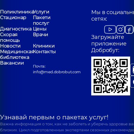
Поликлиника
Услуги
Мы в социальн
Стационар
Пакети
сетях:
послуг
Диагностика
Цены
Скорая
Врачи
Загружайте
помощь
приложение
Новости
Клиники
Добробут:
Медицинская
Контакты
библиотека
Вакансии
Почта:
info@med.dobrobut.com
Узнавай первым о пакетах услуг!
Важна информация о том, как не заболеть и уберечь здоровье в
близких. Цикл подготовленных экспертами сезонных рекоменда