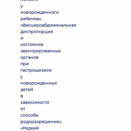
у
новорожденного
ребенка»,
«Висцероабдоминальная
диспропорция
и
состояние
эвентрированных
органов
при
гастрошизисе
у
новорожденных
детей
в
зависимости
от
способа
родоразрешения»,
«Редкий