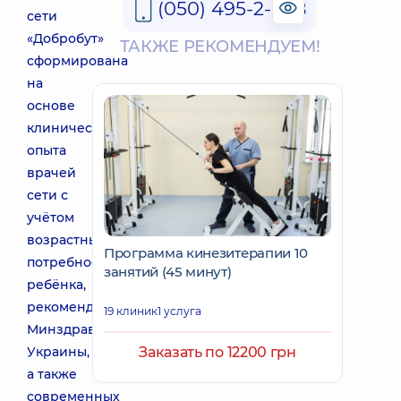
(050) 495-2-888
сети
«Добробут»
ТАКЖЕ РЕКОМЕНДУЕМ!
сформирована
на
основе
клинического
опыта
врачей
сети с
учётом
возрастных
Программа кинезитерапии 10
потребностей
занятий (45 минут)
ребёнка,
рекомендаций
19 клиник
1 услуга
Минздрава
Украины,
Заказать по 12200 грн
а также
современных