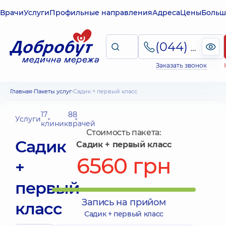
Врачи
Услуги
Профильные направления
Адреса
Цены
Больш
(044) 495-2-888
Заказать звонок
Главная
Пакеты услуг
Садик + первый класс
17
88
Услуги
клиник
врачей
Стоимость пакета:
Садик
Садик + первый класс
6560 грн
+
первый
Запись на прийом
класс
Садик + первый класс