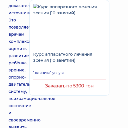
доказательных
источников.
Это
позволяет
врачам
комплексно
оценить
Курс аппаратного лечения
развитие
зрения (10 занятий)
ребёнка,
зрение,
1 клиника
1 услуга
опорно-
двигательную
Заказать по 5300 грн
систему,
психоэмоциональное
состояние
и
своевременно
выявить