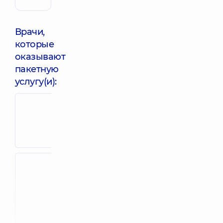
Врачи,
которые
оказывают
пакетную
услугу(и):
Дубина
Бильга Светлана
Светлана
Степановна
Павловна
Педиатр,
34 лет
Невролог детск
опыта
38 лет опыта
Засядько
Анастасия
Стоянова Алла
Валерьевна
Анатольевна
Педиатр;
Педиатр,
35 лет
Эндокринолог
опыта
детский,
16 лет
опыта