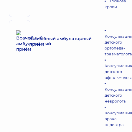
Глюкоза
крови
Консультаци
Врачебный амбулаторный
детского
приём
ортопеда-
травматолога
Консультаци
детского
офтальмолог
Консультаци
детского
невролога
Консультаци
врача-
педиатра