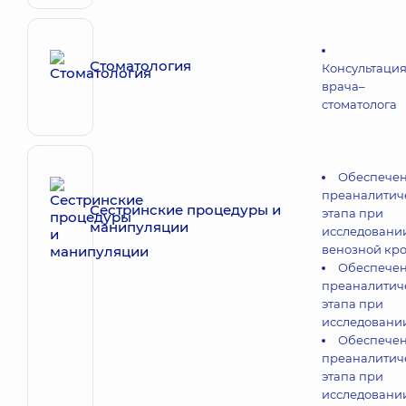
Стоматология
Консультаци
врача–
стоматолога
Обеспече
преаналитич
Сестринские процедуры и
этапа при
манипуляции
исследовани
венозной кр
Обеспече
преаналитич
этапа при
исследовани
Обеспече
преаналитич
этапа при
исследовани