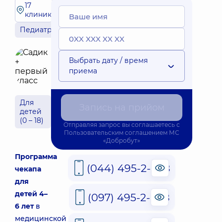
17
клиник
Педиатрия
Выбрать дату / время
приема
Для
Запись на прийом
детей
(0 – 18)
Отправляя запрос вы соглашаетесь с
Пользовательским соглашением
МС
«Добробут»
Программа
(044) 495-2-888
чекапа
для
детей 4–
(097) 495-2-888
6 лет
в
медицинской