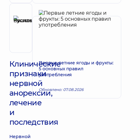
Рецензент
Буяновский
Запись к врачу
Руслан
Васильевич
Гастроэнтеролог
Клинические
Первые летние ягоды и фрукты:
5 основных правил
признаки
употребления
нервной
Обновлено: 07.08.2026
анорексии,
лечение
и
последствия
Нервной