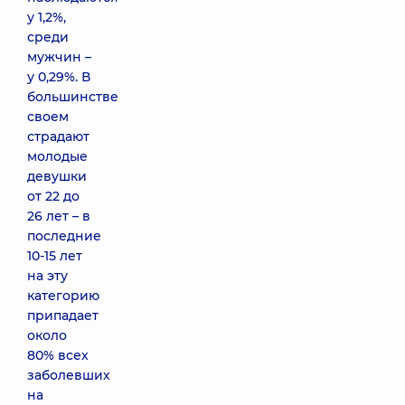
у 1,2%,
среди
мужчин –
у 0,29%. В
большинстве
своем
страдают
молодые
девушки
от 22 до
26 лет – в
последние
10-15 лет
на эту
категорию
припадает
около
80% всех
заболевших
на