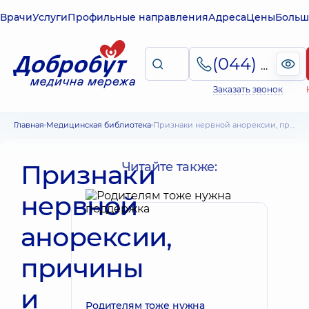
Врачи
Услуги
Профильные направления
Адреса
Цены
Больш
(044) 495-2-888
Заказать звонок
Главная
Медицинская библиотека
Признаки нервной анорексии, причины и последствия
Признаки
Читайте также:
нервной
анорексии,
причины
и
Родителям тоже нужна