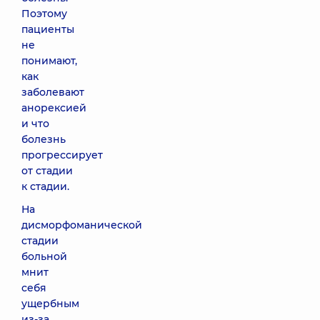
Поэтому
пациенты
не
понимают,
как
заболевают
анорексией
и что
болезнь
прогрессирует
от стадии
к стадии.
На
дисморфоманической
стадии
больной
мнит
себя
ущербным
из-за