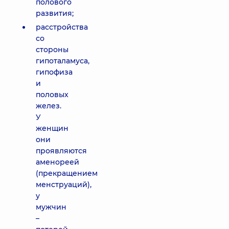
полового
развития;
расстройства
со
стороны
гипоталамуса,
гипофиза
и
половых
желез.
У
женщин
они
проявляются
аменореей
(прекращением
менструаций),
у
мужчин
–