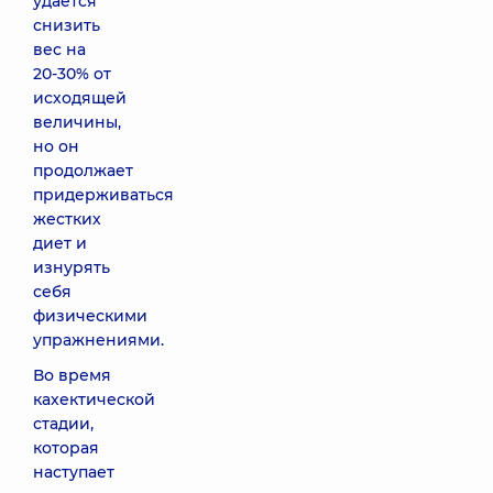
удается
снизить
вес на
20-30% от
исходящей
величины,
но он
продолжает
придерживаться
жестких
диет и
изнурять
себя
физическими
упражнениями.
Во время
кахектической
стадии,
которая
наступает