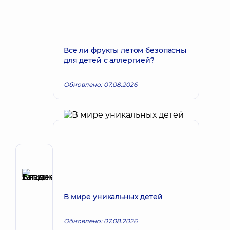
Все ли фрукты летом безопасны
для детей с аллергией?
Обновлено: 07.08.2026
Автор
Аникеева
Татьяна
Запись к врачу
В мире уникальных детей
Владимировна
Терапевт;
Кардиолог;
Обновлено: 07.08.2026
Ревматолог