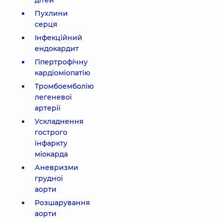
дітей
Пухлини
серця
Інфекційний
ендокардит
Гіпертрофічну
кардіоміопатію
Тромбоемболію
легеневої
артерії
Ускладнення
гострого
інфаркту
міокарда
Аневризми
грудної
аорти
Розшарування
аорти