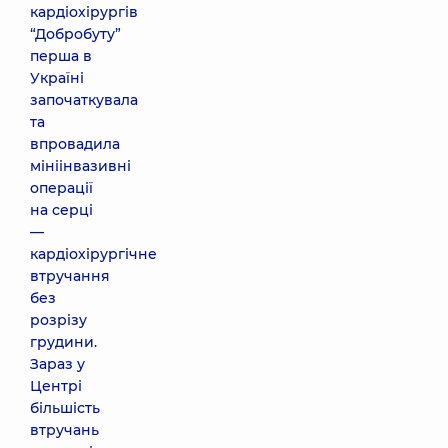
кардіохірургів
“Добробуту”
перша в
Україні
започаткувала
та
впровадила
мініінвазивні
операції
на серці
—
кардіохірургічне
втручання
без
розрізу
грудини.
Зараз у
Центрі
більшість
втручань