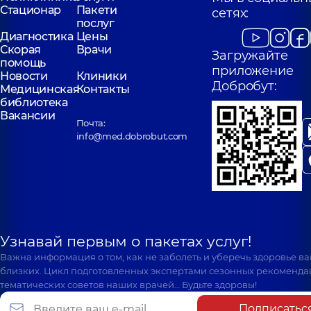
Стационар
Пакети
сетях:
послуг
Диагностика
Цены
Скорая
Врачи
Загружайте
помощь
приложение
Новости
Клиники
Добробут:
Медицинская
Контакты
библиотека
Вакансии
Почта:
info@med.dobrobut.com
Узнавай первым о пакетах услуг!
Важна информация о том, как не заболеть и уберечь здоровье в
близких. Цикл подготовленных экспертами сезонных рекоменда
тематических советов наших врачей… Будьте здоровы!
Подписатьс