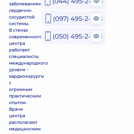
(044) 495-2-888
заболеваниями
сердечно-
сосудистой
(097) 495-2-888
системы.
В стенах
(050) 495-2-888
современного
центра
работают
специалисты
международного
уровня -
кардиохирурги
с
огромным
практическим
опытом.
Врачи
центра
располагают
медицинским