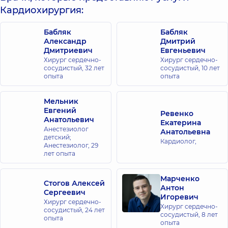
Кардиохирургия:
Бабляк
Бабляк
Александр
Дмитрий
Дмитриевич
Евгеньевич
Хирург сердечно-
Хирург сердечно-
сосудистый,
32 лет
сосудистый,
10 лет
опыта
опыта
Мельник
Евгений
Ревенко
Анатольевич
Екатерина
Анестезиолог
Анатольевна
детский;
Кардиолог,
Анестезиолог,
29
лет опыта
Марченко
Стогов Алексей
Антон
Сергеевич
Игоревич
Хирург сердечно-
Хирург сердечно-
сосудистый,
24 лет
сосудистый,
8 лет
опыта
опыта