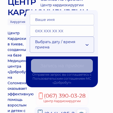
ЦЕНТР
Центр кардиохирургии
КАРДИОХИРУРГИИ
Хирургия
Центр
Кардиохирургии
Выбрать дату / время
в Киеве,
приема
созданный
на базе
Медицинского
Запись на прийом
центра
«Добробут»
Отправляя запрос вы соглашаетесь с
на
Пользовательским соглашением
МС
Соломенке,
«Добробут»
оказывает
эффективную
(067) 390-03-28
помощь
Центр Кардиохирургии
взрослым
и детям с