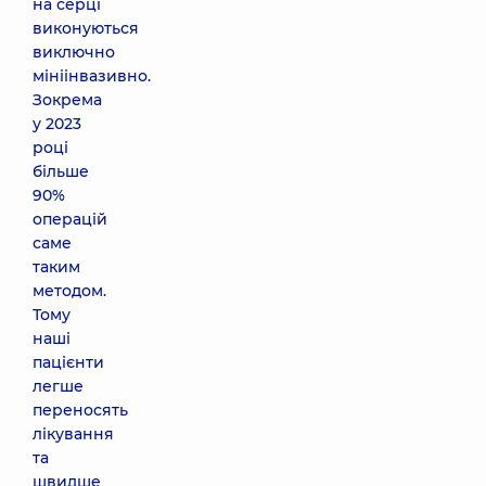
на серці
виконуються
виключно
мініінвазивно.
Зокрема
у 2023
році
більше
90%
операцій
саме
таким
методом.
Тому
наші
пацієнти
легше
переносять
лікування
та
швидше