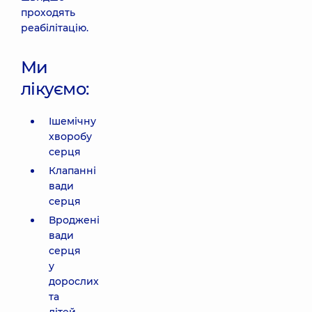
проходять
реабілітацію.
Ми
лікуємо:
Ішемічну
хворобу
серця
Клапанні
вади
серця
Вроджені
вади
серця
у
дорослих
та