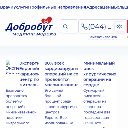
Врачи
Услуги
Профильные направления
Адреса
Цены
Больш
(044) 495-2-888
Заказать звонок
Экспертный
80% всех
Минимальный
Европейский
кардиохирургических
риск
кардиохирургический
операций на сердце
хирургических
центр по пластике
проводятся
операций на
митрального клапана
малоинвазивно
сердце
Ежегодно
Это самый
Суммарный
проводится
большой
риск всех
более 70
процент среди
операций на
операций с
кардиохирургических
сердце за
миниинвазивной
центров
последние два
пластики
Европы. Все
года составил
митрального
изолированные
0,35%, что