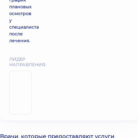
график
плановых
осмотров
у
специалиста
после
лечения.
ЛИДЕР
НАПРАВЛЕНИЯ:
Бабляк
Александр
Дмитриевич
Записаться
Хирург
сердечно-
сосудистый
Врачи, которые предоставляют услуги