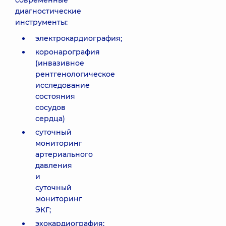
современные
диагностические
инструменты:
электрокардиография;
коронарография
(инвазивное
рентгенологическое
исследование
состояния
сосудов
сердца)
суточный
мониторинг
артериального
давления
и
суточный
мониторинг
ЭКГ;
эхокардиография;