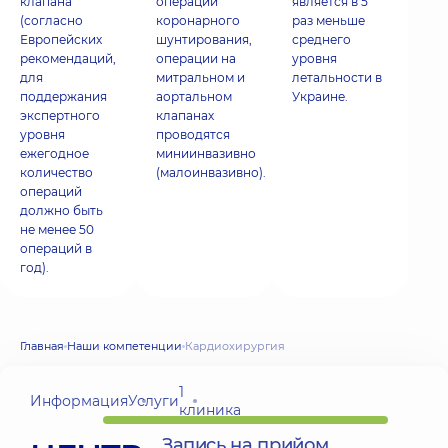
клапана
операции
является в 5
(согласно
коронарного
раз меньше
Европейских
шунтирования,
среднего
рекомендаций,
операции на
уровня
для
митральном и
летальности в
поддержания
аортальном
Украине.
экспертного
клапанах
уровня
проводятся
ежегодное
миниинвазивно
количество
(малоинвазивно).
операций
должно быть
не менее 50
операций в
год).
Главная
Наши компетенции
Кардиохирургия
1
Информация
Услуги
клиника
Запись на прийом