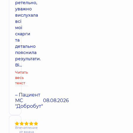
ретельно,
уважно
вислухала
всі
мої
скарги
та
детально
пояснила
результати.
Ві...
Читать
весь
текст
– Пациент
МС
08.08.2026
"Добробут"
Впечатление
от врача