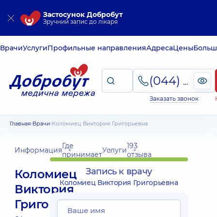
Застосунок Добробут
Зручний запис до лікаря
Врачи
Услуги
Профильные направления
Адреса
Цены
Больш
(044) 495-2-888
Заказать звонок
Главная
Врачи
Коломиец Виктория Григорьевна
Где
193
Информация
Услуги
принимает
отзыва
Запись к врачу
Коломиец
Коломиец Виктория Григорьевна
Виктория
Григорьевна