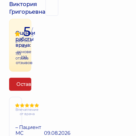
Виктория
Григорьевна
5
/
Оценки
5
работы
рейтинг
врача:
на
основе
193
193
отзыва
отзывов
Оставить отзыв
Впечатление
от врача
– Пациент
МС
09.08.2026