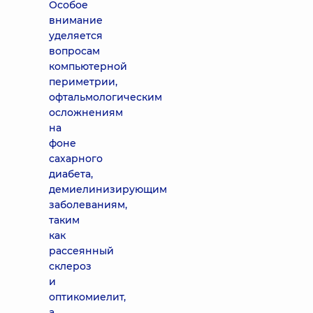
Особое
внимание
уделяется
вопросам
компьютерной
периметрии,
офтальмологическим
осложнениям
на
фоне
сахарного
диабета,
демиелинизирующим
заболеваниям,
таким
как
рассеянный
склероз
и
оптикомиелит,
а