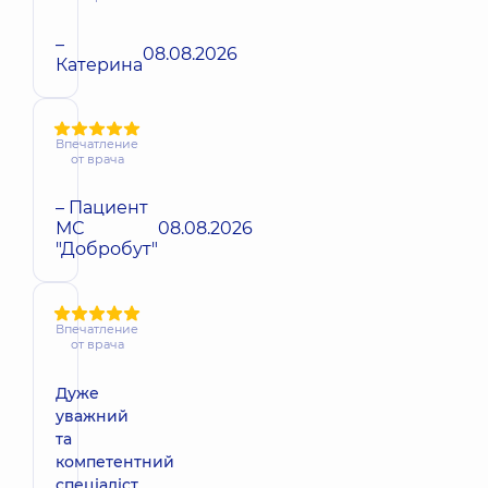
–
08.08.2026
Катерина
Впечатление
от врача
– Пациент
МС
08.08.2026
"Добробут"
Впечатление
от врача
Дуже
уважний
та
компетентний
спеціаліст.