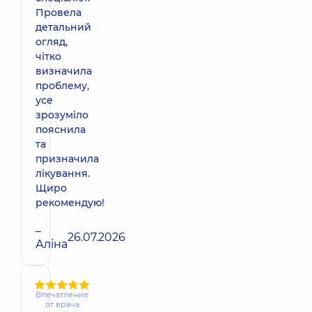
Провела
детальний
огляд,
чітко
визначила
проблему,
усе
зрозуміло
пояснила
та
призначила
лікування.
Щиро
рекомендую!
–
26.07.2026
Аліна
Впечатление
от врача