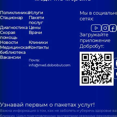
Поликлиника
Услуги
Мы в социальн
Стационар
Пакети
сетях:
послуг
Диагностика
Цены
Скорая
Врачи
Загружайте
помощь
приложение
Новости
Клиники
Добробут:
Медицинская
Контакты
библиотека
Вакансии
Почта:
info@med.dobrobut.com
Узнавай первым о пакетах услуг!
Важна информация о том, как не заболеть и уберечь здоровье в
близких. Цикл подготовленных экспертами сезонных рекоменда