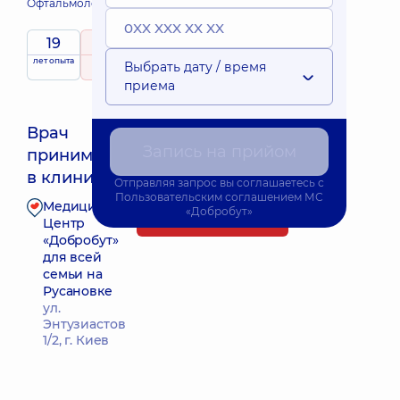
Офтальмолог;
Офтальмолог детский;
19
5
/ 5
лет опыта
рейтинг
на основе
принимает
Выбрать дату / время
193 отзыва
детей
приема
Врач
Запись на прийом
принимает
Ближайшее время приема: Завтра о 12:15
в клинике
Отправляя запрос вы соглашаетесь с
Пользовательским соглашением
МС
Медицинский
«Добробут»
Запись к врачу
Центр
«Добробут»
для всей
семьи на
Русановке
ул.
Энтузиастов
1/2, г. Киев