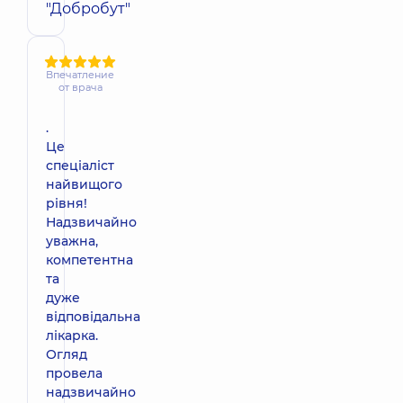
"Добробут"
Впечатление
от врача
.
Це
спеціаліст
найвищого
рівня!
Надзвичайно
уважна,
компетентна
та
дуже
відповідальна
лікарка.
Огляд
провела
надзвичайно