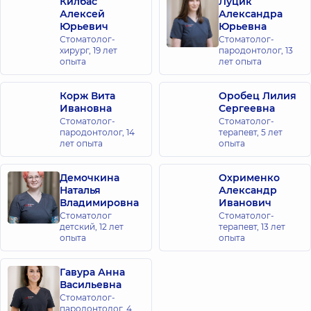
Килбас
Луцик
Алексей
Александра
Юрьевич
Юрьевна
Стоматолог-
Стоматолог-
хирург,
19 лет
пародонтолог,
13
опыта
лет опыта
Корж Вита
Оробец Лилия
Ивановна
Сергеевна
Стоматолог-
Стоматолог-
пародонтолог,
14
терапевт,
5 лет
лет опыта
опыта
Демочкина
Охрименко
Наталья
Александр
Владимировна
Иванович
Стоматолог
Стоматолог-
детский,
12 лет
терапевт,
13 лет
опыта
опыта
Гавура Анна
Васильевна
Стоматолог-
пародонтолог,
4