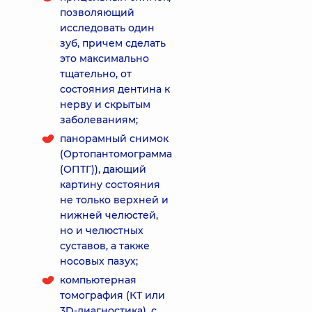
позволяющий
исследовать один
зуб, причем сделать
это максимально
тщательно, от
состояния дентина к
нерву и скрытым
заболеваниям;
панорамный снимок
(Ортопантомограмма
(ОПТГ)), дающий
картину состояния
не только верхней и
нижней челюстей,
но и челюстных
суставов, а также
носовых пазух;
компьютерная
томография (КТ или
3D-диагностика), с