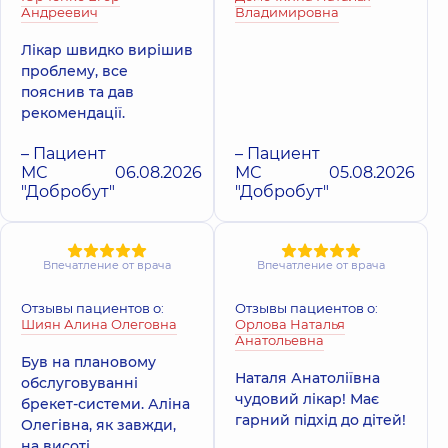
Андреевич
Владимировна
Лікар швидко вирішив
проблему, все
пояснив та дав
рекомендації.
– Пациент
– Пациент
МС
06.08.2026
МС
05.08.2026
"Добробут"
"Добробут"
Впечатление от врача
Впечатление от врача
Отзывы пациентов о:
Отзывы пациентов о:
Шиян Алина Олеговна
Орлова Наталья
Анатольевна
Був на плановому
Наталя Анатоліївна
обслуговуванні
чудовий лікар! Має
брекет-системи. Аліна
гарний підхід до дітей!
Олегівна, як завжди,
на висоті