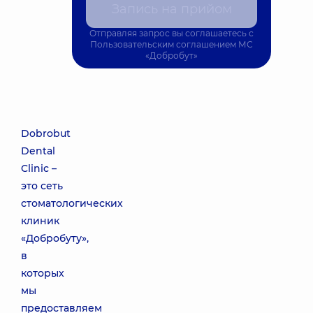
Запись на прийом
Отправляя запрос вы соглашаетесь с
Пользовательским соглашением
МС
«Добробут»
Dobrobut
Dental
Clinic –
это сеть
стоматологических
клиник
«Добробуту»,
в
которых
мы
предоставляем