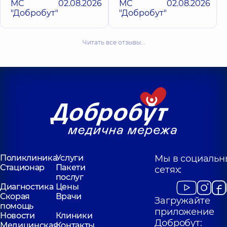
МС
02.08.2026
МС
02.08.2026
"Добробут"
"Добробут"
Читать все отзывы…
Поликлиника
Услуги
Мы в социальн
Стационар
Пакети
сетях:
послуг
Диагностика
Цены
Скорая
Врачи
Загружайте
помощь
приложение
Новости
Клиники
Добробут:
Медицинская
Контакты