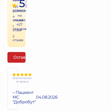
5
/
5
420
отзывов
рейтинг
на
4
основе
отзыва
427
1
отзывов
отзыв
2
отзыва
Оставить отзыв
Впечатление
от врача
– Пациент
МС
04.08.2026
"Добробут"