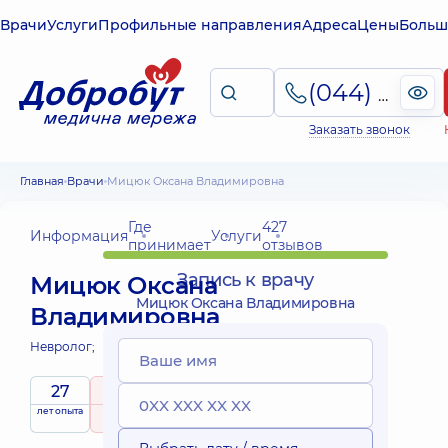
Врачи
Услуги
Профильные направления
Адреса
Цены
Больш
(044) 495-2-888
Заказать звонок
Главная
Врачи
Мицюк Оксана Владимировна
Где
427
Информация
Услуги
принимает
отзывов
Запись к врачу
Мицюк Оксана
Мицюк Оксана Владимировна
Владимировна
Невролог;
27
5
/ 5
лет опыта
рейтинг
на основе
427 отзывов