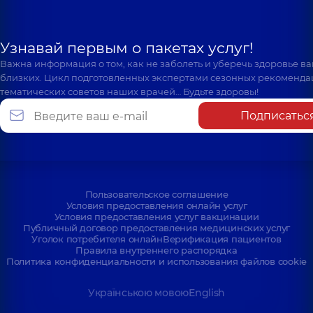
Узнавай первым о пакетах услуг!
Важна информация о том, как не заболеть и уберечь здоровье в
близких. Цикл подготовленных экспертами сезонных рекоменда
тематических советов наших врачей… Будьте здоровы!
Подписатьс
Пользовательское соглашение
Условия предоставления онлайн услуг
Условия предоставления услуг вакцинации
Публичный договор предоставления медицинских услуг
Уголок потребителя онлайн
Верификация пациентов
Правила внутреннего распорядка
Политика конфиденциальности и использования файлов cookie
Українською мовою
English