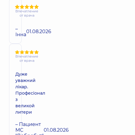
Впечатление
от врача
–
01.08.2026
Інна
Впечатление
от врача
Дуже
уважний
лікар.
Професіонал
з
великой
литери
– Пациент
МС
01.08.2026