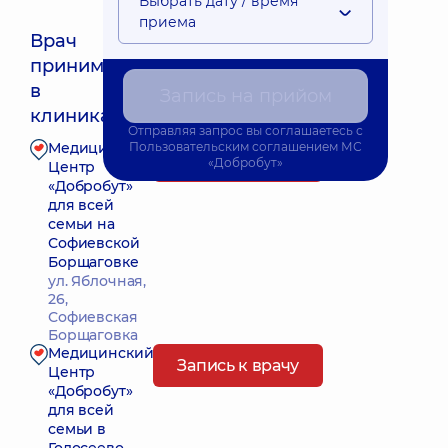
Выбрать дату / время
приема
Врач
принимает
Ближайшее время приема: Завтра о 08:45
в
Запись на прийом
клиниках:
Отправляя запрос вы соглашаетесь с
Медицинский
Пользовательским соглашением
МС
Запись к врачу
«Добробут»
Центр
«Добробут»
для всей
семьи на
Софиевской
Борщаговке
ул. Яблочная,
26,
Софиевская
Борщаговка
Медицинский
Запись к врачу
Центр
«Добробут»
для всей
семьи в