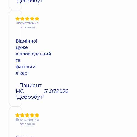
"Добробут"
Впечатление
от врача
Відмінно!
Дуже
відповідальний
та
фаховий
лікар!
– Пациент
МС
31.07.2026
"Добробут"
Впечатление
от врача