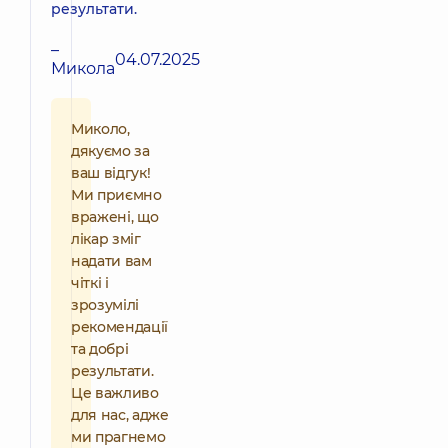
результати.
–
04.07.2025
Микола
Миколо,
дякуємо за
ваш відгук!
Ми приємно
вражені, що
лікар зміг
надати вам
чіткі і
зрозумілі
рекомендації
та добрі
результати.
Це важливо
для нас, адже
ми прагнемо