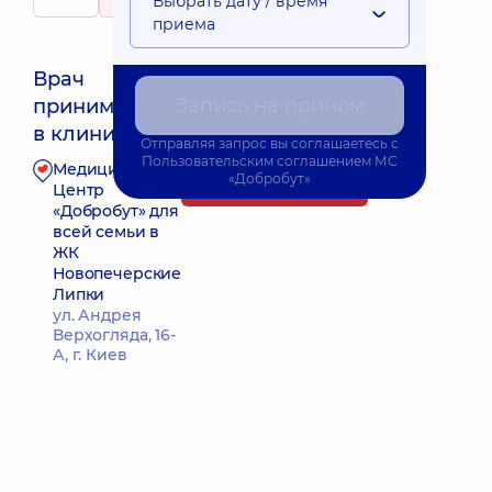
Выбрать дату / время
49 отзывов
приема
Врач
Запись на прийом
принимает
Ближайшее время приема: 19.08.2026 15:00
в клинике
Отправляя запрос вы соглашаетесь с
Пользовательским соглашением
МС
Медицинский
«Добробут»
Запись к врачу
Центр
«Добробут» для
всей семьи в
ЖК
Новопечерские
Липки
ул. Андрея
Верхогляда, 16-
А, г. Киев