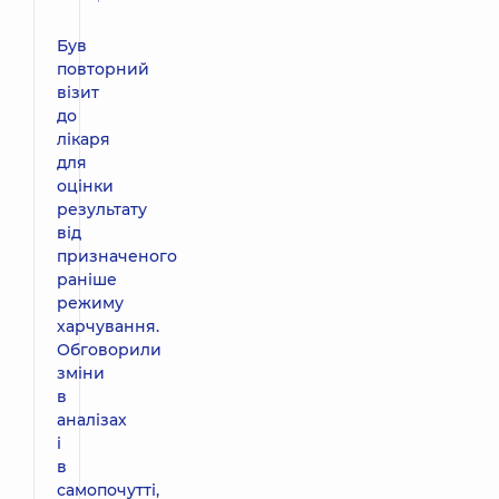
Був
повторний
візит
до
лікаря
для
оцінки
результату
від
призначеного
раніше
режиму
харчування.
Обговорили
зміни
в
аналізах
і
в
самопочутті,