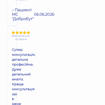
– Пациент
МС
06.06.2026
"Добробут"
Впечатление
от врача
Супер
консультація,
детальна
професійна.
Дуже
детальний
аналіз.
Краща
консультація
що
в
мене