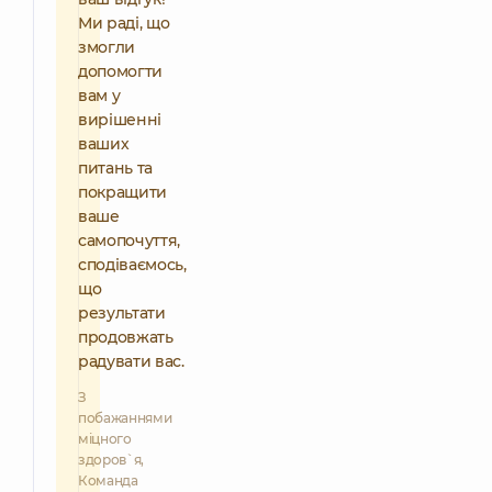
Ми раді, що
змогли
допомогти
вам у
вирішенні
ваших
питань та
покращити
ваше
самопочуття,
сподіваємось,
що
результати
продовжать
радувати вас.
З
побажаннями
міцного
здоров`я,
Команда