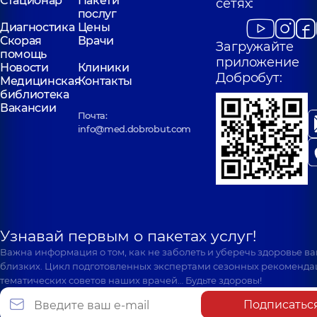
Стационар
Пакети
сетях:
послуг
Диагностика
Цены
Скорая
Врачи
Загружайте
помощь
приложение
Новости
Клиники
Добробут:
Медицинская
Контакты
библиотека
Вакансии
Почта:
info@med.dobrobut.com
Узнавай первым о пакетах услуг!
Важна информация о том, как не заболеть и уберечь здоровье в
близких. Цикл подготовленных экспертами сезонных рекоменда
тематических советов наших врачей… Будьте здоровы!
Подписатьс