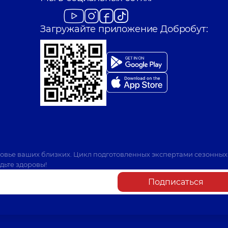
Загружайте приложение Добробут:
ровье ваших близких. Цикл подготовленных экспертами сезонных
дьте здоровы!
Подписаться