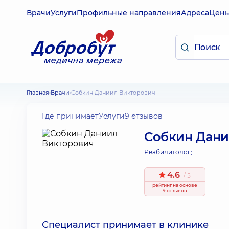
Врачи
Услуги
Профильные направления
Адреса
Цен
Главная
Врачи
Собкин Даниил Викторович
Где принимает
Услуги
9 отзывов
Собкин Дани
Реабилитолог;
4.6
/ 5
рейтинг
на основе
9 отзывов
Специалист принимает в клинике