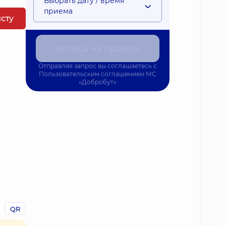
Выбрать дату / время
приема
исту
Запись на прийом
Отправляя запрос вы соглашаетесь с
Пользовательским соглашением
МС
«Добробут»
QR