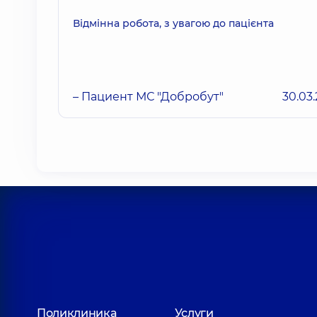
Відмінна робота, з увагою до пацієнта
– Пациент МС "Добробут"
30.03
Поликлиника
Услуги