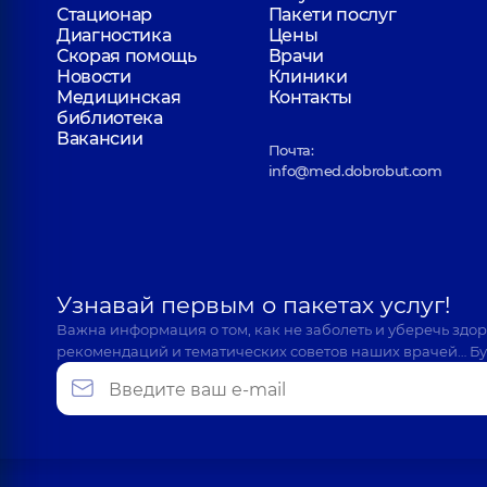
Стационар
Пакети послуг
Диагностика
Цены
Скорая помощь
Врачи
Новости
Клиники
Медицинская
Контакты
библиотека
Вакансии
Почта:
info@med.dobrobut.com
Узнавай первым о пакетах услуг!
Важна информация о том, как не заболеть и уберечь здо
рекомендаций и тематических советов наших врачей… Бу