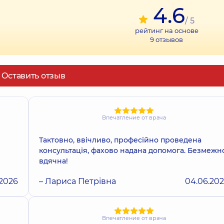
4.6
/ 5
рейтинг на основе
9
отзывов
Оставить отзыв
Впечатление от врача
Тактовно, ввічливо, професійно проведена
консультація, фахово надана допомога. Безмежн
вдячна!
.2026
– Лариса Петрівна
04.06.20
Впечатление от врача