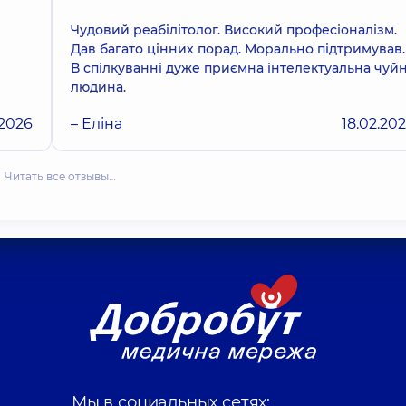
Чудовий реабілітолог. Високий професіоналізм.
Дав багато цінних порад. Морально підтримував.
В спілкуванні дуже приємна інтелектуальна чуй
людина.
.2026
– Еліна
18.02.20
Читать все отзывы…
Мы в социальных сетях: