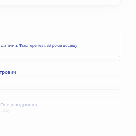
дитячий; Фізіотерапевт,
33 років досвіду
итрович
 Олександрович
освіду