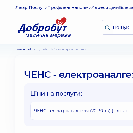
Лікарі
Послуги
Профільні напрями
Адреси
Ціни
Більш
Головна
Послуги
ЧЕНС - електроаналгезія
ЧЕНС - електроаналге
Ціни на послуги:
ЧЕНС - електроаналгезія (20-30 хв) (1 зона)