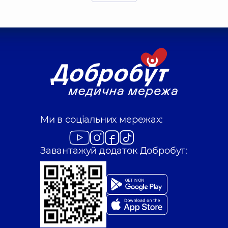
Криворучко Іван
Реабілітолог; Фізіот
Наталенко Сергі
освіду
Масажист; Лікар ліку
Прядкін Олексій
Масажист; Лікар ліку
Ми в соціальних мережах:
досвіду
Завантажуй додаток Добробут:
Скороходов Віта
Реабілітолог; Масаж
Турченко Олекс