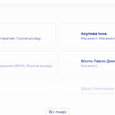
Акулова Інна
отерапевт,
11 років досвіду
Масажист; Масажист 
Віхоть Павло Дм
 медицини (ФРМ),
39 років досвіду
Масажист,
Дідух Олександр
Масажист,
13 років д
Всі лікарі