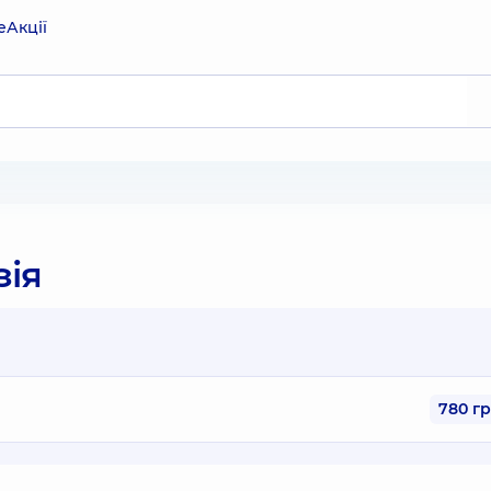
е
Акції
зія
780 г