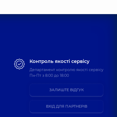
 Андрійович
ерапевт,
7 років досвіду
й Михайлович
вальної фізкультури,
 Олександрович
вальної фізкультури; Реабілітолог; Фізіотерапевт,
5 років
Контроль якості сервісу
Департамент контролю якості сервісу
Пн-Пт з 8:00 до 18:00
лій Олександрович
ЗАЛИШТЕ ВІДГУК
ист; Масажист дитячий,
12 років досвіду
ВХІД ДЛЯ ПАРТНЕРІВ
ій Володимирович