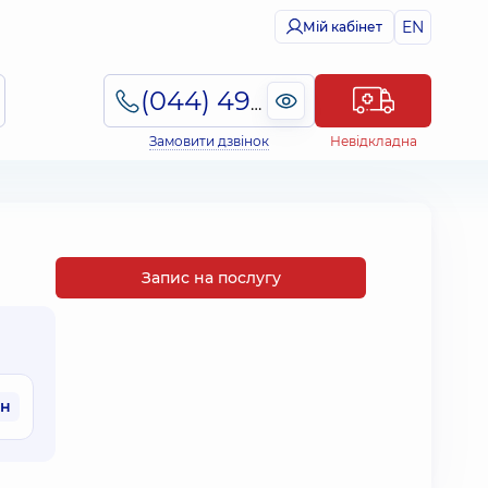
EN
Мій кабінет
(044) 495-2-888
Замовити дзвінок
Невідкладна
Запис на послугу
рн