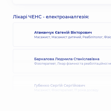
Лікарі ЧЕНС - електроаналгезія:
Атаманчук Євгеній Вікторович
Масажист; Масажист дитячий; Реабілітолог; Фізі
Баркалова Людмила Станіславівна
Фізіотерапевт; Лікар фізичної та реабілітаційної
Губенко Сергій Сергійович
Масажист; Фізіотерапевт,
17 років досвіду