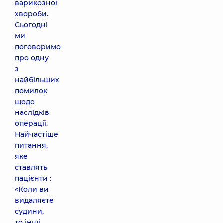
варикозної
хвороби.
Сьогодні
ми
поговоримо
про одну
з
найбільших
помилок
щодо
наслідків
операції.
Найчастіше
питання,
яке
ставлять
пацієнти :
«Коли ви
видаляєте
судини,
то інші