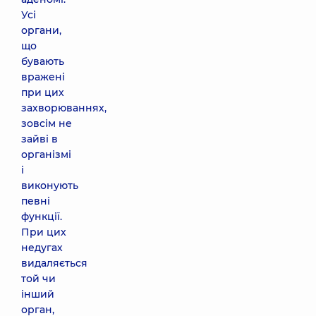
Усі
органи,
що
бувають
вражені
при цих
захворюваннях,
зовсім не
зайві в
організмі
і
виконують
певні
функції.
При цих
недугах
видаляється
той чи
інший
орган,