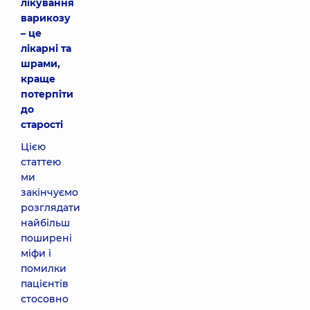
лікування
варикозу
– це
лікарні та
шрами,
краще
потерпіти
до
старості
Цією
статтею
ми
закінчуємо
розглядати
найбільш
поширені
міфи і
помилки
пацієнтів
стосовно