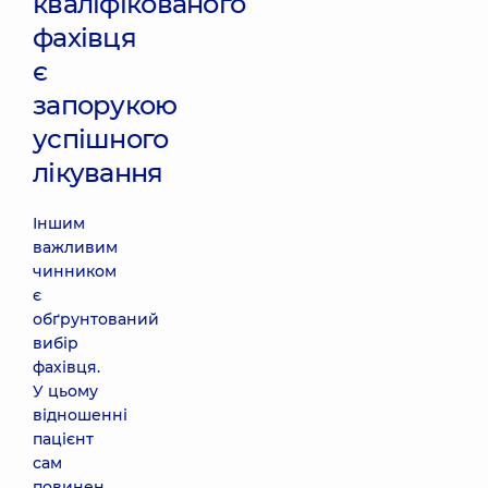
кваліфікованого
фахівця
є
запорукою
успішного
лікування
Іншим
важливим
чинником
є
обґрунтований
вибір
фахівця.
У цьому
відношенні
пацієнт
сам
повинен