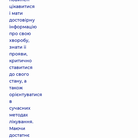
цікавитися
і мати
достовірну
інформацію
про свою
хворобу,
знати її
прояви,
критично
ставитися
до свого
стану, а
також
орієнтуватися
в
сучасних
методах
лікування.
Маючи
достатнє