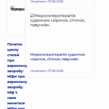
Рецензент
Оновлено: 07.08.2026
Герасимова
Еліна
Запис до лікаря
Володимирівна
Хірург
судинний
Початок
циклу
Мікросклеротерапія судинних
статей
«зірочок, сіточок, павучків»
про
варикозну
хворобу:
Оновлено: 07.08.2026
Міфи про
варикозну
хворобу.
Міф 1:
саме
минеться
Міфи про