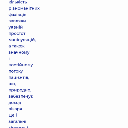
кількість
різноманітних
фахівців
завдяки
уявній
простоті
маніпуляцій,
а також
значному
і
постійному
потоку
пацієнтів,
що,
природно,
забезпечує
доход
лікаря.
Це і
загальні
хірурги, і