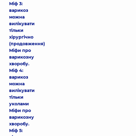
Міф 3:
варикоз
можна
вилікувати
тільки
хірургічно
(продовження)
Міфи про
варикозну
хворобу.
Міф 4:
варикоз
можна
вилікувати
тільки
уколами
Міфи про
варикозну
хворобу.
Міф 5: