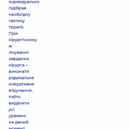
індивідуально
підібрав
необхідну
тактику
терапії.
При
хірургічному
ж
лікуванні
завдання
хірурга –
виконати
радикальне
оперативне
втручання,
тобто
видалити
усі
уражені
на даний
момент