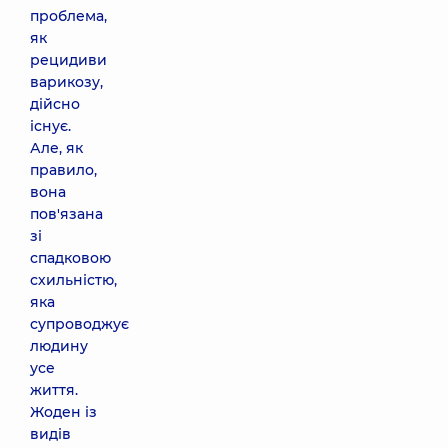
проблема,
як
рецидиви
варикозу,
дійсно
існує.
Але, як
правило,
вона
пов'язана
зі
спадковою
схильністю,
яка
супроводжує
людину
усе
життя.
Жоден із
видів