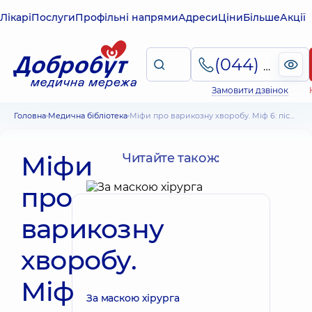
Лікарі
Послуги
Профільні напрями
Адреси
Ціни
Більше
Акції
(044) 495-2-888
Замовити дзвінок
Головна
Медична бібліотека
Міфи про варикозну хворобу. Міф 6: після операції вени з'являться знову
Міфи
Читайте також:
про
варикозну
хворобу.
Міф
За маскою хірурга