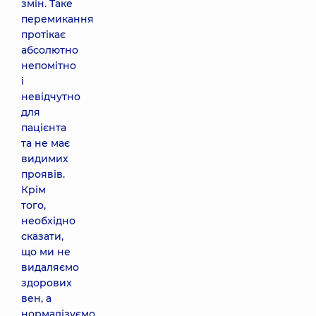
змін. Таке
перемикання
протікає
абсолютно
непомітно
і
невідчутно
для
пацієнта
та не має
видимих
проявів.
Крім
того,
необхідно
сказати,
що ми не
видаляємо
здорових
вен, а
нормалізуємо