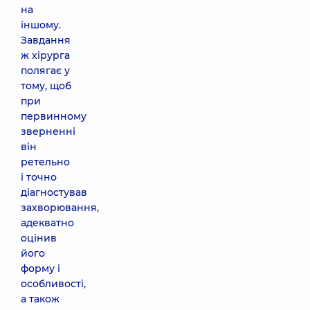
на
іншому.
Завдання
ж хірурга
полягає у
тому, щоб
при
первинному
зверненні
він
ретельно
і точно
діагностував
захворювання,
адекватно
оцінив
його
форму і
особливості,
а також