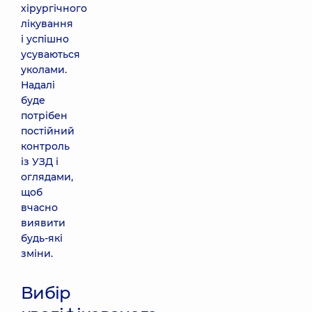
хірургічного
лікування
і успішно
усуваються
уколами.
Надалі
буде
потрібен
постійний
контроль
із УЗД і
оглядами,
щоб
вчасно
виявити
будь-які
зміни.
Вибір