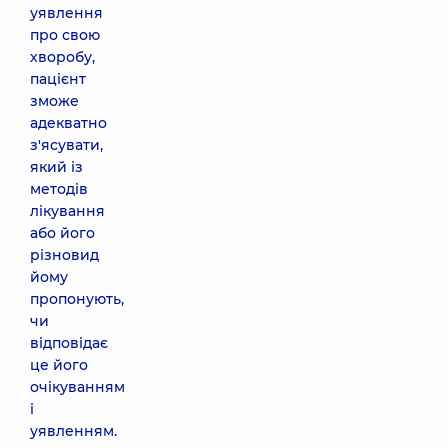
уявлення
про свою
хворобу,
пацієнт
зможе
адекватно
з'ясувати,
який із
методів
лікування
або його
різновид
йому
пропонують,
чи
відповідає
це його
очікуванням
і
уявленням.