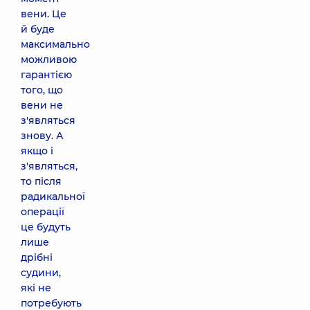
вени. Це
й буде
максимально
можливою
гарантією
того, що
вени не
з'являться
знову. А
якщо і
з'являться,
то після
радикальної
операції
це будуть
лише
дрібні
судини,
які не
потребують