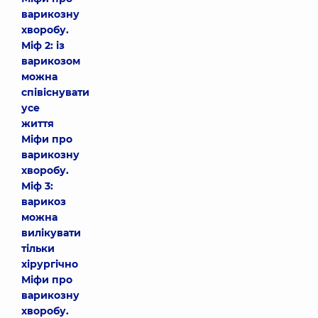
варикозну
хворобу.
Міф 2: із
варикозом
можна
співіснувати
усе
життя
Міфи про
варикозну
хворобу.
Міф 3:
варикоз
можна
вилікувати
тільки
хірургічно
Міфи про
варикозну
хворобу.