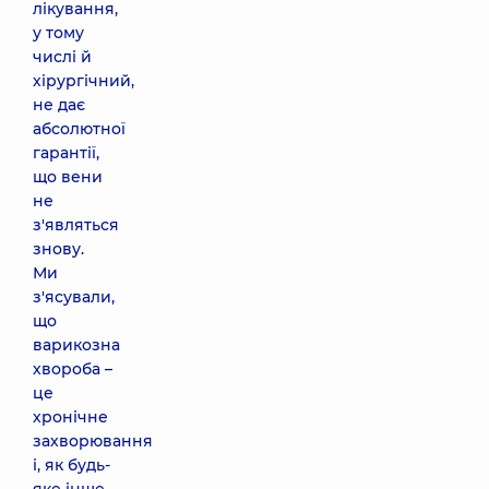
лікування,
у тому
числі й
хірургічний,
не дає
абсолютної
гарантії,
що вени
не
з'являться
знову.
Ми
з'ясували,
що
варикозна
хвороба –
це
хронічне
захворювання
і, як будь-