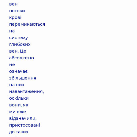
вен
потоки
крові
перемикаються
на
систему
глибоких
вен. Це
абсолютно
не
означає
збільшення
на них
навантаження,
оскільки
вони, як
ми вже
відзначили,
пристосовані
до таких