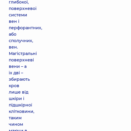
глибокої,
поверхневої
системи
вен і
перфорантних,
або
сполучних,
вен.
Магістральні
поверхневі
вени – а
їх дві –
збирають
кров
лише від
шкіри і
підшкірної
клітковини,
таким
чином
маючи в