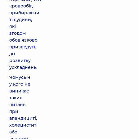
кровообіг,
прибираючи
ті судини,
які
згодом
обов'язково
призведуть
до
розвитку
ускладнень.
Чомусь ні
у кого не
виникає
таких
питань
при
апендициті,
холециститі
або
аденомі.