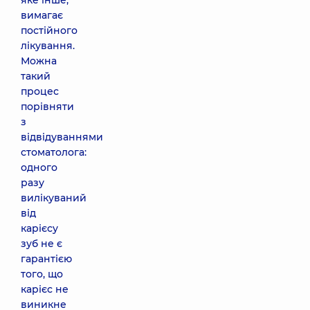
яке інше,
вимагає
постійного
лікування.
Можна
такий
процес
порівняти
з
відвідуваннями
стоматолога:
одного
разу
вилікуваний
від
карієсу
зуб не є
гарантією
того, що
карієс не
виникне