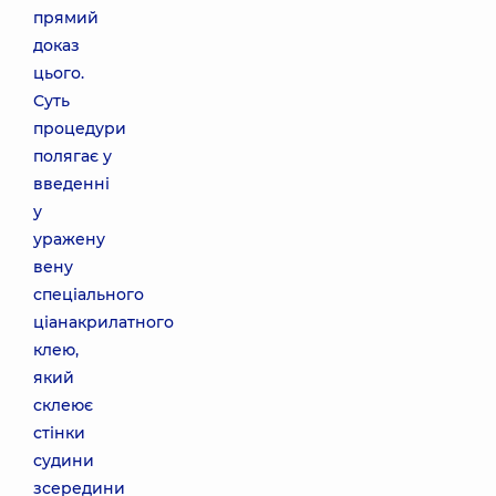
прямий
доказ
цього.
Суть
процедури
полягає у
введенні
у
уражену
вену
спеціального
ціанакрилатного
клею,
який
склеює
стінки
судини
зсередини