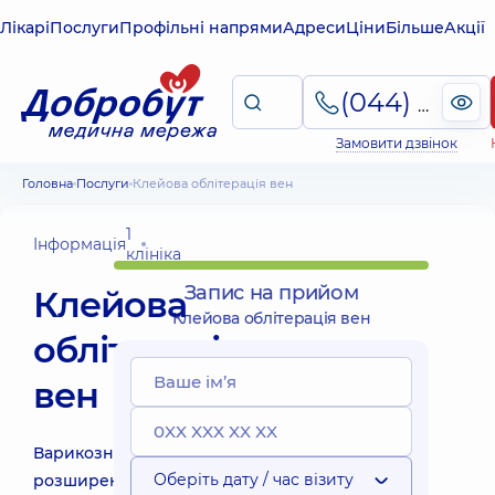
Лікарі
Послуги
Профільні напрями
Адреси
Ціни
Більше
Акції
(044) 495-2-888
Замовити дзвінок
Головна
Послуги
Клейова облітерація вен
1
Інформація
клініка
Запис на прийом
Клейова
Клейова облітерація вен
облітерація
вен
Варикозне
Оберіть дату / час візиту
розширення