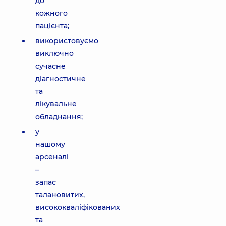
до
кожного
пацієнта;
використовуємо
виключно
сучасне
діагностичне
та
лікувальне
обладнання;
у
нашому
арсеналі
–
запас
талановитих,
висококваліфікованих
та