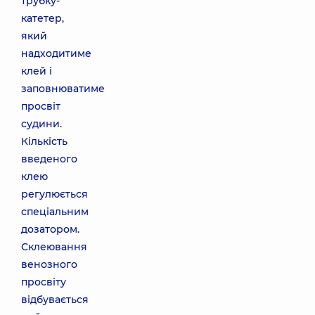
трубку-
катетер,
який
надходитиме
клей і
заповнюватиме
просвіт
судини.
Кількість
введеного
клею
регулюється
спеціальним
дозатором.
Склеювання
венозного
просвіту
відбувається