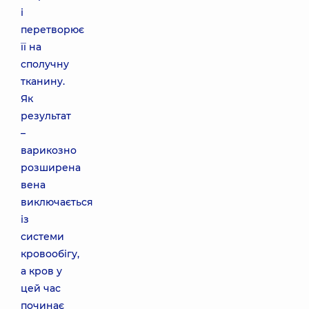
і
перетворює
її на
сполучну
тканину.
Як
результат
–
варикозно
розширена
вена
виключається
із
системи
кровообігу,
а кров у
цей час
починає