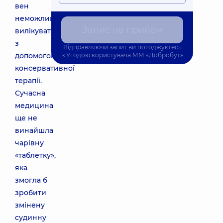
вен
неможливо
Запис на прийом
вилікувати
з
Відправляючи запит ви погоджуєтесь
допомогою
з
Угодою користувача
ММ «Добробут»
консервативної
терапії.
Сучасна
медицина
ще не
винайшла
чарівну
«таблетку»,
яка
змогла б
зробити
змінену
судинну