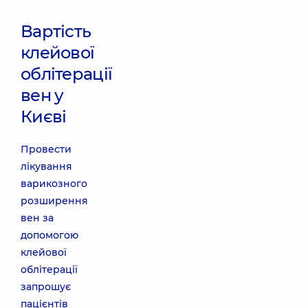
Вартість
клейової
облітерації
вен у
Києві
Провести
лікування
варикозного
розширення
вен за
допомогою
клейової
облітерації
запрошує
пацієнтів