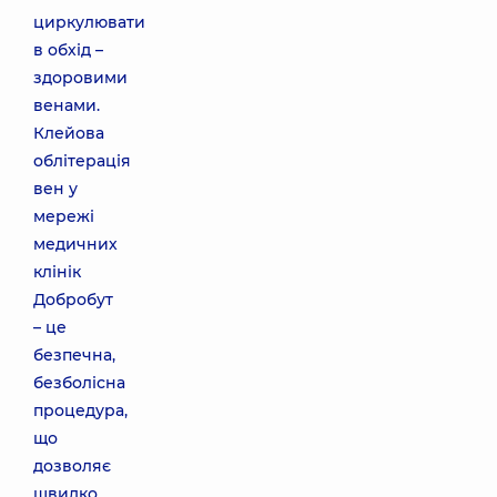
циркулювати
в обхід –
здоровими
венами.
Клейова
облітерація
вен у
мережі
медичних
клінік
Добробут
– це
безпечна,
безболісна
процедура,
що
дозволяє
швидко