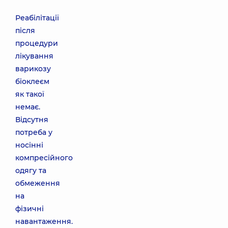
Реабілітації
після
процедури
лікування
варикозу
біоклеєм
як такої
немає.
Відсутня
потреба у
носінні
компресійного
одягу та
обмеження
на
фізичні
навантаження.