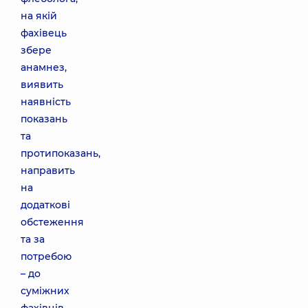
на якій
фахівець
збере
анамнез,
виявить
наявність
показань
та
протипоказань,
направить
на
додаткові
обстеження
та за
потребою
– до
суміжних