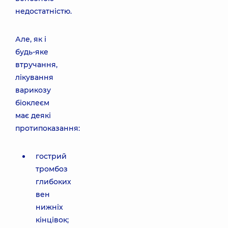
недостатністю.
Але, як і
будь-яке
втручання,
лікування
варикозу
біоклеєм
має деякі
протипоказання:
гострий
тромбоз
глибоких
вен
нижніх
кінцівок;