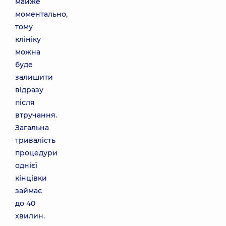
майже
моментально,
тому
клініку
можна
буде
залишити
відразу
після
втручання.
Загальна
тривалість
процедури
однієї
кінцівки
займає
до 40
хвилин.