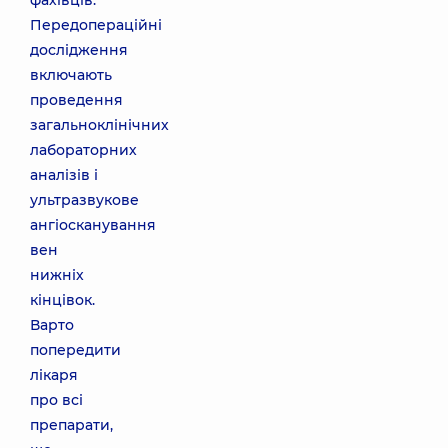
фахівців.
Передопераційні
дослідження
включають
проведення
загальноклінічних
лабораторних
аналізів і
ультразвукове
ангіосканування
вен
нижніх
кінцівок.
Варто
попередити
лікаря
про всі
препарати,