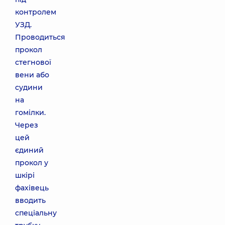
контролем
УЗД.
Проводиться
прокол
стегнової
вени або
судини
на
гомілки.
Через
цей
єдиний
прокол у
шкірі
фахівець
вводить
спеціальну