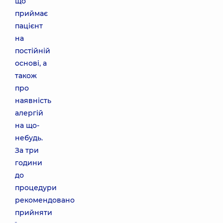
що
приймає
пацієнт
на
постійній
основі, а
також
про
наявність
алергій
на що-
небудь.
За три
години
до
процедури
рекомендовано
прийняти