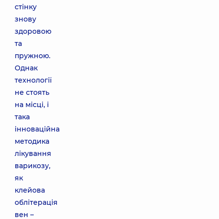
стінку
знову
здоровою
та
пружною.
Однак
технології
не стоять
на місці, і
така
інноваційна
методика
лікування
варикозу,
як
клейова
облітерація
вен –