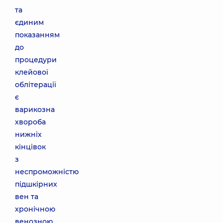
та
єдиним
показанням
до
процедури
клейової
облітерації
є
варикозна
хвороба
нижніх
кінцівок
з
неспроможністю
підшкірних
вен та
хронічною
венозною