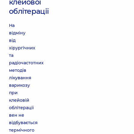
клейової
облітерації
На
відміну
від
хірургічних
та
радіочастотних
методів
лікування
варикозу
при
клейовій
облітерації
вен не
відбувається
термічного