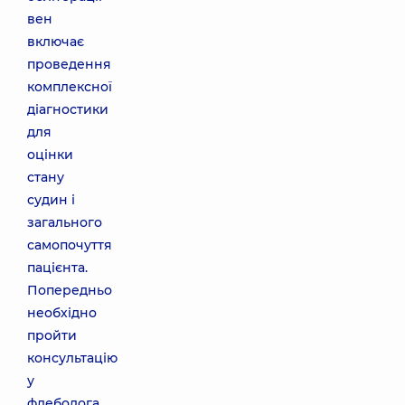
вен
включає
проведення
комплексної
діагностики
для
оцінки
стану
судин і
загального
самопочуття
пацієнта.
Попередньо
необхідно
пройти
консультацію
у
флеболога,