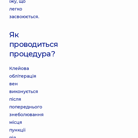
їжу, що
легко
засвоюється.
Як
проводиться
процедура?
Клейова
облітерація
вен
виконується
після
попереднього
знеболювання
місця
пункції
під