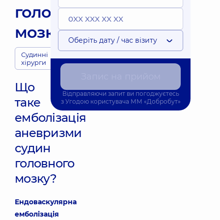
головного
мозку
Оберіть дату / час візиту
Судинні
хірурги
Запис на прийом
Що
Відправляючи запит ви погоджуєтесь
таке
з
Угодою користувача
ММ «Добробут»
емболізація
аневризми
судин
головного
мозку?
Ендоваскулярна
емболізація