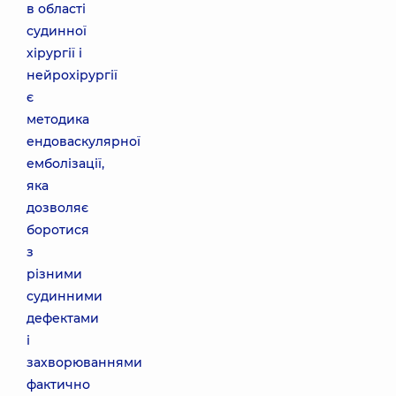
в області
судинної
хірургії і
нейрохірургії
є
методика
ендоваскулярної
емболізації,
яка
дозволяє
боротися
з
різними
судинними
дефектами
і
захворюваннями
фактично