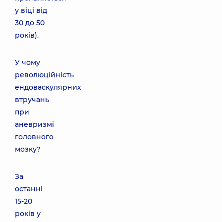
у віці від
30 до 50
років).
У чому
революційність
ендоваскулярних
втручань
при
аневризмі
головного
мозку?
За
останні
15-20
років у