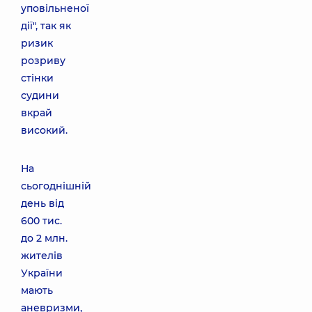
уповільненої
дії", так як
ризик
розриву
стінки
судини
вкрай
високий.
На
сьогоднішній
день від
600 тис.
до 2 млн.
жителів
України
мають
аневризми,