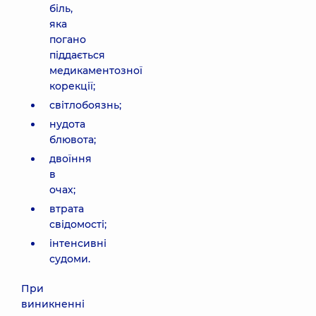
біль,
яка
погано
піддається
медикаментозної
корекції;
світлобоязнь;
нудота
блювота;
двоїння
в
очах;
втрата
свідомості;
інтенсивні
судоми.
При
виникненні