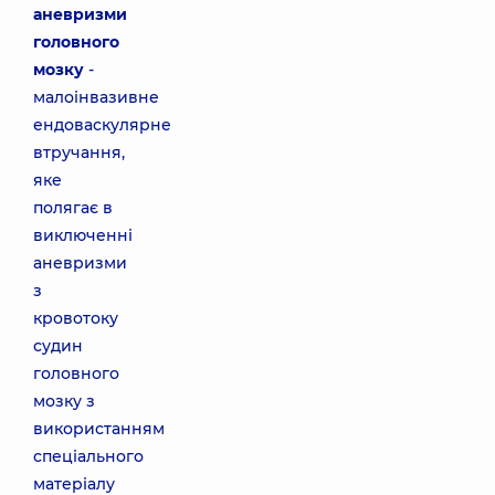
аневризми
головного
мозку
-
малоінвазивне
ендоваскулярне
втручання,
яке
полягає в
виключенні
аневризми
з
кровотоку
судин
головного
мозку з
використанням
спеціального
матеріалу