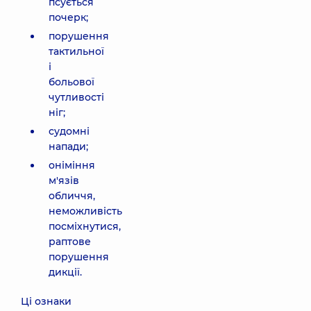
псується
почерк;
порушення
тактильної
і
больової
чутливості
ніг;
судомні
напади;
оніміння
м'язів
обличчя,
неможливість
посміхнутися,
раптове
порушення
дикції.
Ці ознаки