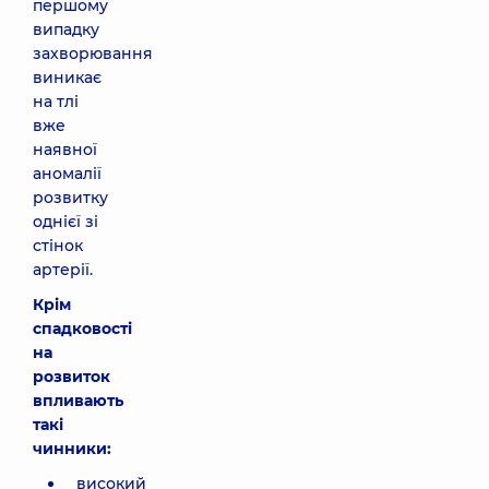
першому
випадку
захворювання
виникає
на тлі
вже
наявної
аномалії
розвитку
однієї зі
стінок
артерії.
Крім
спадковості
на
розвиток
впливають
такі
чинники:
високий