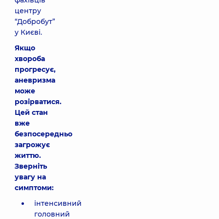
фахівців
центру
“Добробут”
у Києві.
Якщо
хвороба
прогресує,
аневризма
може
розірватися.
Цей стан
вже
безпосередньо
загрожує
життю.
Зверніть
увагу на
симптоми:
інтенсивний
головний