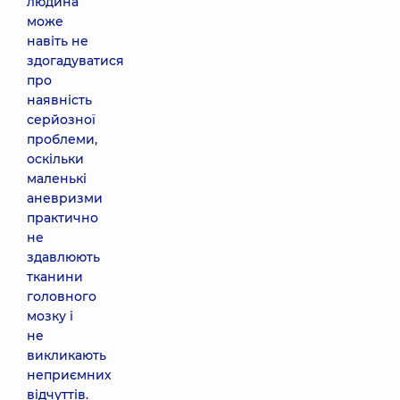
людина
може
навіть не
здогадуватися
про
наявність
серйозної
проблеми,
оскільки
маленькі
аневризми
практично
не
здавлюють
тканини
головного
мозку і
не
викликають
неприємних
відчуттів.