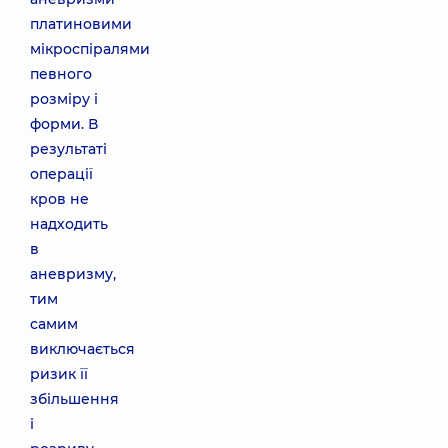
платиновими
мікроспіралями
певного
розміру і
форми. В
результаті
операції
кров не
надходить
в
аневризму,
тим
самим
виключається
ризик її
збільшення
і