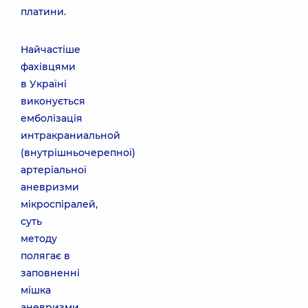
платини.
Найчастіше
фахівцями
в Україні
виконується
емболізація
интракраниальной
(внутрішньочерепної)
артеріальної
аневризми
мікроспіралей,
суть
методу
полягає в
заповненні
мішка
аневризми