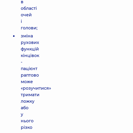
в
області
очей
і
голови;
зміна
рухових
функцій
кінцівок
-
пацієнт
раптово
може
«розучитися»
тримати
ложку
або
у
нього
різко