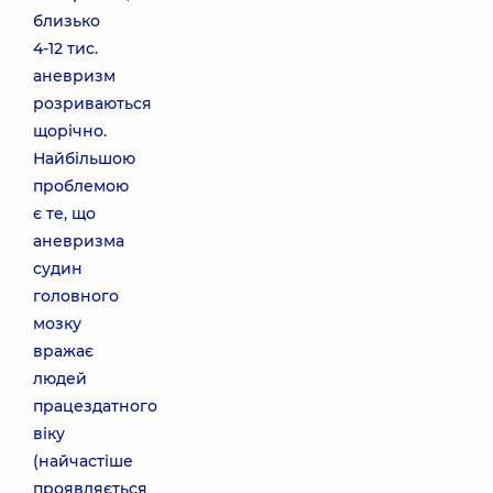
близько
4-12 тис.
аневризм
розриваються
щорічно.
Найбільшою
проблемою
є те, що
аневризма
судин
головного
мозку
вражає
людей
працездатного
віку
(найчастіше
проявляється