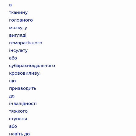
в
тканину
головного
мозку, у
вигляді
геморагічного
інсульту
або
субарахноїдального
крововиливу,
що
призводить
до
інвалідності
тяжкого
ступеня
або
навіть до