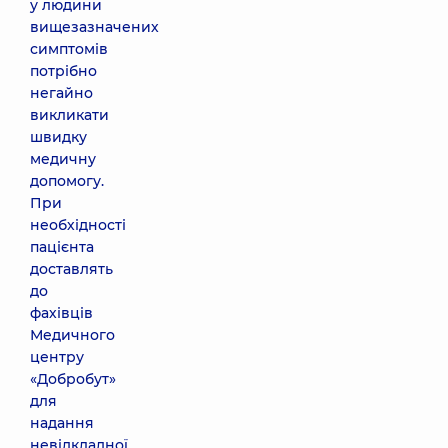
у людини
вищезазначених
симптомів
потрібно
негайно
викликати
швидку
медичну
допомогу.
При
необхідності
пацієнта
доставлять
до
фахівців
Медичного
центру
«Добробут»
для
надання
невідкладної