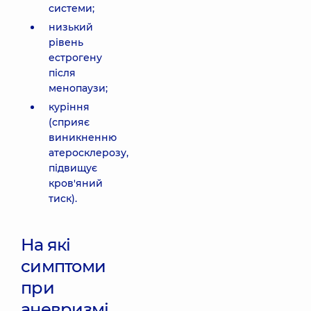
системи;
низький
рівень
естрогену
після
менопаузи;
куріння
(сприяє
виникненню
атеросклерозу,
підвищує
кров'яний
тиск).
На які
симптоми
при
аневризмі