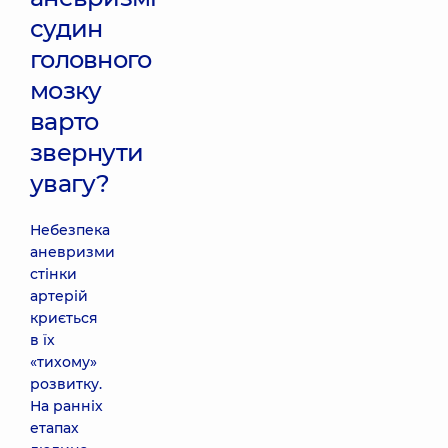
судин
головного
мозку
варто
звернути
увагу?
Небезпека
аневризми
стінки
артерій
криється
в їх
«тихому»
розвитку.
На ранніх
етапах