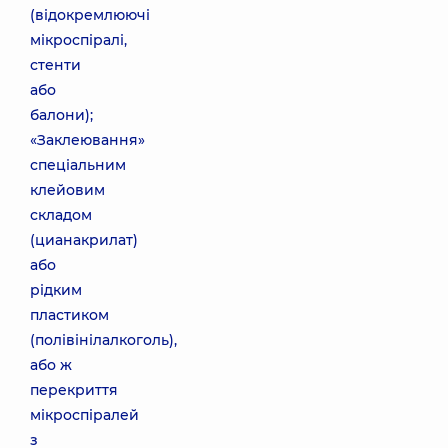
(відокремлюючі
мікроспіралі,
стенти
або
балони);
«Заклеювання»
спеціальним
клейовим
складом
(цианакрилат)
або
рідким
пластиком
(полівінілалкоголь),
або ж
перекриття
мікроспіралей
з