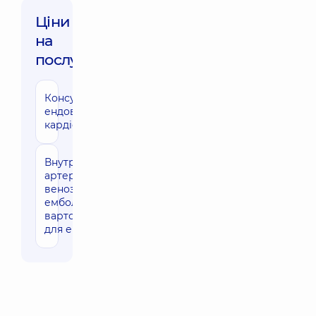
Ціни
на
послуги:
Консультація
1810 грн
ендоваскулярного
кардіохірурга
Внутрішньосудинна
39330 грн
артеріальна та
венозна
емболізація (без
вартості набору
для емболізації)