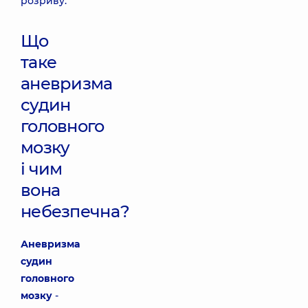
розриву.
Що
таке
аневризма
судин
головного
мозку
і чим
вона
небезпечна?
Аневризма
судин
головного
мозку
-