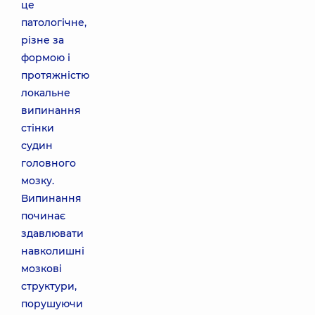
це
патологічне,
різне за
формою і
протяжністю
локальне
випинання
стінки
судин
головного
мозку.
Випинання
починає
здавлювати
навколишні
мозкові
структури,
порушуючи