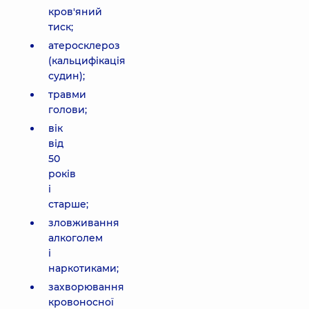
кров'яний
тиск;
атеросклероз
(кальцифікація
судин);
травми
голови;
вік
від
50
років
і
старше;
зловживання
алкоголем
і
наркотиками;
захворювання
кровоносної