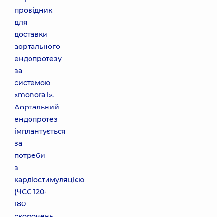
провідник
для
доставки
аортального
ендопротезу
за
системою
«monorail».
Аортальний
ендопротез
імплантується
за
потреби
з
кардіостимуляцією
(ЧСС 120-
180
скорочень