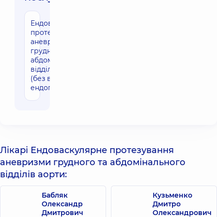
Ендоваскулярне
126410 грн
протезування
аневризми
грудного та
абдомінального
відділів аорти
(без вартості
ендопротезу)
Лікарі Ендоваскулярне протезування
аневризми грудного та абдомінального
відділів аорти:
Бабляк
Кузьменко
Олександр
Дмитро
Дмитрович
Олександрович