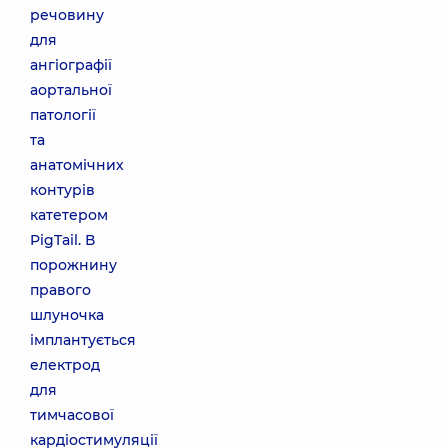
речовину
для
ангіографії
аортальної
патології
та
анатомічних
контурів
катетером
PigTail. В
порожнину
правого
шлуночка
імплантується
електрод
для
тимчасової
кардіостимуляції