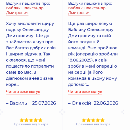
Відгуки пацієнтів про:
Відгуки пацієнтів про:
Бабляк Олександр
Бабляк Олександр
Дмитрович
Дмитрович
Хочу висловити щиру
Ще раз щиро дякую
подяку Олександру
Бабляку Олександру
Дмитровичу! Ще до
Дмитровичу та всій
знайомства я чув про
його потужній
Вас багато добрих слів
команді. Вже пройшов
і щирих відгуків. Так
рік (операцію зробили
склалося, що мені
18.06.20025), як він
пощастило потрапити
зробив мені операцію
саме до Вас. З
на серці (а його
діагнозом аневризма
команда в цьому йому
коре...
допомог...
Читати весь відгук
Читати весь відгук
– Василь
25.07.2026
– Олексій
22.06.2026
Враження від лікаря
Враження від лікаря