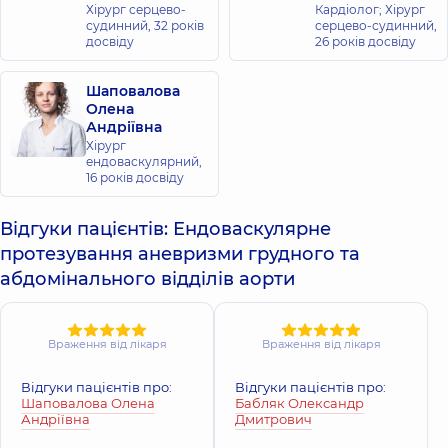
Хірург серцево-
Кардіолог; Хірург
судинний,
32 років
серцево-судинний,
досвіду
26 років досвіду
Шаповалова
Олена
Андріївна
Хірург
ендоваскулярний,
16 років досвіду
Відгуки пацієнтів: Ендоваскулярне
протезування аневризми грудного та
абдомінального відділів аорти
Враження від лікаря
Враження від лікаря
Відгуки пацієнтів про:
Відгуки пацієнтів про:
Шаповалова Олена
Бабляк Олександр
Андріївна
Дмитрович