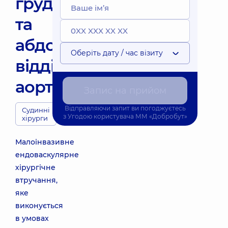
грудного
та
абдомінального
Оберіть дату / час візиту
відділів
аорти
Запис на прийом
Відправляючи запит ви погоджуєтесь
Судинні
з
Угодою користувача
ММ «Добробут»
хірурги
Малоінвазивне
ендоваскулярне
хірургічне
втручання,
яке
виконується
в умовах