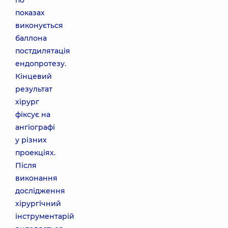
по
показах
виконується
баллона
постдилятація
ендопротезу.
Кінцевий
результат
хірург
фіксує на
ангіографі
у різних
проекціях.
Після
виконання
дослідження
хірургічний
інструментарій