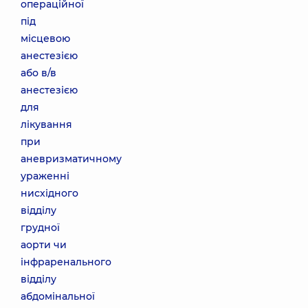
операційної
під
місцевою
анестезією
або в/в
анестезією
для
лікування
при
аневризматичному
ураженні
нисхідного
відділу
грудної
аорти чи
інфраренального
відділу
абдомінальної