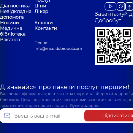
послуг
Діагностика
Ціни
Невідкладна
Лікарі
Завантажуй д
допомога
Добробут:
Новини
Клініки
Медична
Контакти
бібліотека
Вакансії
Пошта:
info@med.dobrobut.com
Дізнавайся про пакети послуг першим!
Важлива інформація про те як не захворіти та вберегти здоров`
близьких. Цикл підготовлених експертами сезонних рекомендаці
тематичних порад наших лікарів… Будьте здорові!
Підписатис