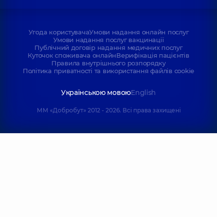
Угода користувача
Умови надання онлайн послуг
Умови надання послуг вакцинації
Публічний договір надання медичних послуг
Куточок споживача онлайн
Верифікація пацієнтів
Правила внутрішнього розпорядку
Політика приватності та використання файлів cookie
Українською мовою
English
ММ «Добробут» 2012 - 2026. Всі права захищені