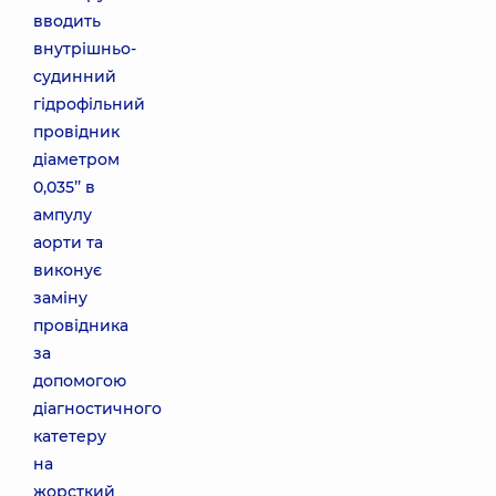
вводить
внутрішньо-
судинний
гідрофільний
провідник
діаметром
0,035’’ в
ампулу
аорти та
виконує
заміну
провідника
за
допомогою
діагностичного
катетеру
на
жорсткий