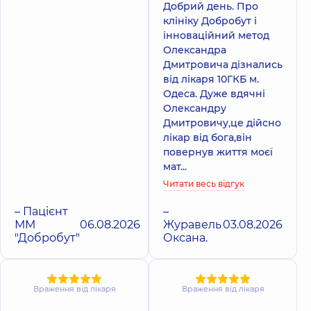
Добрий день. Про
клініку Добробут і
інноваційний метод
Олександра
Дмитровича дізнались
від лікаря 10ГКБ м.
Одеса. Дуже вдячні
Олександру
Дмитровичу,це дійсно
лікар від бога,він
повернув життя моєї
мат...
Читати весь відгук
– Пацієнт
–
ММ
06.08.2026
Журавель
03.08.2026
"Добробут"
Оксана.
Враження від лікаря
Враження від лікаря