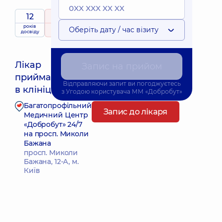
12
5
/ 5
років
рейтинг
на підставі
Оберіть дату / час візиту
досвіду
235 відгуків
Лікар
Запис на прийом
приймає
Найближчий час прийому: 14.08.2026 15:45
Відправляючи запит ви погоджуєтесь
в клініці
з
Угодою користувача
ММ «Добробут»
Багатопрофільний
Запис до лікаря
Медичний Центр
«Добробут» 24/7
на просп. Миколи
Бажана
просп. Миколи
Бажана, 12-А, м.
Київ