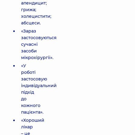
апендицит;
грижа;
холецистити;
абсцеси.
«Зараз
застосовуються
сучасні
засоби
мікрохірургії».
«У
роботі
застосовую
індивідуальний
підхід
до
кожного
пацієнта».
«Хороший
лікар
– це