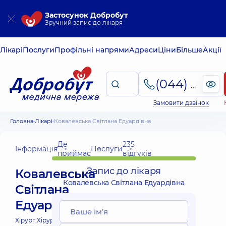
Застосунок Добробут
Зручний запис до лікаря
Лікарі
Послуги
Профільні напрями
Адреси
Ціни
Більше
Акції
(044) 495-2-888
Замовити дзвінок
Головна
Лікарі
Ковалевська Світлана Едуардівна
Де
235
Інформація
Послуги
приймає
відгуків
Запис до лікаря
Ковалевська
Ковалевська Світлана Едуардівна
Світлана
Едуардівна
Хірург;
Хірург судинний;