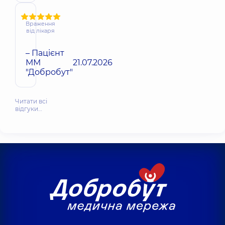
Враження
від лікаря
– Пацієнт
ММ
21.07.2026
"Добробут"
Читати всі
відгуки…