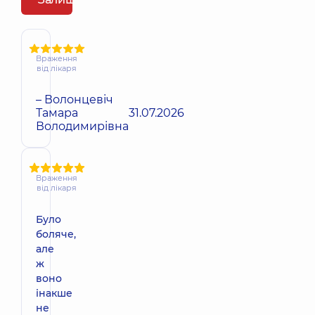
Враження
від лікаря
– Волонцевіч
Тамара
31.07.2026
Володимирівна
Враження
від лікаря
Було
боляче,
але
ж
воно
інакше
не