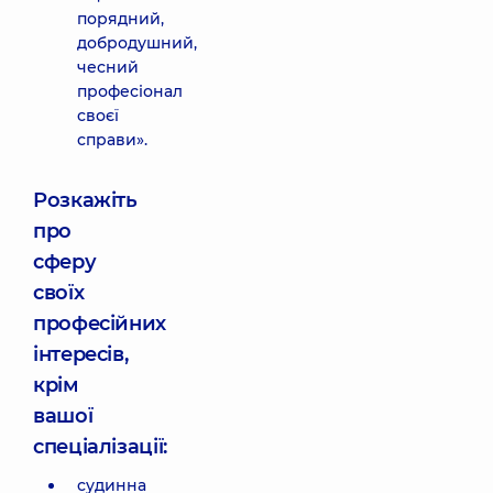
порядний,
добродушний,
чесний
професіонал
своєї
справи».
Розкажіть
про
сферу
своїх
професійних
інтересів,
крім
вашої
спеціалізації:
судинна