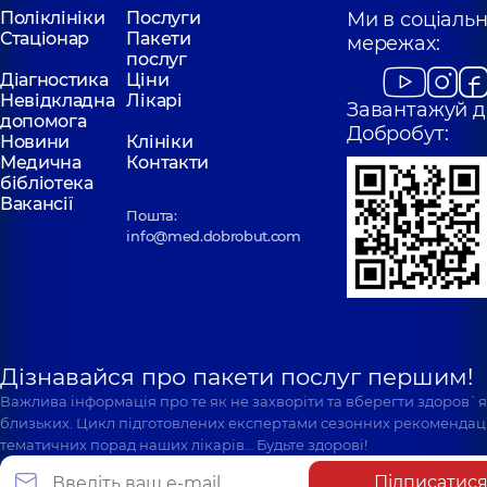
Поліклініки
Послуги
Ми в соціаль
Стаціонар
Пакети
мережах:
послуг
Діагностика
Ціни
Невідкладна
Лікарі
Завантажуй д
допомога
Добробут:
Новини
Клініки
Медична
Контакти
бібліотека
Вакансії
Пошта:
info@med.dobrobut.com
Дізнавайся про пакети послуг першим!
Важлива інформація про те як не захворіти та вберегти здоров`
близьких. Цикл підготовлених експертами сезонних рекомендаці
тематичних порад наших лікарів… Будьте здорові!
Підписатис