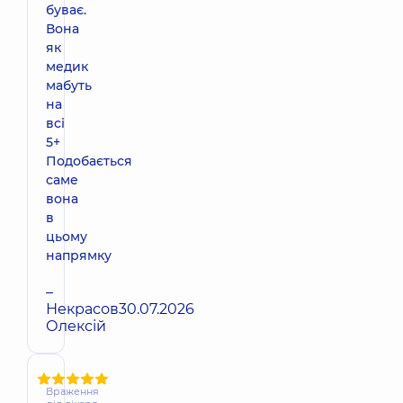
буває.
Вона
як
медик
мабуть
на
всі
5+
Подобається
саме
вона
в
цьому
напрямку
–
Некрасов
30.07.2026
Олексій
Враження