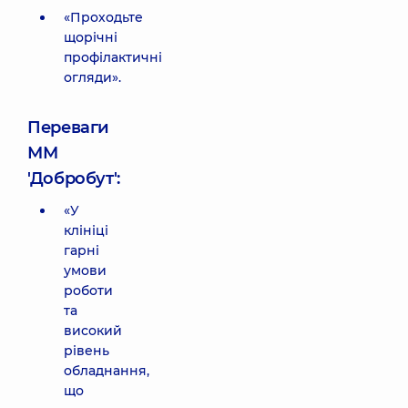
«Проходьте
щорічні
профілактичні
огляди».
Переваги
ММ
'Добробут':
«У
клініці
гарні
умови
роботи
та
високий
рівень
обладнання,
що