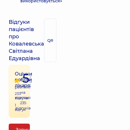
використовується»
Відгуки
пацієнтів
про
QR
Ковалевська
Світлана
Едуардівна
5
Оцінки
/
роботи
5
лікаря:
рейтинг
на
233
підставі
відгука
235
1
відгуків
відгук
Залишити відгук