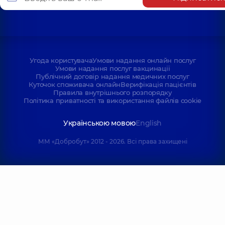
Угода користувача
Умови надання онлайн послуг
Умови надання послуг вакцинації
Публічний договір надання медичних послуг
Куточок споживача онлайн
Верифікація пацієнтів
Правила внутрішнього розпорядку
Політика приватності та використання файлів cookie
Українською мовою
English
ММ «Добробут» 2012 - 2026. Всі права захищені