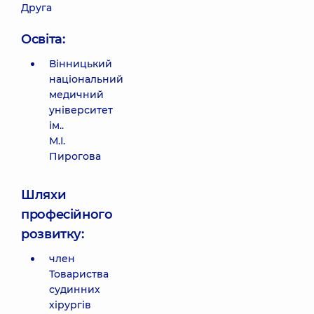
Друга
Освіта:
Вінницький
національний
медичний
університет
ім..
М.І.
Пирогова
Шляхи
професійного
розвитку:
член
Товариства
судинних
хірургів