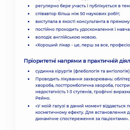
регулярно бере участь і публікується в т
співавтор більш ніж 50 наукових робіт;
виступала в якості консультанта в прямому
постійно проходить удосконалення і навча
володіє англійською мовою.
«Хороший лікар - це, перш за все, професіо
Пріоритетні напрями в практичній діял
судинна хірургія (флебологія та ангіологія)
Проводить лікування захворювань: облітер
хвороба, посттромботична хвороба, гостри
недостатність 1-3 ступенів, трофічні вираз
Рейно.
«У моїй галузі в даний момент віддається
косметичному ефекту. Для встановлення д
динамічне спостереження за пацієнтами».