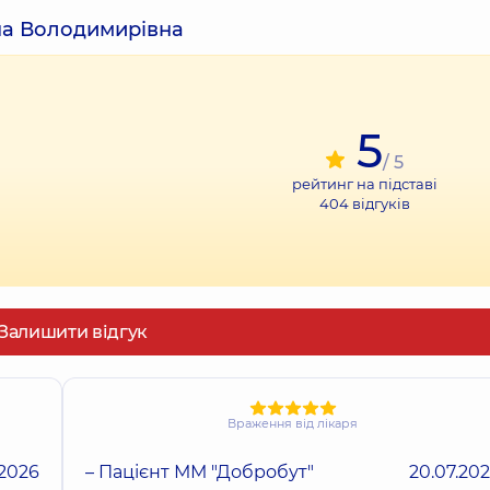
іна Володимирівна
5
/ 5
рейтинг на підставі
404
відгуків
Залишити відгук
Враження від лікаря
.2026
– Пацієнт ММ "Добробут"
20.07.20