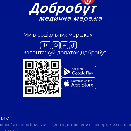
Ми в соціальних мережах:
Завантажуй додаток Добробут:
шим!
здоров`я ваших близьких. Цикл підготовлених експертами сезонн
 здорові!