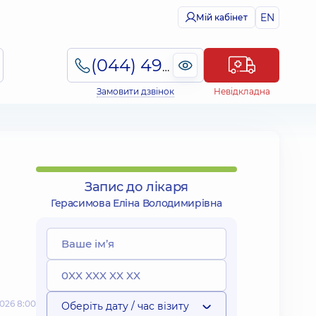
EN
Мій кабінет
(044) 495-2-888
Замовити дзвінок
Невідкладна
Запис до лікаря
Герасимова Еліна Володимирівна
026 8:00
Оберіть дату / час візиту