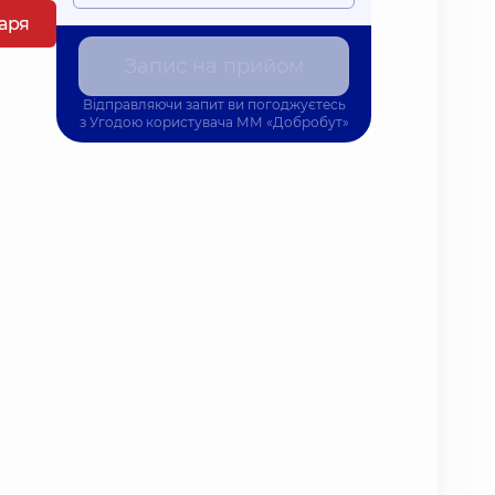
каря
Запис на прийом
Відправляючи запит ви погоджуєтесь
з
Угодою користувача
ММ «Добробут»