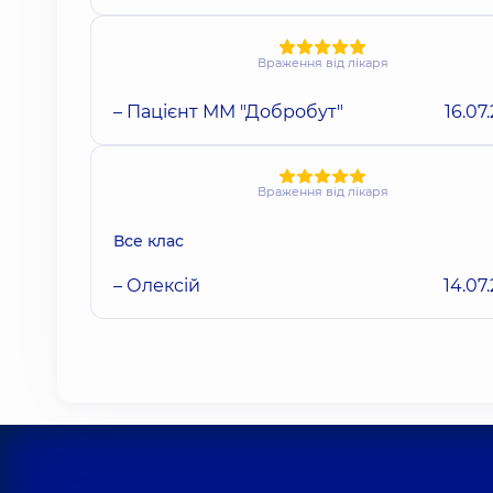
Враження від лікаря
– Пацієнт ММ "Добробут"
16.07
Враження від лікаря
Все клас
– Олексій
14.07