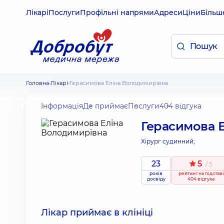
Лікарі
Послуги
Профільні напрями
Адреси
Ціни
Більш
Головна
Лікарі
Герасимова Еліна Володимирівна
Інформація
Де приймає
Послуги
404 відгука
Герасимова 
Хірург судинний;
23
5
/ 5
років
рейтинг
на підставі
досвіду
404 відгука
Лікар приймає в клініці