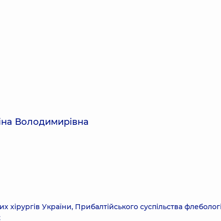
ліна Володимирівна
х хірургів України, Прибалтійського суспільства флебологі
;