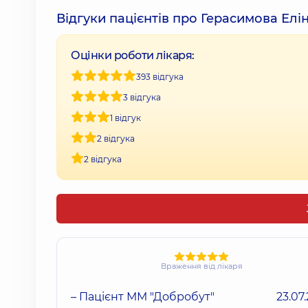
Відгуки пацієнтів про Герасимова Ел
Оцінки роботи лікаря:
393 відгука
3 відгука
1 відгук
2 відгука
2 відгука
Враження від лікаря
– Пацієнт ММ "Добробут"
23.07