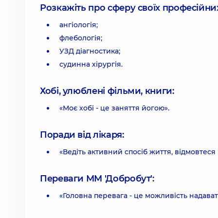
Розкажіть про сферу своїх професійних 
ангіологія;
флебологія;
УЗД діагностика;
судинна хірургія.
Хобі, улюблені фільми, книги:
«Моє хобі - це заняття йогою».
Поради від лікаря:
«Ведіть активний спосіб життя, відмовтеся
Переваги ММ 'Добробут':
«Головна перевага - це можливість надават