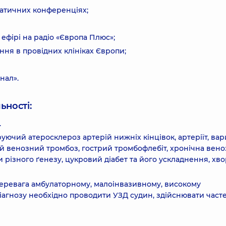
ематичних конференціях;
 ефірі на радіо «Європа Плюс»;
ння в провідних клініках Європи;
нал».
ьності:
.
уючий атеросклероз артерій нижніх кінцівок, артеріїт, ва
й венозний тромбоз, гострий тромбофлебіт, хронічна вено
ки різного ґенезу, цукровий діабет та його ускладнення, хв
 перевага амбулаторному, малоінвазивному, високому
іагнозу необхідно проводити УЗД судин, здійснювати част