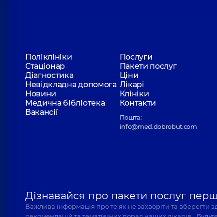
Поліклініки
Послуги
Стаціонар
Пакети послуг
Діагностика
Ціни
Невідкладна допомога
Лікарі
Новини
Клініки
Медична бібліотека
Контакти
Вакансії
Пошта:
info@med.dobrobut.com
Дізнавайся про пакети послуг пер
Важлива інформація про те як не захворіти та вберегти 
рекомендацій та тематичних порад наших лікарів… Будьте