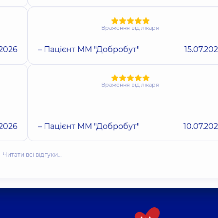
Враження від лікаря
.2026
– Пацієнт ММ "Добробут"
15.07.20
Враження від лікаря
.2026
– Пацієнт ММ "Добробут"
10.07.20
Читати всі відгуки…