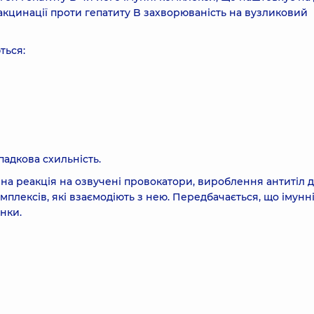
 вакцинації проти гепатиту B захворюваність на вузликовий
ться:
падкова схильність.
на реакція на озвучені провокатори, вироблення антитіл 
мплексів, які взаємодіють з нею. Передбачається, що імунн
нки.