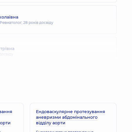
колаївна
 Ревматолог,
28 років досвіду
трівна
 досвіду
андра Олександрівна
 Лікар з функціональної діагностики; Лікар загальної
 лікар; Пульмонолог; Ревматолог,
12 років досвіду
вання
егівна
Ендоваскулярне протезування
аневризми абдомінального
 досвіду
аорти
відділу аорти