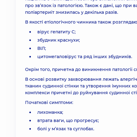
про зв’язок із патологією. Також є дані, що при
поліартериїт знизилась у декілька разів.
В якості етіологічного чинника також розглядаю
вірус гепатиту C;
збудник краснухи;
ВІЛ;
цитомегаловірус та ряд інших збудників.
Окрім того, причетна до виникнення патології с
В основі розвитку захворювання лежать алергіч
тканин судинної стінки та утворення імунних ко
комплекси причетні до руйнування судинної сті
Початкові симптоми:
лихоманка;
втрата ваги, що прогресує;
болі у м’язах та суглобах.