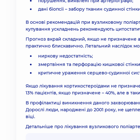
порушення, виявлені при артеріографії;
дані біопсії – забору тканин судинної сті
В основі рекомендацій при вузликовому поліарт
купування ускладнень рекомендують цитостатич
Прогноз вкрай складний, якщо не призначене а
практично блискавично. Летальний наслідок мо
ниркову недостатність;
змертвіння та перфорацію кишкової стінки
критичне ураження серцево-судинної сис
Якщо лікування кортикостероїдами не призначе
13% пацієнтів, якщо призначене – 40%, але в так
В профілактиці виникнення даного захворюванн
Дорослі люди, народжені до 2001 року, не щепле
віці.
Детальніше про лікування вузликового поліарт