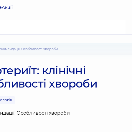
е
Акції
 рекомендації. Особливості хвороби
ериїт: клінічні
бливості хвороби
нологія