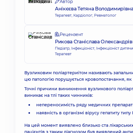
Автор
Анікєєва Тетяна Володимирівн
Терапевт; Кардіолог; Ревматолог
Рецензент
Рикова Станіслава Олександрів
Педіатр; Інфекціоніст; Інфекціоніст дитяч
Терапевт
Вузликовим поліартериїтом називають запальний
цю патологію порушується кровопостачання, як н
Точні причини виникнення вузликового поліартер
виникає на тлі таких чинників:
непереносимість ряду медичних препараті
наявність в організмі вірусу гепатиту типу 
На цей момент виявлено близько ста лікарських 
пацієнтів з таким діагнозом був виявлений анти