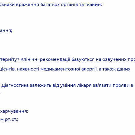
знаки враження багатьох органів та тканин:
вання;
териїту? Клінічні рекомендації базуються на озвучених пр
цієнтів, наявності медикаментозної алергії, а також даних
Діагностика залежить від уміння лікаря зв’язати прояви з
.
д харчування;
рт. ст.;