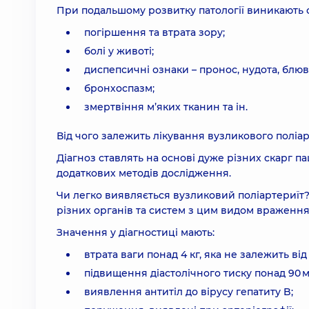
При подальшому розвитку патології виникають о
погіршення та втрата зору;
болі у животі;
диспепсичні ознаки – пронос, нудота, блю
бронхоспазм;
змертвіння м’яких тканин та ін.
Від чого залежить лікування вузликового поліар
Діагноз ставлять на основі дуже різних скарг па
додаткових методів дослідження.
Чи легко виявляється вузликовий поліартериїт? 
різних органів та систем з цим видом враження
Значення у діагностиці мають:
втрата ваги понад 4 кг, яка не залежить ві
підвищення діастолічного тиску понад 90 мм 
виявлення антитіл до вірусу гепатиту B;