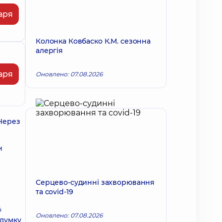
аря
Колонка Ковбаско К.М. сезонна
алергія
аря
Оновлено: 07.08.2026
 Через
н
Серцево-судинні захворювання
та covid-19
%
Оновлено: 07.08.2026
 думку