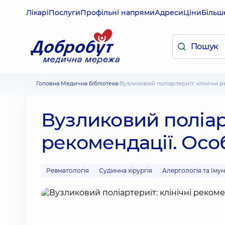
Лікарі
Послуги
Профільні напрями
Адреси
Ціни
Більш
Головна
Медична бібліотека
Вузликовий поліартериїт: клінічні
Вузликовий поліарт
рекомендації. Осо
Ревматологія
Судинна хірургія
Алергологія та Іму