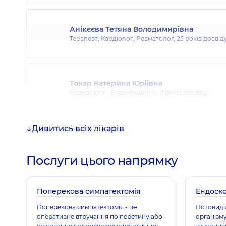
Анікєєва Тетяна Володимирівна
Терапевт; Кардіолог; Ревматолог,
25 років досвід
Токар Катерина Юріївна
Ревматолог; Ендокринолог,
7 років досвіду
Дивитись всіх лікарів
Сокровіщук Катерина Олегівна
Терапевт; Ревматолог,
5 років досвіду
Послуги цього напрямку
Поперекова симпатектомія
Кривоус Олександр Андрійович
Ендоско
Ревматолог; Кардіолог; Терапевт,
6 років досвіду
Поперекова симпатектомія - це
Потовиділ
оперативне втручання по перетину або
організм