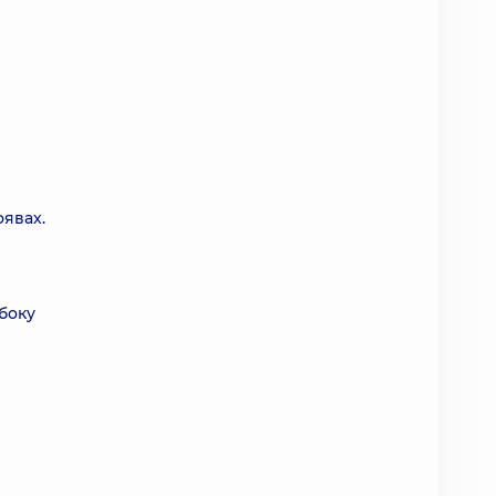
оявах.
 боку