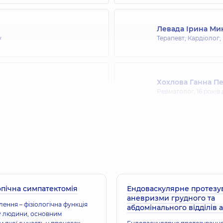
Левада Ірина Ми
у
Терапевт; Кардіолог;
Хохлова Ганна Пе
Ревматолог,
16 років
Сокуренко Олекс
Терапевт; Кардіолог;
практики - сімейний
пічна симпатектомія
Ендоваскулярне протезу
Орлова Олена Ол
аневризми грудного та
Ревматолог,
36 років
ення – фізіологічна функція
абдомінального відділів 
у людини, основним