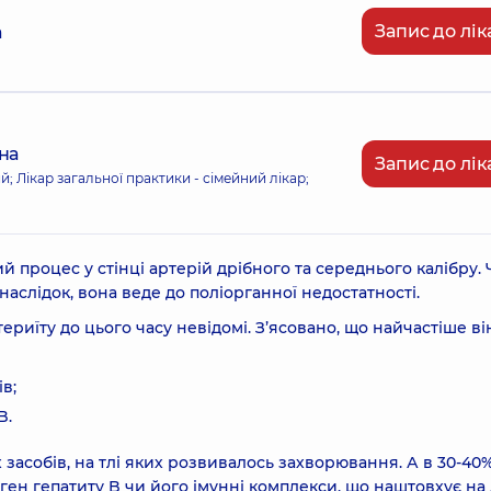
Запис до лік
а
на
Запис до лік
ий; Лікар загальної практики - сімейний лікар;
 процес у стінці артерій дрібного та середнього калібру.
аслідок, вона веде до поліорганної недостатності.
иїту до цього часу невідомі. З’ясовано, що найчастіше ві
в;
B.
засобів, на тлі яких розвивалось захворювання. А в 30-40
ген гепатиту B чи його імунні комплекси, що наштовхує на