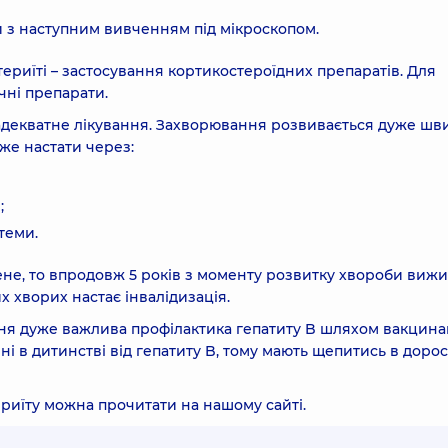
нки з наступним вивченням під мікроскопом.
ериїті – застосування кортикостероїдних препаратів. Для
ні препарати.
декватне лікування. Захворювання розвивається дуже шви
же настати через:
;
теми.
не, то впродовж 5 років з моменту розвитку хвороби виж
их хворих настає інвалідизація.
я дуже важлива профілактика гепатиту B шляхом вакцинац
ні в дитинстві від гепатиту B, тому мають щепитись в доро
ериїту можна прочитати на нашому
сайті
.