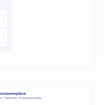
Володимирівна
г; Терапевт,
10 років досвіду