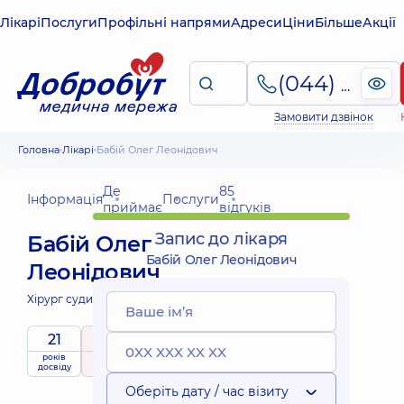
Лікарі
Послуги
Профільні напрями
Адреси
Ціни
Більше
Акції
(044) 495-2-888
Замовити дзвінок
Головна
Лікарі
Бабій Олег Леонідович
Де
85
Інформація
Послуги
приймає
відгуків
Запис до лікаря
Бабій Олег
Бабій Олег Леонідович
Леонідович
Хірург судинний;
21
5
/ 5
років
рейтинг
на підставі
досвіду
85 відгуків
Оберіть дату / час візиту