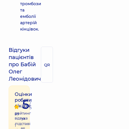
тромбози
та
емболії
артерій
кінцівок.
Відгуки
пацієнтів
про Бабій
QR
Олег
Леонідович
Оцінки
5
роботи
/
лікаря:
5
рейтинг
83
відгука
на
підставі
1
85