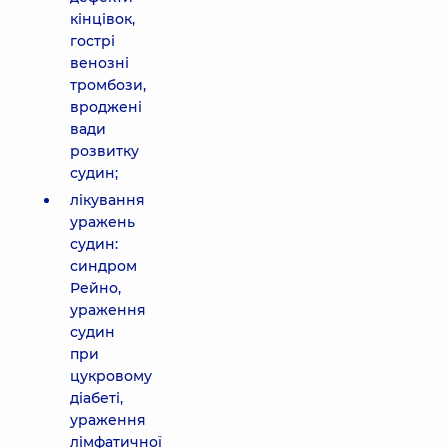
кінцівок,
гострі
венозні
тромбози,
вроджені
вади
розвитку
судин;
лікування
уражень
судин:
синдром
Рейно,
ураження
судин
при
цукровому
діабеті,
ураження
лімфатичної