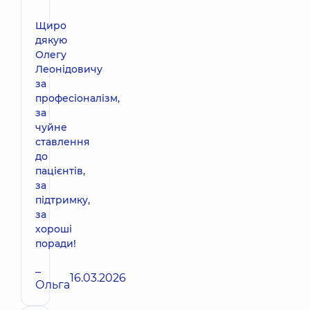
Щиро
дякую
Олегу
Леонідовичу
за
професіоналізм,
за
чуйне
ставлення
до
пацієнтів,
за
підтримку,
за
хороші
поради!
–
16.03.2026
Ольга