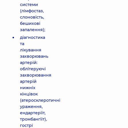
системи
(лімфостаз,
слоновість,
бешихові
запалення);
діагностика
та
лікування
захворювань
артерій:
облітеруючі
захворювання
артерій
нижніх
кінцівок
(атеросклеротичні
ураження,
ендартеріїт,
тромбангіїт),
гострі