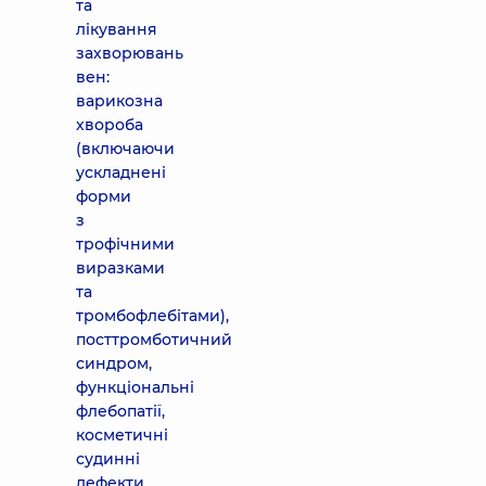
та
лікування
захворювань
вен:
варикозна
хвороба
(включаючи
ускладнені
форми
з
трофічними
виразками
та
тромбофлебітами),
посттромботичний
синдром,
функціональні
флебопатії,
косметичні
судинні
дефекти