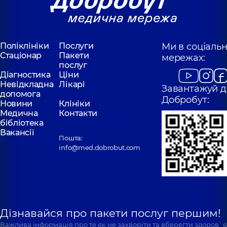
Поліклініки
Послуги
Ми в соціаль
Стаціонар
Пакети
мережах:
послуг
Діагностика
Ціни
Невідкладна
Лікарі
Завантажуй д
допомога
Добробут:
Новини
Клініки
Медична
Контакти
бібліотека
Вакансії
Пошта:
info@med.dobrobut.com
Дізнавайся про пакети послуг першим!
Важлива інформація про те як не захворіти та вберегти здоров`