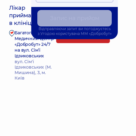
Лікар
приймає
Найближчий час прийому: 10.08.2026 20:00
Запис на прийом
в клініці
Відправляючи запит ви погоджуєтесь
Багатопрофільний
з
Угодою користувача
ММ «Добробут»
Запис до лікаря
Медичний Центр
«Добробут» 24/7
на вул. Сім’ї
Ідзиковських
вул. Сім'ї
Ідзиковських (М.
Мишина), 3, м.
Київ