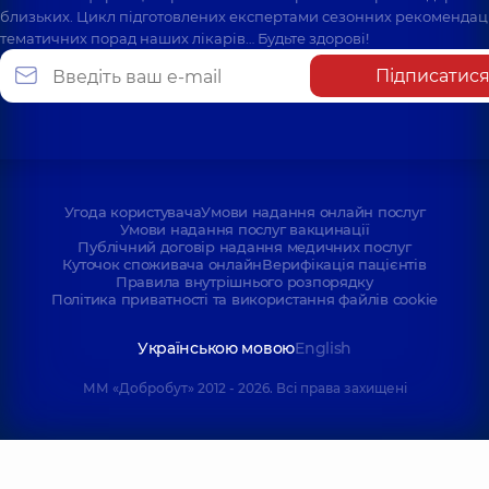
близьких. Цикл підготовлених експертами сезонних рекомендаці
тематичних порад наших лікарів… Будьте здорові!
Підписатис
Угода користувача
Умови надання онлайн послуг
Умови надання послуг вакцинації
Публічний договір надання медичних послуг
Куточок споживача онлайн
Верифікація пацієнтів
Правила внутрішнього розпорядку
Політика приватності та використання файлів cookie
Українською мовою
English
ММ «Добробут» 2012 - 2026. Всі права захищені