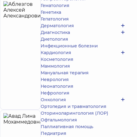
Гематология
Аблезгов
4
Генетика
Алексей
лет опыта
Гепатология
Александрович
Дерматология
5
278
Диагностика
отзывов
Диетология
Массажист;
Инфекционные болезни
Реабилитолог
Кардиология
Медицинский
Косметология
Центр
Маммология
«Добробут»
Мануальная терапия
для всей
Неврология
семьи на
Неонатология
Святошино
Запись к
ул.
Нефрология
Святошинская,
специалисту
Онкология
3-Б, г. Киев
Ортопедия и травматология
Оториноларингология (ЛОР)
Авад
Офтальмология
24
Паллиативная помощь
Лина
лет опыта
Эксперт
Педиатрия
Мохаммедовна