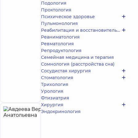
Подология
4.9
624
/ 5
отзыва
Проктология
Психическое здоровье
Акушер-
гинеколог;
Пульмонология
Врач
Реабилитация и восстановительное лечение
ультразвуковой
Реаниматология
диагностики
Ревматология
Репродуктология
Медицинский
Семейная медицина и терапия
Центр
«Добробут»
Сомнология (расстройства сна)
для всей
Сосудистая хирургия
семьи на
Стоматология
Святошино
Трихология
ул.
Святошинская,
Запись к врачу
Урология
3-Б, г. Киев
Фтизиатрия
Хирургия
Эндокринология
Авдеева
21
Вера
лет опыта
Анатольевна
4.9
400