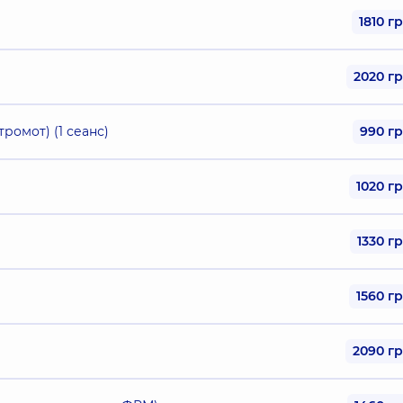
1810 г
2020 г
ромот) (1 сеанс)
990 г
1020 г
1330 г
1560 г
2090 г