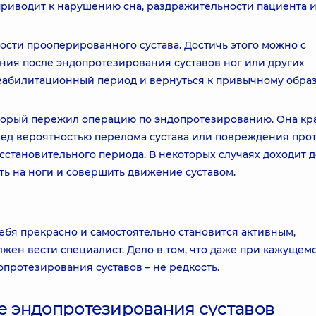
 приводит к нарушению сна, раздражительности пациента 
сти прооперированного сустава. Достичь этого можно с
ия после эндопротезирования суставов ног или других
реабилитационный период и вернуться к привычному обра
оторый пережил операцию по эндопротезированию. Она кр
ред вероятностью перелома сустава или повреждения про
тановительного периода. В некоторых случаях доходит до
ть на ноги и совершить движение суставом.
ебя прекрасно и самостоятельно становится активным,
жен вести специалист. Дело в том, что даже при кажущем
протезирования суставов – не редкость.
 эндопротезирования суставов