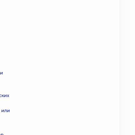
ри
ских
ь или
р,