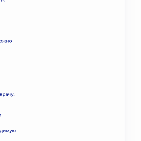
можно
врачу.
о
ходимую