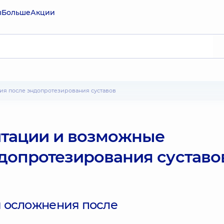
ы
Больше
Акции
ия после эндопротезирования суставов
итации и возможные
допротезирования суставо
 осложнения после