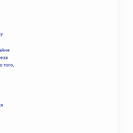
и
зу
айне
теза
 того,
ся