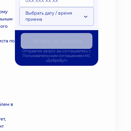
тому
Выбрать дату / время
ельным
приема
ного
Запись на прийом
ста по
Отправляя запрос вы соглашаетесь с
Пользовательским соглашением
МС
«Добробут»
блем в
ет,
ит