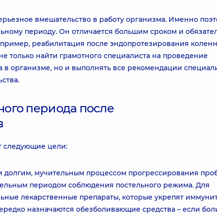
ерьезное вмешательство в работу организма. Именно поэ
ьному периоду. Он отличается большим сроком и обязат
апример, реабилитация после эндопротезирования колен
о не только найти грамотного специалиста на проведение
 в организме, но и выполнять все рекомендации специали
ства.
ого периода после
в
т следующие цели:
и долгим, мучительным процессом прогрессирования про
ительным периодом соблюдения постельного режима. Для
ные лекарственные препараты, которые укрепят иммунит
ередко назначаются обезболивающие средства – если бол