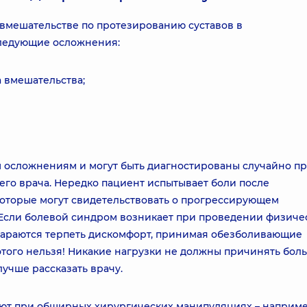
вмешательстве по протезированию суставов в
следующие осложнения:
 вмешательства;
 осложнениям и могут быть диагностированы случайно п
го врача. Нередко пациент испытывает боли после
которые могут свидетельствовать о прогрессирующем
Если болевой синдром возникает при проведении физиче
стараются терпеть дискомфорт, принимая обезболивающие
этого нельзя! Никакие нагрузки не должны причинять бол
учше рассказать врачу.
ают при обширных хирургических манипуляциях – наприме