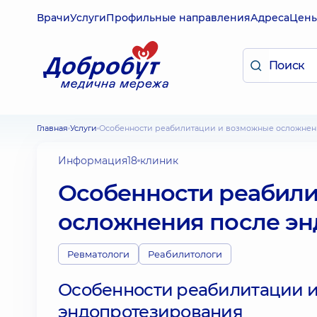
Врачи
Услуги
Профильные направления
Адреса
Цен
Главная
Услуги
Особенности реабилитации и возможные осложнен
Информация
18 клиник
Особенности реабил
осложнения после эн
Ревматологи
Реабилитологи
Особенности реабилитации и
эндопротезирования