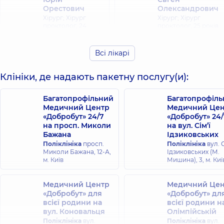
Орестович
Олександрович
Хірург; Хірург
Хірург; Хірург
проктолог,
24
проктолог,
25 років
років досвіду
досвіду
Всі лікарі
Дегтяренко
Єлізаров Вадим
Олексій
Валентинович
Клініки, де надають пакетну послугу(и):
Петрович
Хірург; Хірург
Хірург; Хірург
проктолог,
31 років
проктолог,
25 років
досвіду
Багатопрофільний
Багатопрофіл
досвіду
Медичний Центр
Медичний Цен
«Добробут» 24/7
«Добробут» 24/
на просп. Миколи
на вул. Сім’ї
Котляров
Калина Роман
Бажана
Ідзиковських
Олексій
Анатолійович
Поліклініка
просп.
Ігорович
Поліклініка
вул. С
Хірург; Хірург
Миколи Бажана, 12-А,
Ідзиковських (М.
проктолог,
22 років
Хірург,
15 років
м. Київ
Мишина), 3, м. Киї
досвіду
досвіду
Медичний Центр
Медичний Цен
Коцар Олексій
Ліссов Олексій
«Добробут» для
«Добробут» дл
Юрійович
Ігорович
всієї родини на
всієї родини н
Хірург; Хірург
Хірург; Хірург
вул. Коновальця
Олімпійській
проктолог,
40
проктолог,
34 років
років досвіду
Поліклініка
вул.
досвіду
Поліклініка
вул.