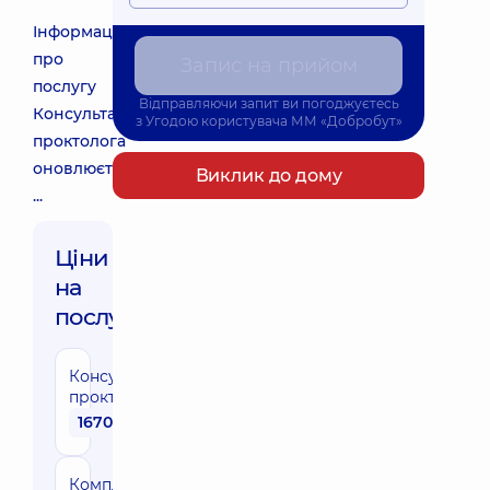
Інформація
про
Запис на прийом
послугу
Відправляючи запит ви погоджуєтесь
Консультація
з
Угодою користувача
ММ «Добробут»
проктолога
оновлюється
Виклик до дому
...
Ціни
на
послуги:
Консультація
проктолога
1670 грн
Комплексна