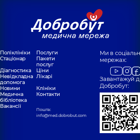
Дмитро
Анатолійович
Володимирович
Хірург; Хірург
Хірург проктолог,
11
проктолог,
8 років
років досвіду
досвіду
Михальнюк
Афонічкін
Богдан
Антон
Вікторович
Олексійович
Поліклініки
Послуги
Ми в соціаль
Хірург;
Хірург; Хірург
Ендоскопіст;
Стаціонар
Пакети
мережах:
проктолог,
5 років
Хірург проктолог,
5
послуг
досвіду
років досвіду
Діагностика
Ціни
Невідкладна
Лікарі
Завантажуй д
допомога
Кравченко
Добробут:
Федорчук
Новини
Клініки
Маргарита
Антон
Медична
Контакти
Юріївна
Хірург; Хірург
бібліотека
Хірург; Хірург
проктолог,
11 років
проктолог,
5 років
Вакансії
досвіду
Пошта:
досвіду
info@med.dobrobut.com
Житнік Дмитро
Юрійович
Хірург; Хірург