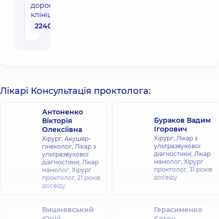
дорослих в
клініці
2240 грн
Лікарі Консультація проктолога:
Антоненко
Бураков Вадим
Вікторія
Ігорович
Олексіївна
Хірург; Лікар з
Хірург; Акушер-
ультразвукової
гінеколог; Лікар з
діагностики; Лікар
ультразвукової
мамолог; Хірург
діагностики; Лікар
проктолог,
31 років
мамолог; Хірург
досвіду
проктолог,
21 років
досвіду
Вишневський
Герасименко
Юрій
Євген