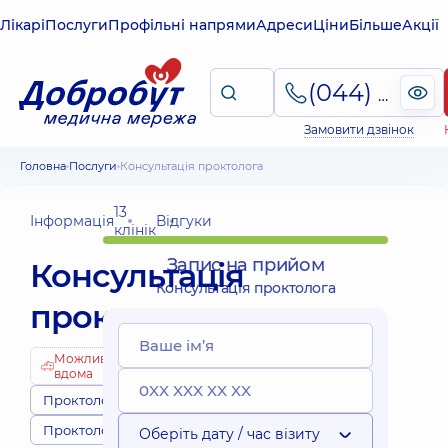
Лікарі
Послуги
Профільні напрями
Адреси
Ціни
Більше
Акції
(044) 495-2-888
Замовити дзвінок
Головна
Послуги
Консультація проктолога
13
Інформація
Відгуки
клінік
Запис на прийом
Консультація
Консультація проктолога
проктолога
Можливо
вдома
Проктологи
Проктологія
Оберіть дату / час візиту