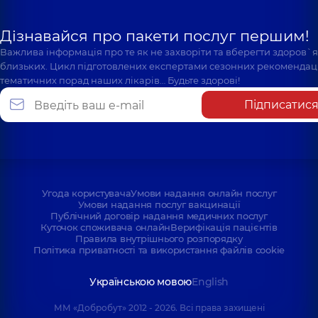
проктолог,
6 років
досвіду
Дізнавайся про пакети послуг першим!
Важлива інформація про те як не захворіти та вберегти здоров`
близьких. Цикл підготовлених експертами сезонних рекомендаці
тематичних порад наших лікарів… Будьте здорові!
Підписатис
Угода користувача
Умови надання онлайн послуг
Умови надання послуг вакцинації
Публічний договір надання медичних послуг
Куточок споживача онлайн
Верифікація пацієнтів
Правила внутрішнього розпорядку
Політика приватності та використання файлів cookie
Українською мовою
English
ММ «Добробут» 2012 - 2026. Всі права захищені