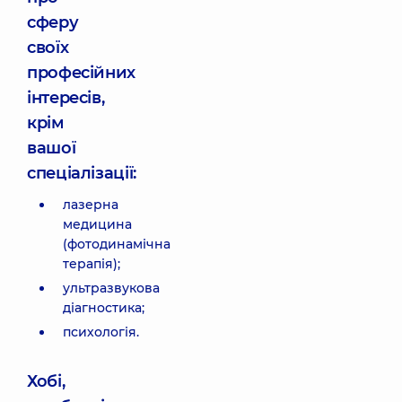
сферу
своїх
професійних
інтересів,
крім
вашої
спеціалізації:
лазерна
медицина
(фотодинамічна
терапія);
ультразвукова
діагностика;
психологія.
Хобі,