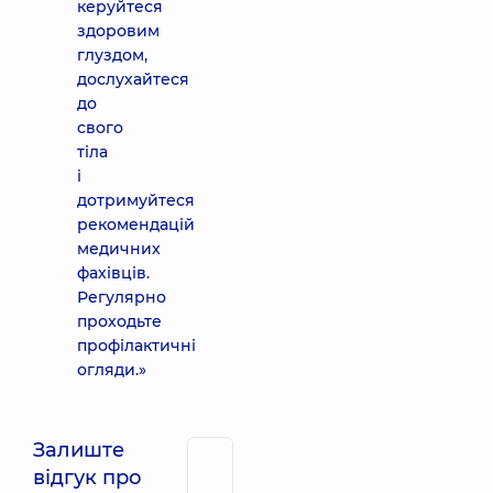
керуйтеся
здоровим
глуздом,
дослухайтеся
до
свого
тіла
і
дотримуйтеся
рекомендацій
медичних
фахівців.
Регулярно
проходьте
профілактичні
огляди.»
Залиште
відгук про