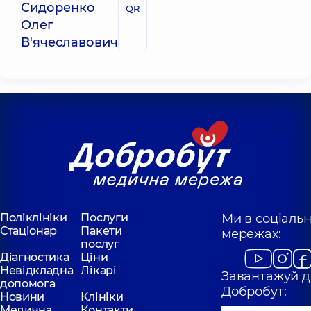
Сидоренко
QR
Олег
В'ячеславович
Поліклініки
Послуги
Ми в соціаль
Стаціонар
Пакети
мережах:
послуг
Діагностика
Ціни
Невідкладна
Лікарі
Завантажуй д
допомога
Добробут:
Новини
Клініки
Медична
Контакти