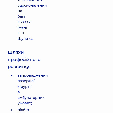
удосконалення
на
базі
НУОЗУ
імені
П.Л.
Шупика.
Шляхи
професійного
розвитку:
запровадження
лазерної
хірургії
в
амбулаторних
умовах;
підбір