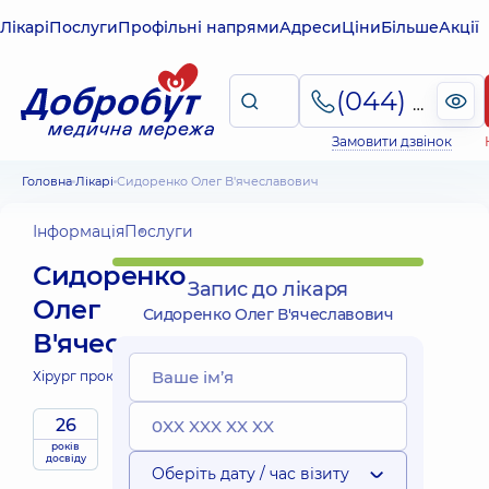
Лікарі
Послуги
Профільні напрями
Адреси
Ціни
Більше
Акції
(044) 495-2-888
Замовити дзвінок
Головна
Лікарі
Сидоренко Олег В'ячеславович
Інформація
Послуги
Сидоренко
Запис до лікаря
Олег
Сидоренко Олег В'ячеславович
В'ячеславович
Хірург проктолог;
Хірург;
26
років
досвіду
Оберіть дату / час візиту