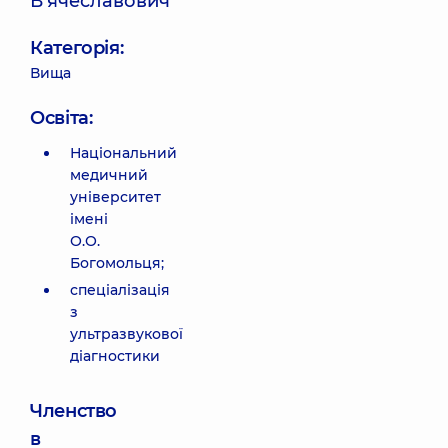
В'ячеславович
Категорія:
Вища
Освіта:
Національний
медичний
університет
імені
О.О.
Богомольця;
спеціалізація
з
ультразвукової
діагностики
Членство
в