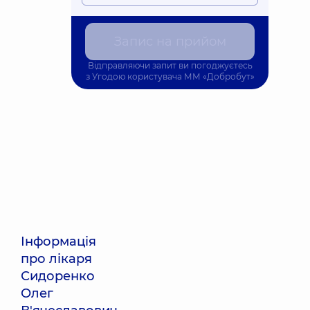
Запис на прийом
Відправляючи запит ви погоджуєтесь
з
Угодою користувача
ММ «Добробут»
Інформація
про лікаря
Сидоренко
Олег