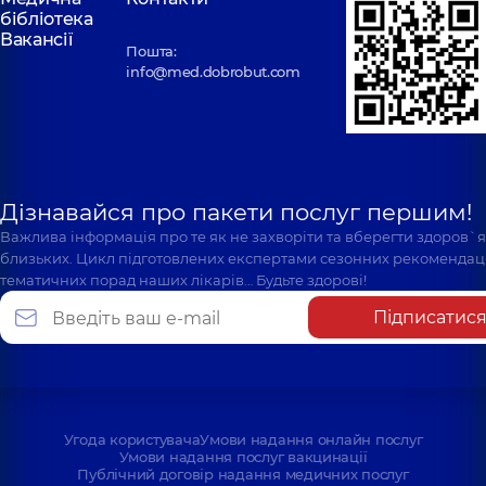
бібліотека
Вакансії
Пошта:
info@med.dobrobut.com
Дізнавайся про пакети послуг першим!
Важлива інформація про те як не захворіти та вберегти здоров`
близьких. Цикл підготовлених експертами сезонних рекомендаці
тематичних порад наших лікарів… Будьте здорові!
Підписатис
Угода користувача
Умови надання онлайн послуг
Умови надання послуг вакцинації
Публічний договір надання медичних послуг