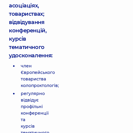
асоціаціях,
товариствах;
відвідування
конференцій,
курсів
тематичного
удосконалення:
член
Європейського
товариства
колопроктологів;
регулярно
відвідує
профільні
конференції
та
курсів
тематичного