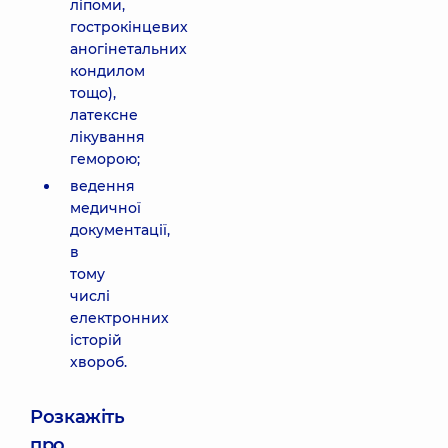
ліпоми,
гострокінцевих
аногінетальних
кондилом
тощо),
латексне
лікування
геморою;
ведення
медичної
документації,
в
тому
числі
електронних
історій
хвороб.
Розкажіть
про