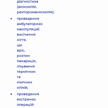
діагностика
(аноскопія,
ректороманоскопія);
проведення
амбулаторних
маніпуляцій:
висічення
нігтя,
що
вріс,
розтин
панариція,
лікування
термічних
та
хімічних
опіків;
проведення
екстрених
операцій: