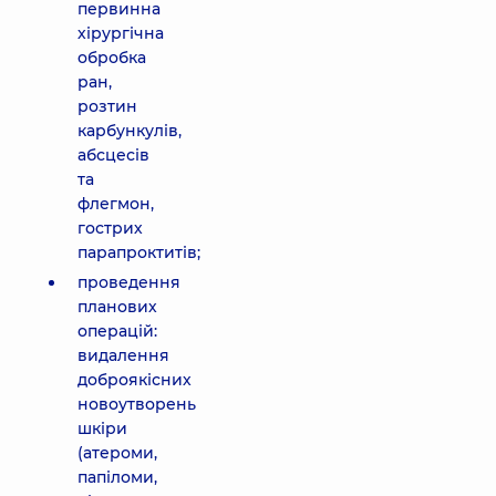
первинна
хірургічна
обробка
ран,
розтин
карбункулів,
абсцесів
та
флегмон,
гострих
парапроктитів;
проведення
планових
операцій:
видалення
доброякісних
новоутворень
шкіри
(атероми,
папіломи,