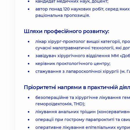
кандидат медичних наук, доцент;
автор понад 120 наукових робіт, серед яких
раціональна пропозиція.
Шляхи професійного розвитку:
лікар хірург-проктолог вищої категорії, 
сучасні малотравматичні технології, які д
завідувач хірургічного відділення ММ «Доб
керівник проктологічного центру;
стажування з лапароскопічної хірургії (м. 
Пріоритетні напрями в практичній діял
безопераційне та хірургічне лікування гем
гемороїдектомія, THD);
лікування анальних тріщин (консервативне 
операції при гострому парапроктиті та свища
оперативне лікування епітеліальних купри