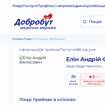
Лікарі
Послуги
Профільні напрями
Адреси
Ціни
Більш
Головна
Лікарі
Елін Андрій Феліксович
Інформація
Де приймає
Послуги
688 відгуків
Елін Андрій 
Хірург;
Хірург проктолог;
39
5
/ 5
років
рейтинг
на підставі
досвіду
688 відгуків
Лікар приймає в клініках: