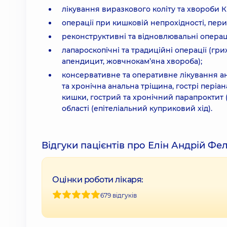
лікування виразкового коліту та хвороби К
операції при кишковій непрохідності, перит
реконструктивні та відновлювальні операц
лапароскопічні та традиційні операції (гри
апендицит, жовчнокам’яна хвороба);
консервативне та оперативне лікування а
та хронічна анальна тріщина, гострі періа
кишки, гострий та хронічний парапроктит 
області (епітеліальний куприковий хід).
Відгуки пацієнтів про Елін Андрій Фе
Оцінки роботи лікаря:
679 відгуків