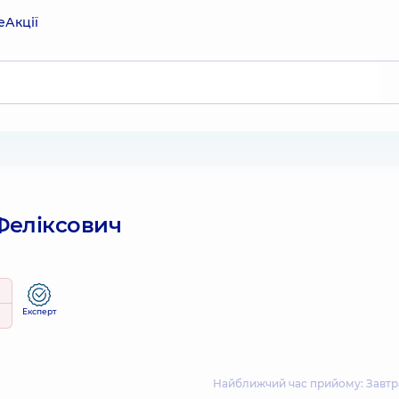
е
Акції
Феліксович
Експерт
Найближчий час прийому: Завтра