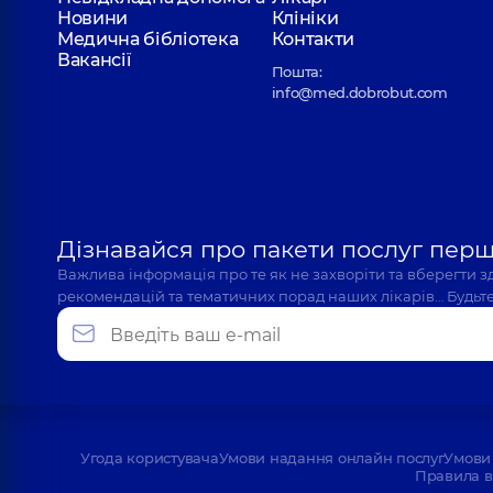
Новини
Клініки
Медична бібліотека
Контакти
Вакансії
Пошта:
info@med.dobrobut.com
Дізнавайся про пакети послуг пер
Важлива інформація про те як не захворіти та вберегти 
рекомендацій та тематичних порад наших лікарів… Будьте
Угода користувача
Умови надання онлайн послуг
Умови 
Правила в