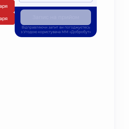
каря
Запис на прийом
каря
Відправляючи запит ви погоджуєтесь
з
Угодою користувача
ММ «Добробут»