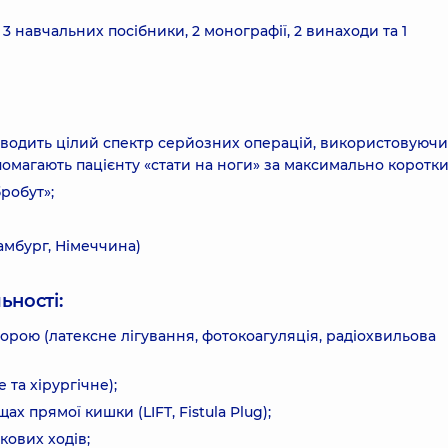
 3 навчальних посібники, 2 монографії, 2 винаходи та 1
проводить цілий спектр серйозних операцій, використовуючи
опомагають пацієнту «стати на ноги» за максимально коротки
робут»;
Гамбург, Німеччина)
ьності:
орою (латексне лігування, фотокоагуляція, радіохвильова
та хірургічне);
х прямої кишки (LIFT, Fistula Plug);
кових ходів;