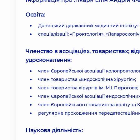
Інформація про лікаря Елін Андрій Ф
Освіта:
Донецький державний медичний інститут ім
спеціалізації: «Проктологія», «Лапароскопіч
Членство в асоціаціях, товариствах; в
удосконалення:
член Європейської асоціації колопроктолог
член товариства «Ендоскопічна хірургія»;
член товариства хірургів ім. М.І. Пирогова;
член Європейської асоціації ендоскопічних
член Європейського товариства коліту та 
регулярне проходження передатестаційних к
Наукова діяльність: