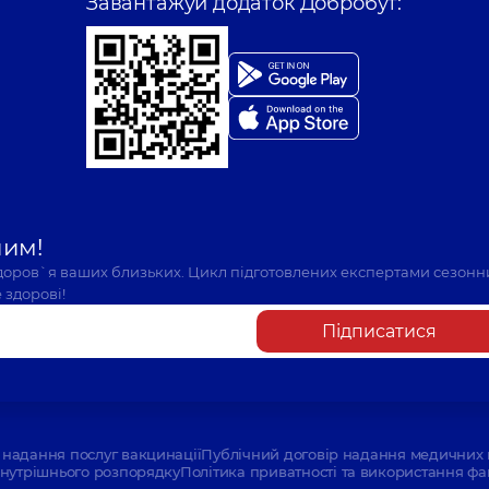
Завантажуй додаток Добробут:
шим!
здоров`я ваших близьких. Цикл підготовлених експертами сезонн
 здорові!
Підписатися
надання послуг вакцинації
Публічний договір надання медичних 
нутрішнього розпорядку
Політика приватності та використання фа