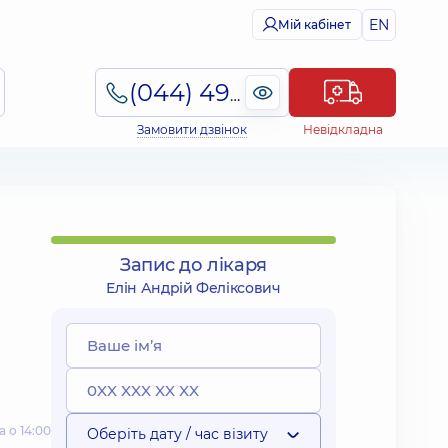
EN
Мій кабінет
(044) 495-2-888
Замовити дзвінок
Невідкладна
Запис до лікаря
Елін Андрій Феліксович
 о 14:00
Оберіть дату / час візиту