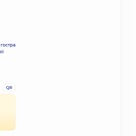
 гостра
ої
QR