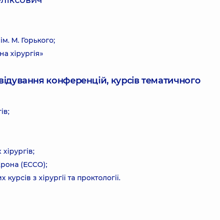
еліксович
. М. Горького;
на хірургія»
ідвідування конференцій, курсів тематичного
ів;
 хірургів;
Крона (ЕССО);
урсів з хірургії та проктології.