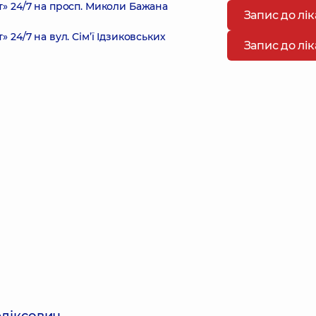
 24/7 на просп. Миколи Бажана
Запис до лі
4/7 на вул. Сім’ї Ідзиковських
Запис до лі