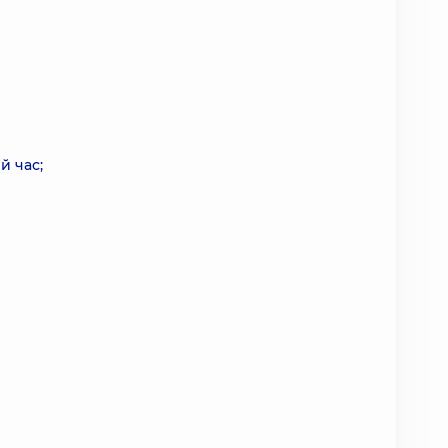
й час;