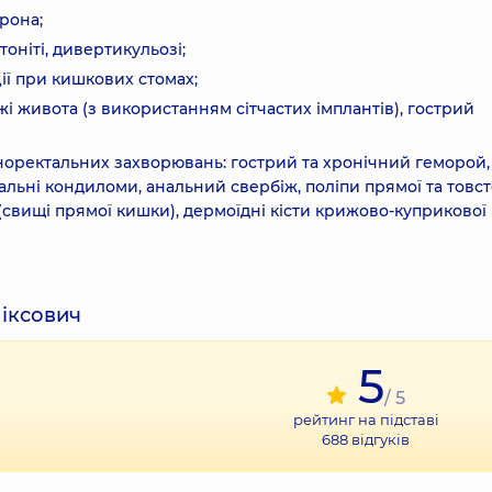
рона;
оніті, дивертикульозі;
ії при кишкових стомах;
жі живота (з використанням сітчастих імплантів), гострий
норектальних захворювань: гострий та хронічний геморой,
нальні кондиломи, анальний свербіж, поліпи прямої та товст
(свищі прямої кишки), дермоїдні кісти крижово-куприкової
ліксович
5
/ 5
рейтинг на підставі
688
відгуків