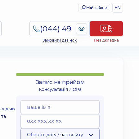
EN
Мій кабінет
(044) 495-2-888
Замовити дзвінок
Невідкладна
Запис на прийом
Консультація ЛОРа
слідків
 та
Оберіть дату / час візиту