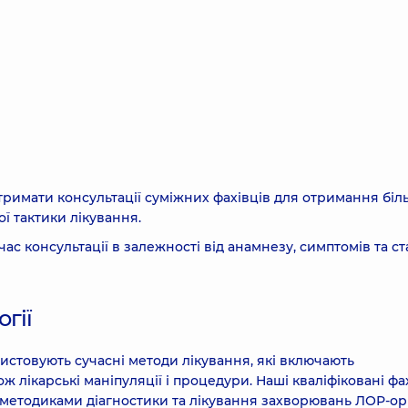
отримати консультації суміжних фахівців для отримання біл
ї тактики лікування.
час консультації в залежності від анамнезу, симптомів та ст
гії
истовують сучасні методи лікування, які включають
 лікарські маніпуляції і процедури. Наші кваліфіковані фа
методиками діагностики та лікування захворювань ЛОР-орг