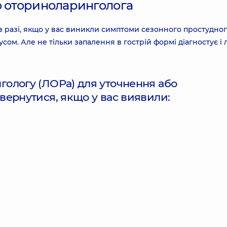
о оториноларинголога
в разі, якщо у вас виникли симптоми сезонного простудног
ом. Але не тільки запалення в гострій формі діагностує і л
гологу (ЛОРа) для уточнення або
звернутися, якщо у вас виявили: