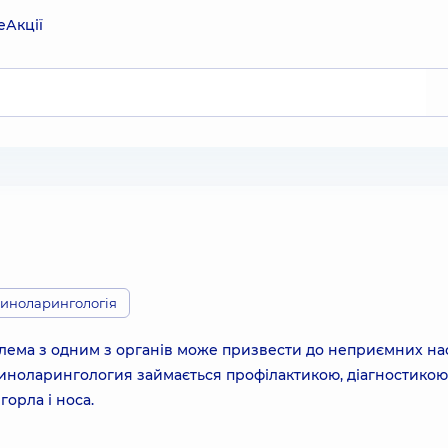
е
Акції
иноларингологія
роблема з одним з органів може призвести до неприємних на
ориноларингология займається профілактикою, діагностикою
горла і носа.