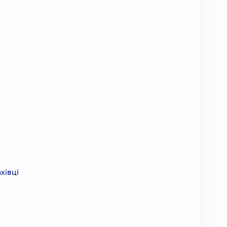
хівці