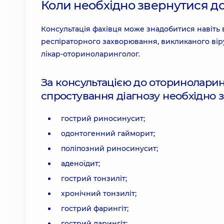
Коли необхідно звернутися д
Консультація фахівця може знадобитися навіть 
респіраторного захворювання, викликаного вірус
лікар-оториноларинголог.
За консультацією до оториноларин
спростування діагнозу необхідно 
гострий риносинусит;
одонтогенний гайморит;
поліпозний риносинусит;
аденоїдит;
гострий тонзиліт;
хронічний тонзиліт;
гострий фарингіт;
гострий ларингіт;