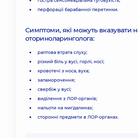
гостра сенсоневральна туговухість;
перфорації барабанної перетинки.
Симптоми, які можуть вказувати на
оториноларинголога:
раптова втрата слуху;
різкий біль у вусі, горлі, носі;
кровотечі з носа, вуха;
запаморочення;
свербіж у вусі;
виділення з ЛОР-органів;
нальоти на мигдалинах;
сторонні предмети в ЛОР-органах.