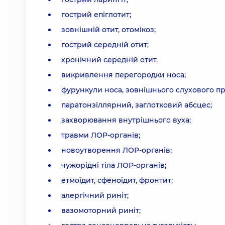
гострий епіглотит;
зовнішній отит, отомікоз;
гострий середній отит;
хронічний середній отит.
викривлення перегородки носа;
фурункули носа, зовнішнього слухового пр
паратонзіллярний, заглотковий абсцес;
захворювання внутрішнього вуха;
травми ЛОР-органів;
новоутворення ЛОР-органів;
чужорідні тіла ЛОР-органів;
етмоїдит, сфеноїдит, фронтит;
алергічний риніт;
вазомоторний риніт;