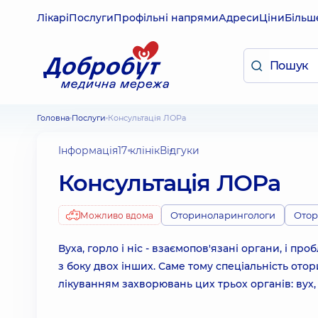
Лікарі
Послуги
Профільні напрями
Адреси
Ціни
Більш
Головна
Послуги
Консультація ЛОРа
Інформація
17 клінік
Відгуки
Консультація ЛОРа
Оториноларингологи
Отор
Можливо вдома
Вуха, горло і ніс - взаємопов'язані органи, і п
з боку двох інших. Саме тому спеціальність от
лікуванням захворювань цих трьох органів: вух, 