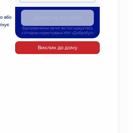
о або
Запис на прийом
ікує
Відправляючи запит ви погоджуєтесь
з
Угодою користувача
ММ «Добробут»
Виклик до дому