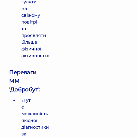
гуляти
на
свіжому
повітрі
та
проявляти
більше
фізичної
активності.»
Переваги
ММ
'Добробут':
«Тут
є
можливість
якісної
діагностики
за