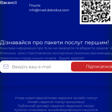
Вакансії
Пошта:
info@med.dobrobut.com
Дізнавайся про пакети послуг першим!
Важлива інформація про те як не захворіти та вберегти здоров`
близьких. Цикл підготовлених експертами сезонних рекомендаці
тематичних порад наших лікарів… Будьте здорові!
Підписатис
Угода користувача
Умови надання онлайн послуг
Умови надання послуг вакцинації
Публічний договір надання медичних послуг
Куточок споживача онлайн
Верифікація пацієнтів