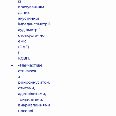
із
врахуванням
даних
акустичної
імпедансометрії,
аудіометрії,
отоакустичної
емісії
(ОАЕ)
і
КСВП.
«Найчастіше
стикаюся
з
риносинуситом,
отитами,
аденоїдитами,
тонзилітами,
викривленнями
носової