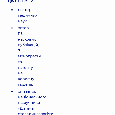
діяльність:
доктор
медичних
наук;
автор
115
наукових
публікацій,
7
монографій
та
патенту
на
корисну
модель;
співавтор
національного
підручника
«Дитяча
отоларингологія»;