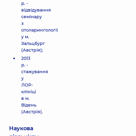
р. -
відвідування
семінару
з
отоларингології
у м.
Зальцбург
(Австрія);
2013
р. -
стажування
у
ЛОР-
клініці
в м.
Відень
(Австрія).
Наукова