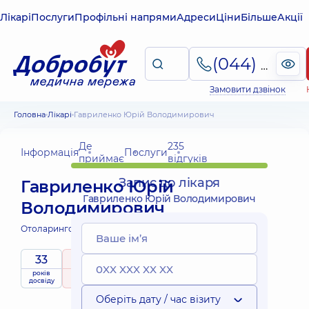
Лікарі
Послуги
Профільні напрями
Адреси
Ціни
Більше
Акції
(044) 495-2-888
Замовити дзвінок
Головна
Лікарі
Гавриленко Юрій Володимирович
Де
235
Інформація
Послуги
приймає
відгуків
Запис до лікаря
Гавриленко Юрій
Гавриленко Юрій Володимирович
Володимирович
Отоларинголог дитячий;
Отоларинголог;
33
4.9
/ 5
років
рейтинг
на підставі
Експерт
приймає
досвіду
235 відгуків
дітей
Оберіть дату / час візиту