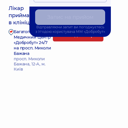
Лікар
приймає
Запис на прийом
Найближчий час прийому: 11.08.2026 15:30
в клініці
Відправляючи запит ви погоджуєтесь
Багатопрофільний
з
Угодою користувача
ММ «Добробут»
Запис до лікаря
Медичний Центр
«Добробут» 24/7
на просп. Миколи
Бажана
просп. Миколи
Бажана, 12-А, м.
Київ