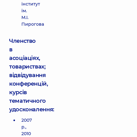
інститут
ім.
М.І.
Пирогова
Членство
в
асоціаціях,
товариствах;
відвідування
конференцій,
курсів
тематичного
удосконалення:
2007
р.,
2010