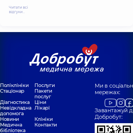
Читати всі
відгуки…
Поліклініки
Послуги
Ми в соціаль
Стаціонар
Пакети
мережах:
послуг
Діагностика
Ціни
Невідкладна
Лікарі
Завантажуй д
допомога
Добробут:
Новини
Клініки
Медична
Контакти
бібліотека