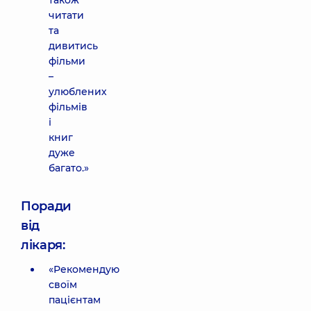
також
читати
та
дивитись
фільми
–
улюблених
фільмів
і
книг
дуже
багато.»
Поради
від
лікаря:
«Рекомендую
своїм
пацієнтам