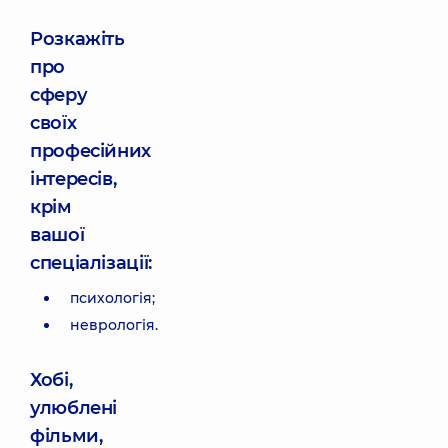
Розкажіть
про
сферу
своїх
професійних
інтересів,
крім
вашої
спеціалізації:
психологія;
неврологія.
Хобі,
улюблені
фільми,