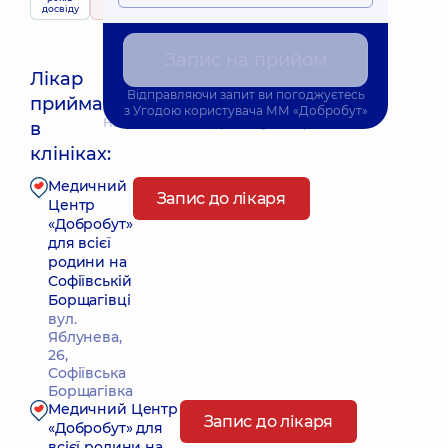
приймає
досвіду
104 відгука
дітей
Запис на прийом
Лікар
Відправляючи запит ви погоджуєтесь
приймає
з
Угодою користувача
ММ «Добробут»
Найближчий час прийому: Завтра о 08:00
в
клініках:
Медичний
Запис до лікаря
Центр
«Добробут»
для всієї
родини на
Софіївській
Борщагівці
вул.
Яблунева,
26,
Софіївська
Борщагівка
Медичний Центр
Запис до лікаря
«Добробут» для
всієї родини на