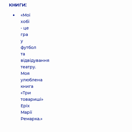
книги:
«Мої
хобі
- це
гра
у
футбол
та
відвідування
театру.
Моя
улюблена
книга
«Три
товариші»
Еріх
Марії
Ремарка.»