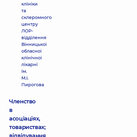
клініки
та
склеромного
центру
ЛОР-
відділення
Вінницької
обласної
клінічної
лікарні
ім.
М.І.
Пирогова
Членство
в
асоціаціях,
товариствах;
відвідування