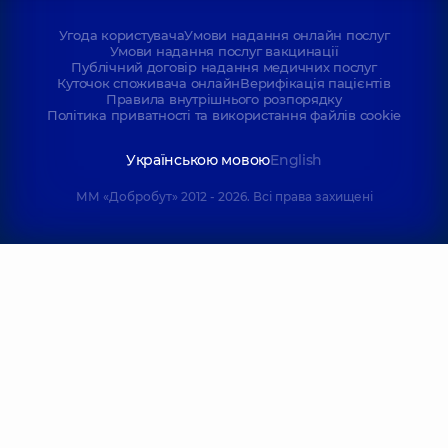
Угода користувача
Умови надання онлайн послуг
Умови надання послуг вакцинації
Публічний договір надання медичних послуг
Куточок споживача онлайн
Верифікація пацієнтів
Правила внутрішнього розпорядку
Політика приватності та використання файлів cookie
Українською мовою
English
ММ «Добробут» 2012 - 2026. Всі права захищені