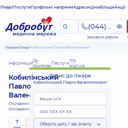
Лікарі
Послуги
Профільні напрями
Адреси
Ціни
Більше
Акції
(044) 495-2-888
Замовити дзвінок
Головна
Лікарі
Кобилінський Павло Валентинович
Де
104
Інформація
Послуги
приймає
відгука
Запис до лікаря
Кобилінський
Кобилінський Павло Валентинович
Павло
Валентинович
Отоларинголог;
Отоларинголог дитячий;
7
4.9
/ 5
Оберіть дату / час візиту
років
рейтинг
на підставі