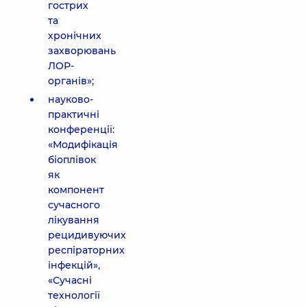
гострих
та
хронічних
захворювань
ЛОР-
органів»;
науково-
практичні
конференції:
«Модифікація
біоплівок
як
компонент
сучасного
лікування
рецидивуючих
респіраторних
інфекцій»,
«Сучасні
технології