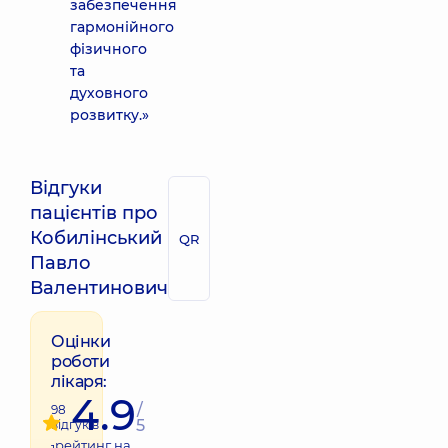
забезпечення
гармонійного
фізичного
та
духовного
розвитку.»
Відгуки
пацієнтів про
Кобилінський
QR
Павло
Валентинович
Оцінки
роботи
лікаря:
4.9
/
98
5
відгуків
рейтинг на