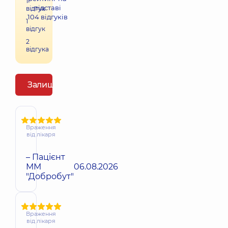
1
підставі
відгук
104
відгуків
1
відгук
2
відгука
Залишити відгук
Враження
від лікаря
– Пацієнт
ММ
06.08.2026
"Добробут"
Враження
від лікаря