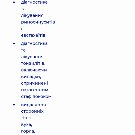
діагностика
та
лікування
риносинуситів
і
євстахеїтів;
діагностика
та
лікування
тонзилітів,
включаючи
випадки,
спричинені
патогенним
стафілококом;
видалення
сторонніх
тіл з
вуха,
горла,