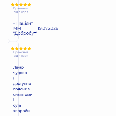
Враження
від лікаря
– Пацієнт
ММ
19.07.2026
"Добробут"
Враження
від лікаря
Лікар
чудово
і
доступно
пояснив
симптоми
і
суть
хвороби