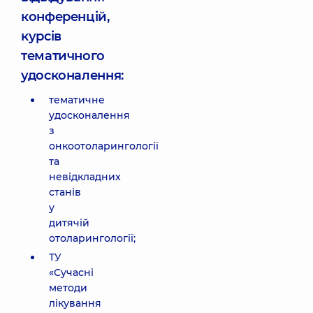
конференцій,
курсів
тематичного
удосконалення:
тематичне
удосконалення
з
онкоотоларингології
та
невідкладних
станів
у
дитячій
отоларингології;
ТУ
«Сучасні
методи
лікування