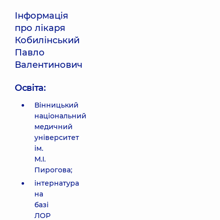
Інформація
про лікаря
Кобилінський
Павло
Валентинович
Освіта:
Вінницький
національний
медичний
університет
ім.
М.І.
Пирогова;
інтернатура
на
базі
ЛОР