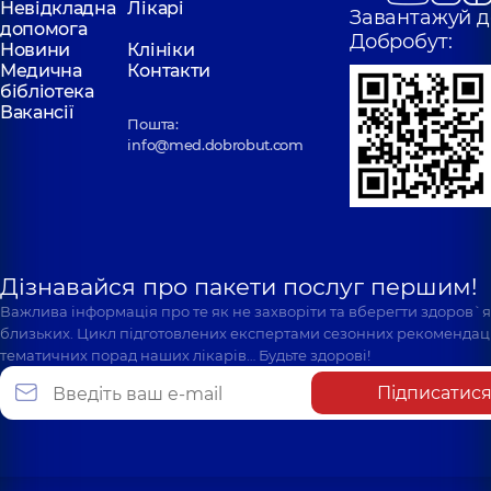
Невідкладна
Лікарі
Завантажуй д
допомога
Добробут:
Новини
Клініки
Медична
Контакти
бібліотека
Вакансії
Пошта:
info@med.dobrobut.com
Дізнавайся про пакети послуг першим!
Важлива інформація про те як не захворіти та вберегти здоров`
близьких. Цикл підготовлених експертами сезонних рекомендаці
тематичних порад наших лікарів… Будьте здорові!
Підписатис