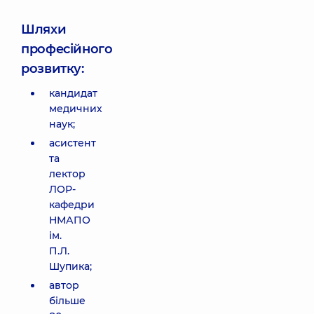
Шляхи
професійного
розвитку:
кандидат
медичних
наук;
асистент
та
лектор
ЛОР-
кафедри
НМАПО
ім.
П.Л.
Шупика;
автор
більше