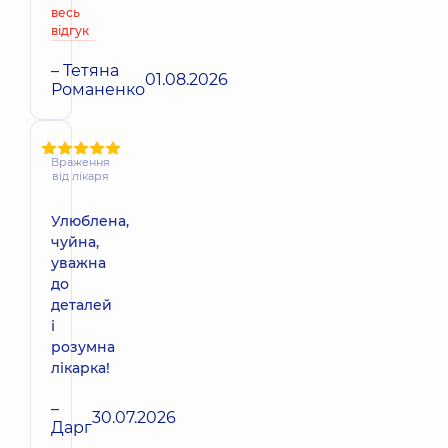
весь
відгук
– Тетяна
01.08.2026
Романенко
Враження
від лікаря
Улюблена,
чуйна,
уважна
до
деталей
і
розумна
лікарка!
–
30.07.2026
Дарг