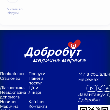
Читати всі
відгуки…
Поліклініки
Послуги
Ми в соціаль
Стаціонар
Пакети
мережах:
послуг
Діагностика
Ціни
Невідкладна
Лікарі
Завантажуй д
допомога
Добробут:
Новини
Клініки
Медична
Контакти