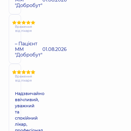
"Добробут"
Враження
від лікаря
– Пацієнт
ММ
01.08.2026
"Добробут"
Враження
від лікаря
Надзвичайно
ввічливий,
уважний
та
спокійний
лікар,
професіонал