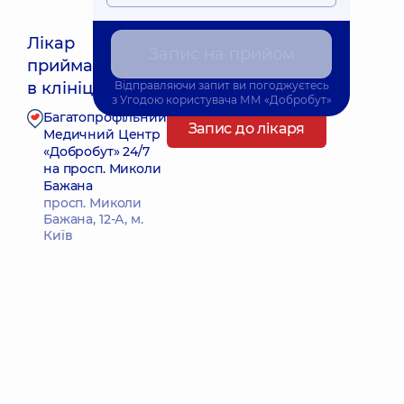
Лікар
Запис на прийом
приймає
Найближчий час прийому: Сьогодні о 08:30
в клініці
Відправляючи запит ви погоджуєтесь
з
Угодою користувача
ММ «Добробут»
Багатопрофільний
Запис до лікаря
Медичний Центр
«Добробут» 24/7
на просп. Миколи
Бажана
просп. Миколи
Бажана, 12-А, м.
Київ