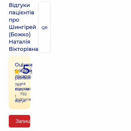
Відгуки
пацієнтів
про
Шингірей
QR
(Божко)
Наталія
Вікторівна
5
Оцінки
/
роботи
5
лікаря:
рейтинг
на
789
підставі
відгуків
792
1
відгуків
відгук
Залишити відгук