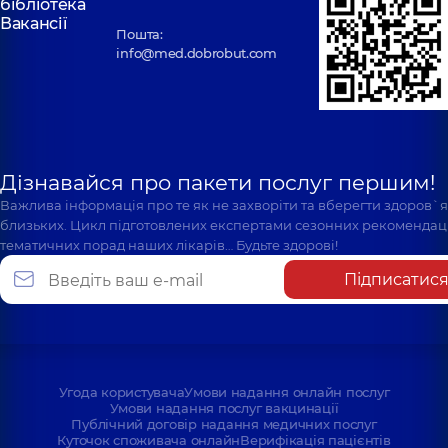
бібліотека
Вакансії
Пошта:
info@med.dobrobut.com
Дізнавайся про пакети послуг першим!
Важлива інформація про те як не захворіти та вберегти здоров`
близьких. Цикл підготовлених експертами сезонних рекомендаці
тематичних порад наших лікарів… Будьте здорові!
Підписатис
Угода користувача
Умови надання онлайн послуг
Умови надання послуг вакцинації
Публічний договір надання медичних послуг
Куточок споживача онлайн
Верифікація пацієнтів