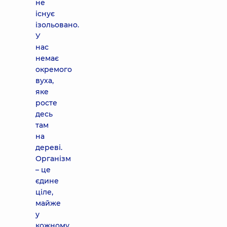
не
існує
ізольовано.
У
нас
немає
окремого
вуха,
яке
росте
десь
там
на
дереві.
Організм
– це
єдине
ціле,
майже
у
кожному