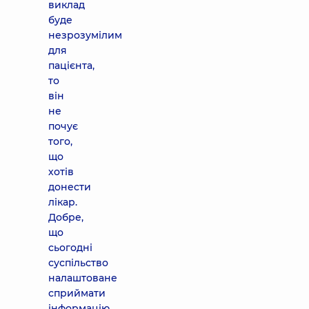
виклад
буде
незрозумілим
для
пацієнта,
то
він
не
почує
того,
що
хотів
донести
лікар.
Добре,
що
сьогодні
суспільство
налаштоване
сприймати
інформацію.