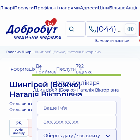
Лікарі
Послуги
Профільні напрями
Адреси
Ціни
Більше
Акції
(044) 495-2-888
Замовити дзвінок
Головна
Лікарі
Шингірей (Божко) Наталія Вікторівна
Де
792
Інформація
Послуги
приймає
відгука
Запис до лікаря
Шингірей (Божко)
Шингірей (Божко) Наталія Вікторівна
Наталія Вікторівна
Отоларинголог;
Отоларинголог дитячий;
25
5
/ 5
років
рейтинг
на підставі
приймає
досвіду
792 відгука
дітей
Оберіть дату / час візиту