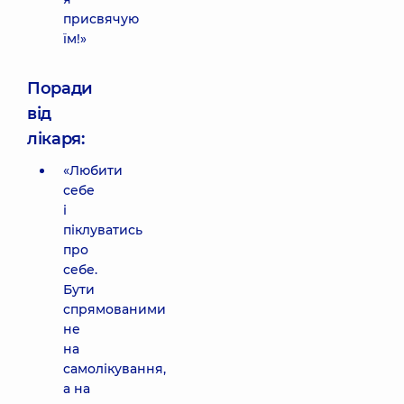
присвячую
їм!»
Поради
від
лікаря:
«Любити
себе
і
піклуватись
про
себе.
Бути
спрямованими
не
на
самолікування,
а на