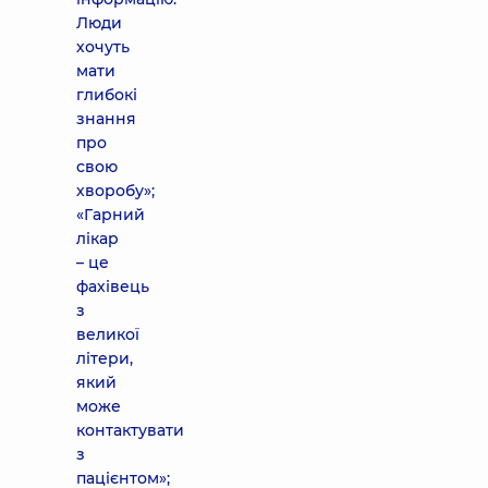
Люди
хочуть
мати
глибокі
знання
про
свою
хворобу»;
«Гарний
лікар
– це
фахівець
з
великої
літери,
який
може
контактувати
з
пацієнтом»;