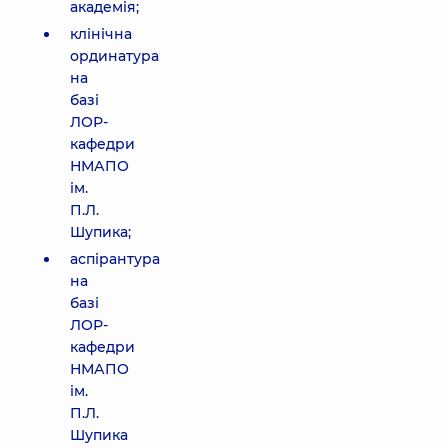
академія;
клінічна
ординатура
на
базі
ЛОР-
кафедри
НМАПО
ім.
П.Л.
Шупика;
аспірантура
на
базі
ЛОР-
кафедри
НМАПО
ім.
П.Л.
Шупика