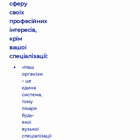
сферу
своїх
професійних
інтересів,
крім
вашої
спеціалізації:
«Наш
організм
– це
єдина
система,
тому
лікаря
будь-
якої
вузької
спеціалізації