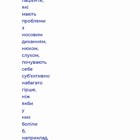
пацієнти,
які
мають
проблеми
з
носовим
диханням,
нюхом,
слухом,
почувають
себе
суб’єктивно
набагато
гірше,
ніж
якби
у
них
боліли
б,
наприклад,