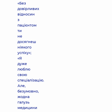
«Без
довірливих
відносин
з
пацієнтом
ти
не
досягнеш
ніякого
успіху»;
«Я
дуже
люблю
свою
спеціалізацію.
Але,
безумовно,
жодна
галузь
медицини