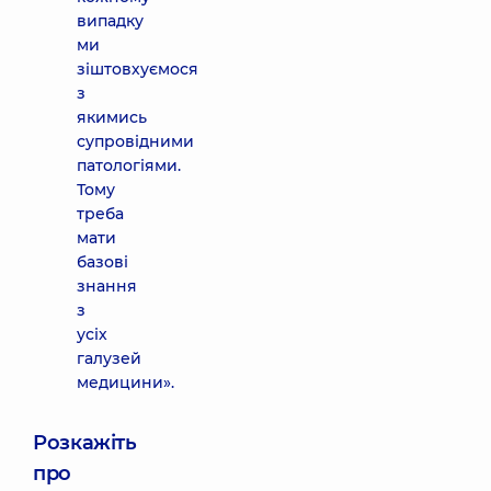
випадку
ми
зіштовхуємося
з
якимись
супровідними
патологіями.
Тому
треба
мати
базові
знання
з
усіх
галузей
медицини».
Розкажіть
про