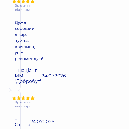
Враження
від лікаря
Дуже
хороший
лікар,
чуйна,
ввічлива,
усім
рекомендую!
– Пацієнт
ММ
24.07.2026
"Добробут"
Враження
від лікаря
–
24.07.2026
Олена