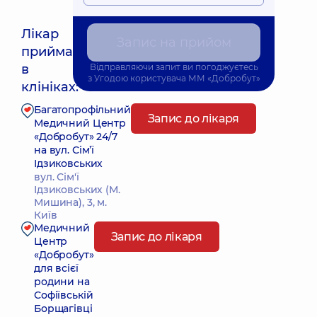
Лікар
Запис на прийом
приймає
Найближчий час прийому: Сьогодні о 16:45
в
Відправляючи запит ви погоджуєтесь
з
Угодою користувача
ММ «Добробут»
клініках:
Багатопрофільний
Запис до лікаря
Медичний Центр
«Добробут» 24/7
на вул. Сім’ї
Ідзиковських
вул. Сім'ї
Ідзиковських (М.
Мишина), 3, м.
Київ
Медичний
Запис до лікаря
Центр
«Добробут»
для всієї
родини на
Софіївській
Борщагівці