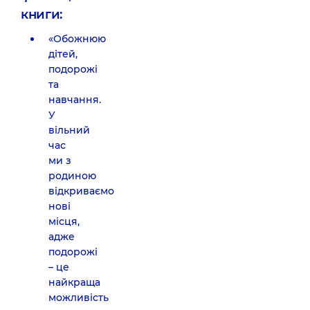
книги:
«Обожнюю
дітей,
подорожі
та
навчання.
У
вільний
час
ми з
родиною
відкриваємо
нові
місця,
адже
подорожі
– це
найкраща
можливість