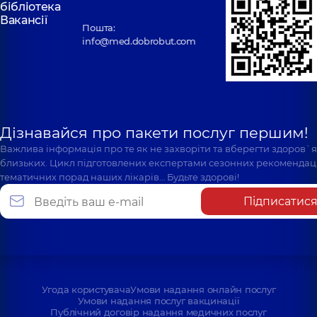
бібліотека
Вакансії
Пошта:
info@med.dobrobut.com
Дізнавайся про пакети послуг першим!
Важлива інформація про те як не захворіти та вберегти здоров`
близьких. Цикл підготовлених експертами сезонних рекомендаці
тематичних порад наших лікарів… Будьте здорові!
Підписатис
Угода користувача
Умови надання онлайн послуг
Умови надання послуг вакцинації
Публічний договір надання медичних послуг