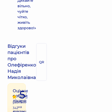
Дихайте
вільно,
чуйте
чітко,
живіть
здорово!»
Відгуки
пацієнтів
про
QR
Олефіренко
Надія
Миколаївна
5
Оцінки
/
роботи
5
лікаря:
рейтинг
на
342
підставі
відгука