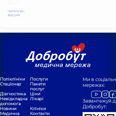
Читати всі
відгуки…
Поліклініки
Послуги
Ми в соціаль
Стаціонар
Пакети
мережах:
послуг
Діагностика
Ціни
Невідкладна
Лікарі
Завантажуй д
допомога
Добробут:
Новини
Клініки
Медична
Контакти