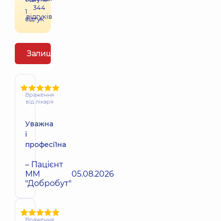
344
1
відгуків
відгук
Залишити відгук
Враження
від лікаря
Уважна
і
професі1на
– Пацієнт
ММ
05.08.2026
"Добробут"
Враження