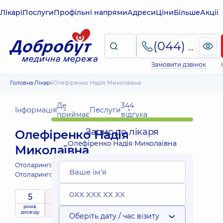
Лікарі
Послуги
Профільні напрями
Адреси
Ціни
Більше
Акції
(044) 495-2-888
Замовити дзвінок
Головна
Лікарі
Олефіренко Надія Миколаївна
Де
344
Інформація
Послуги
приймає
відгука
Запис до лікаря
Олефіренко Надія
Олефіренко Надія Миколаївна
Миколаївна
Отоларинголог;
Отоларинголог дитячий;
5
5
/ 5
років
рейтинг
на підставі
приймає
досвіду
344 відгука
дітей
Оберіть дату / час візиту