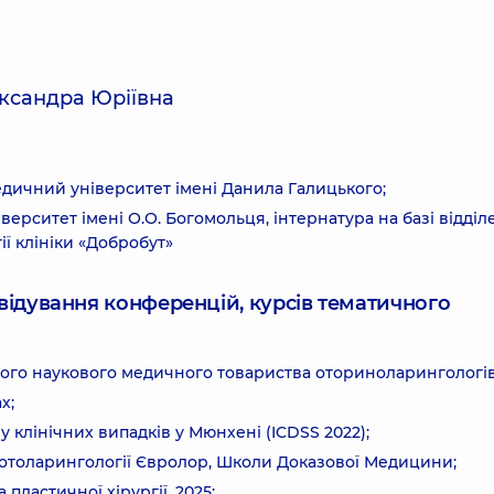
ександра Юріївна
медичний університет імені Данила Галицького;
верситет імені О.О. Богомольця, інтернатура на базі відді
ії клініки «Добробут»
ідвідування конференцій, курсів тематичного
кого наукового медичного товариства оториноларингологів
х;
у клінічних випадків у Мюнхені (ICDSS 2022);
ї отоларингології Євролор, Школи Доказової Медицини;
 пластичної хірургії, 2025;