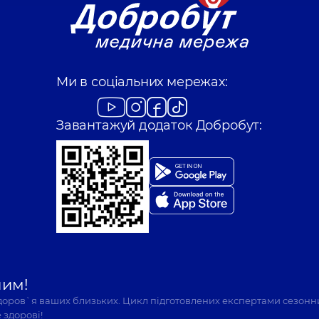
Ми в соціальних мережах:
Завантажуй додаток Добробут:
шим!
здоров`я ваших близьких. Цикл підготовлених експертами сезонн
 здорові!