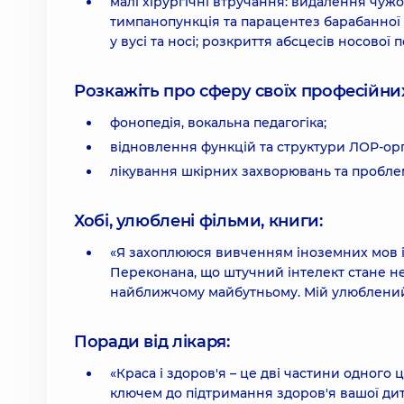
малі хірургічні втручання: видалення чужо
тимпанопункція та парацентез барабанної
у вусі та носі; розкриття абсцесів носово
Розкажіть про сферу своїх професійних 
фонопедія, вокальна педагогіка;
відновлення функцій та структури ЛОР-орга
лікування шкірних захворювань та проблем
Хобі, улюблені фільми, книги:
«Я захоплююся вивченням іноземних мов і
Переконана, що штучний інтелект стане н
найближчому майбутньому. Мій улюблений с
Поради від лікаря:
«Краса і здоров'я – це дві частини одного 
ключем до підтримання здоров'я вашої дит