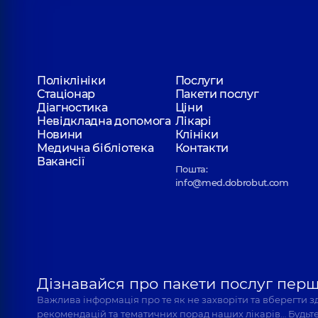
Поліклініки
Послуги
Стаціонар
Пакети послуг
Діагностика
Ціни
Невідкладна допомога
Лікарі
Новини
Клініки
Медична бібліотека
Контакти
Вакансії
Пошта:
info@med.dobrobut.com
Дізнавайся про пакети послуг пер
Важлива інформація про те як не захворіти та вберегти 
рекомендацій та тематичних порад наших лікарів… Будьте