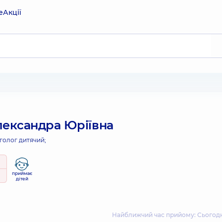
е
Акції
лександра Юріївна
голог дитячий;
приймає
дітей
Найближчий час прийому: Сьогодні