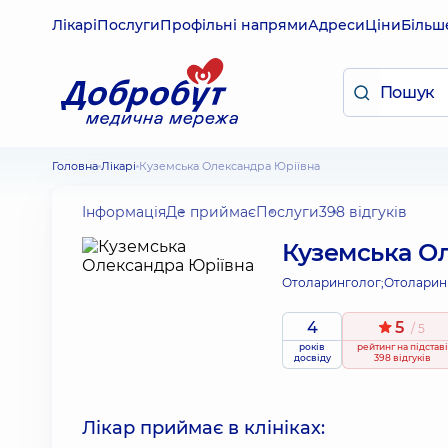
Лікарі
Послуги
Профільні напрями
Адреси
Ціни
Більш
Головна
Лікарі
Куземська Олександра Юріївна
Інформація
Де приймає
Послуги
398 відгуків
Куземська О
Отоларинголог;
Отоларин
4
5
/ 5
років
рейтинг
на підставі
досвіду
398 відгуків
Лікар приймає в клініках: