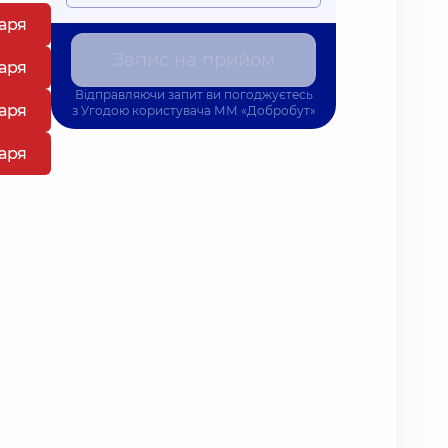
каря
Запис на прийом
каря
Відправляючи запит ви погоджуєтесь
каря
з
Угодою користувача
ММ «Добробут»
каря