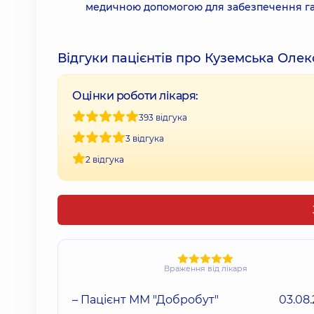
медичною допомогою для забезпечення гар
Відгуки пацієнтів про Куземська Оле
Оцінки роботи лікаря:
393 відгука
3 відгука
2 відгука
Враження від лікаря
– Пацієнт ММ "Добробут"
03.08