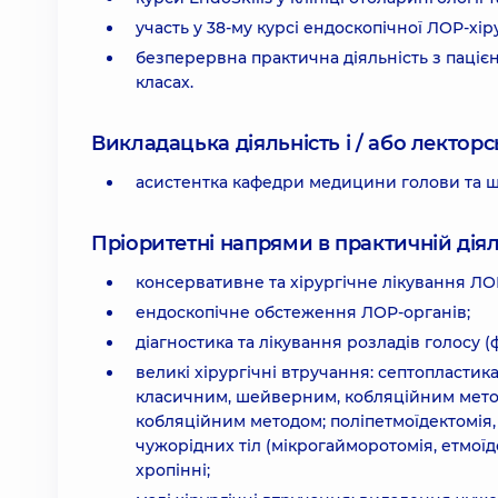
участь у 38-му курсі ендоскопічної ЛОР-хіру
безперервна практична діяльність з пацієн
класах.
Викладацька діяльність і / або лекторсь
асистентка кафедри медицини голови та ши
Пріоритетні напрями в практичній діял
консервативне та хірургічне лікування Л
ендоскопічне обстеження ЛОР-органів;
діагностика та лікування розладів голосу (ф
великі хірургічні втручання: септопласти
класичним, шейверним, кобляційним метод
кобляційним методом; поліпетмоїдектомія, 
чужорідних тіл (мікрогайморотомія, етмоїд
хропінні;