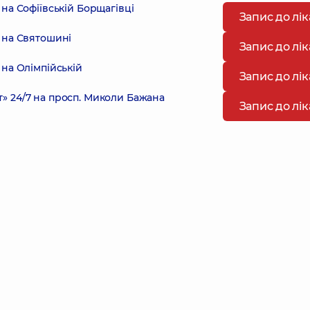
на Софіївській Борщагівці
Запис до лі
 на Святошині
Запис до лі
на Олімпійській
Запис до лі
 24/7 на просп. Миколи Бажана
Запис до лі