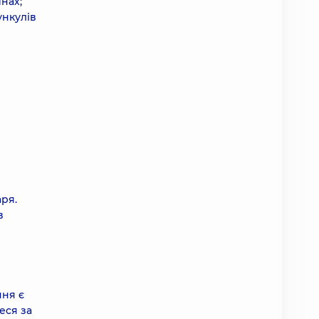
нах;
ункулів
ря.
в
ння є
еся за