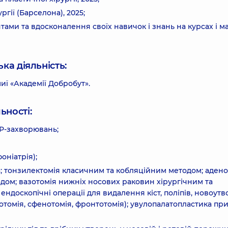
ргії (Барселона), 2025;
тами та вдосконалення своїх навичок і знань на курсах і м
ка діяльність:
ї «Академії Добробут».
ьності:
ОР-захворювань;
оніатрія);
ка; тонзилектомія класичним та кобляційним методом; аден
ом; вазотомія нижніх носових раковин хірургічним та
ендоскопічні операції для видалення кіст, поліпів, новоутв
отомія, сфенотомія, фронтотомія); увулопалатопластика пр