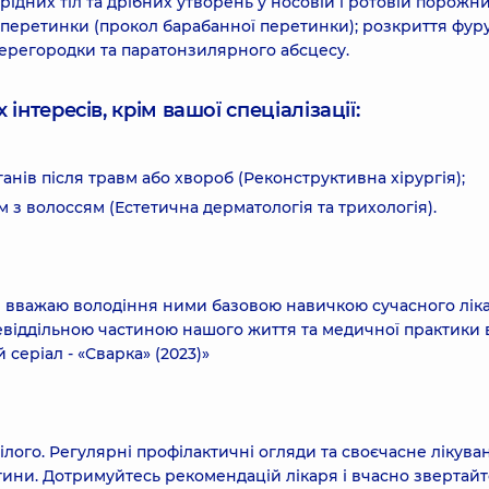
рідних тіл та дрібних утворень у носовій і ротовій порожни
 перетинки (прокол барабанної перетинки); розкриття фур
ї перегородки та паратонзилярного абсцесу.
інтересів, крім вашої спеціалізації:
нів після травм або хвороб (Реконструктивна хірургія);
 з волоссям (Естетична дерматологія та трихологія).
 вважаю володіння ними базовою навичкою сучасного ліка
евіддільною частиною нашого життя та медичної практики 
еріал - «Сварка» (2023)»
цілого. Регулярні профілактичні огляди та своєчасне лікува
ини. Дотримуйтесь рекомендацій лікаря і вчасно звертайт