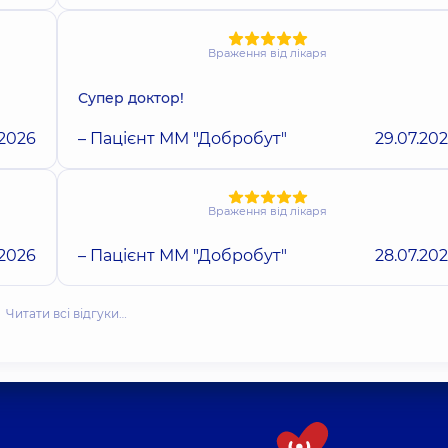
Враження від лікаря
Супер доктор!
.2026
– Пацієнт ММ "Добробут"
29.07.20
Враження від лікаря
.2026
– Пацієнт ММ "Добробут"
28.07.20
Читати всі відгуки…