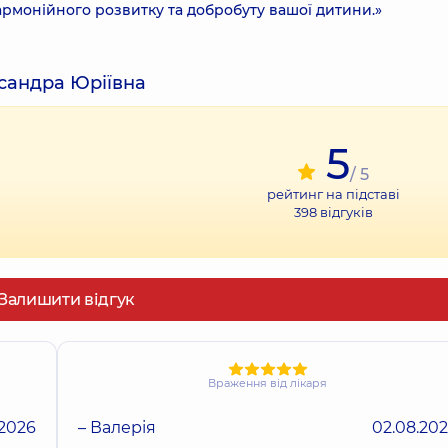
монійного розвитку та добробуту вашої дитини.»
ксандра Юріївна
5
/ 5
рейтинг на підставі
398
відгуків
Залишити відгук
Враження від лікаря
.2026
– Валерія
02.08.20