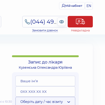
EN
Мій кабінет
(044) 495-2-888
Замовити дзвінок
Невідкладна
Запис до лікаря
Куземська Олександра Юріївна
Оберіть дату / час візиту
 о 10:30