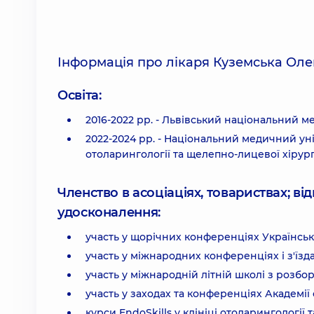
Інформація про лікаря Куземська Ол
Освіта:
2016-2022 рр. - Львівський національний 
2022-2024 рр. - Національний медичний уні
отоларингології та щелепно-лицевої хірург
Членство в асоціаціях, товариствах; в
удосконалення:
участь у щорічних конференціях Українсь
участь у міжнародних конференціях і з'їзда
участь у міжнародній літній школі з розбор
участь у заходах та конференціях Академі
курси EndoSkills у клініці отоларингології та