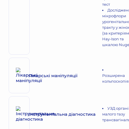
тест
Досліджен
мікрофлори
урогенітальн
тракту у жіно
(за критерія
Hay-Ison та
шкалою Nuge
Лікарські маніпуляції
Розширена
кольпоскопія
УЗД органі
Інструментальна діагностика
малого тазу
трансвагінал