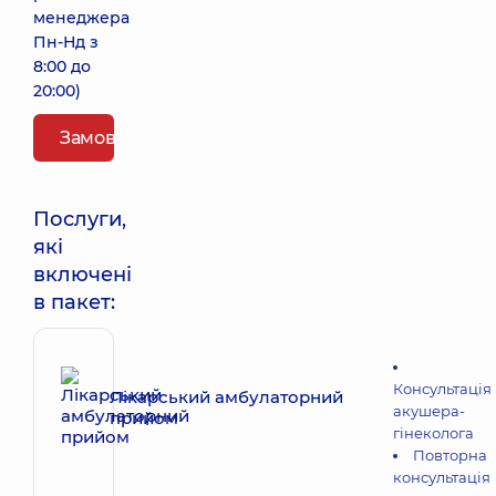
менеджера
Пн-Нд з
8:00 до
20:00)
Замовити пакет
Послуги,
які
включені
в пакет:
Консультація
Лікарський амбулаторний
акушера-
прийом
гінеколога
Повторна
консультація