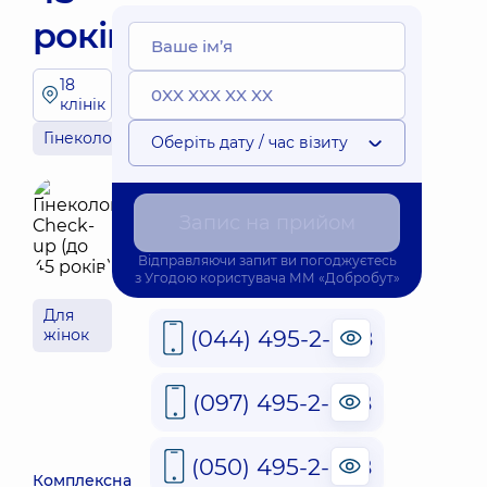
років)
18
клінік
Гінекологія
Оберіть дату / час візиту
Запис на прийом
Відправляючи запит ви погоджуєтесь
з
Угодою користувача
ММ «Добробут»
Для
(044) 495-2-888
жінок
(097) 495-2-888
(050) 495-2-888
Комплексна