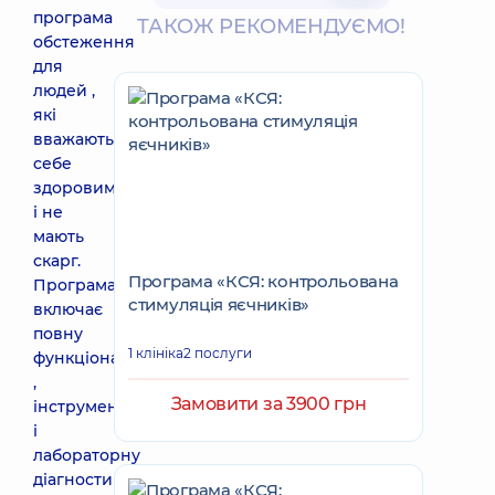
програма
ТАКОЖ РЕКОМЕНДУЄМО!
обстеження
для
людей ,
які
вважають
себе
здоровими
і не
мають
скарг.
Програма «КСЯ: контрольована
Програма
стимуляція яєчників»
включає
повну
1 клініка
2 послуги
функціональну
,
Замовити за 3900 грн
інструментальну
і
лабораторну
діагностику