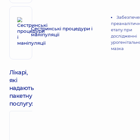
Забезпече
преаналітич
Сестринські процедури і
етапу при
маніпуляції
дослідженні
урогенітальн
мазка
Лікарі,
які
надають
пакетну
послугу:
Штопенко
Авад Ліна
Олена
Мохаммедівн
Андріївна
Акушер-гінекол
Акушер-гінеколог;
Лікар з
Лікар з