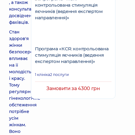
, а також
консультації
досвідчених
фахівців.
Стан
здоров'я
жінки
Програма «КСЯ: контрольована
безпосередньо
стимуляція яєчників (ведення
впливає
експертом направлення)»
на її
молодість
1 клініка
2 послуги
і красу.
Тому
Замовити за 4300 грн
регулярне
гінекологічне
обстеження
потрібне
усім
жінкам.
Воно