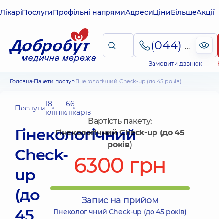
Лікарі
Послуги
Профільні напрями
Адреси
Ціни
Більше
Акції
(044) 495-2-888
Замовити дзвінок
Головна
Пакети послуг
Гінекологічний Check-up (до 45 років)
18
66
Послуги
клінік
лікарів
Вартість пакету:
Гінекологічний
Гінекологічний Check-up (до 45
років)
Check-
6300 грн
up
(до
Запис на прийом
45
Гінекологічний Check-up (до 45 років)