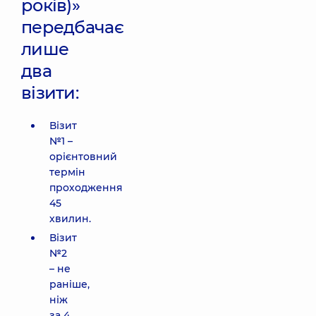
років)»
передбачає
лише
два
візити:
Візит
№1 –
орієнтовний
термін
проходження
45
хвилин.
Візит
№2
– не
раніше,
ніж
за 4