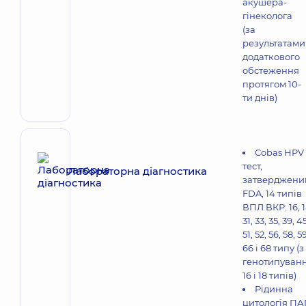
акушера-
гінеколога
(за
результатами
додаткового
обстеження
протягом 10-
ти днів)
Cobas HPV
тест,
Лабораторна діагностика
затверджени
FDA, 14 типів
ВПЛ ВКР: 16, 1
31, 33, 35, 39, 45
51, 52, 56, 58, 59
66 і 68 типу (з
генотипуван
16 і 18 типів)
Рідинна
цитологія ПА