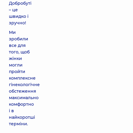
Добробуті
– це
швидко і
зручно!
Ми
зробили
все для
того, щоб
жінки
могли
пройти
комплексне
гінекологічне
обстеження
максимально
комфортно
і в
найкоротші
терміни.