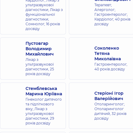
Кардіолог; Лікар з
ультразвукової
Терапевт;
діагностики; Лікар з
Алерголог;
функціональної
Гастроентеролог;
діагностики;
Кардіолог,
40 років
Сомнолог,
16 років
досвіду
досвіду
Пустовгар
Соколенко
Володимир
Тетяна
Михайлович
Миколаївна
Лікар з
ультразвукової
Гастроентеролог,
діагностики,
25
40 років досвіду
років досвіду
Стемблевська
Стеріоні Ігор
Марина Юріївна
Валерійович
Гінеколог дитячого
та підліткового
Отоларинголог;
віку; Лікар з
Отоларинголог
ультразвукової
дитячий,
32 років
діагностики,
29
досвіду
років досвіду