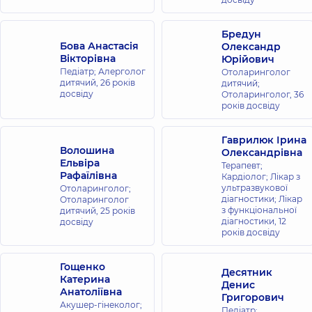
Бредун
Бова Анастасія
Олександр
Вікторівна
Юрійович
Педіатр; Алерголог
Отоларинголог
дитячий,
26 років
дитячий;
досвіду
Отоларинголог,
36
років досвіду
Гаврилюк Ірина
Волошина
Олександрівна
Ельвіра
Терапевт;
Рафаїлівна
Кардіолог; Лікар з
ультразвукової
Отоларинголог;
діагностики; Лікар
Отоларинголог
з функціональної
дитячий,
25 років
діагностики,
12
досвіду
років досвіду
Гощенко
Десятник
Катерина
Денис
Анатоліївна
Григорович
Акушер-гінеколог;
Педіатр;