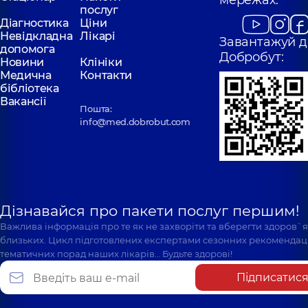
мережах:
послуг
Діагностика
Ціни
Невідкладна
Лікарі
Завантажуй д
допомога
Добробут:
Новини
Клініки
Медична
Контакти
бібліотека
Вакансії
Пошта:
info@med.dobrobut.com
Дізнавайся про пакети послуг першим!
Важлива інформація про те як не захворіти та вберегти здоров`
близьких. Цикл підготовлених експертами сезонних рекомендаці
тематичних порад наших лікарів… Будьте здорові!
Підписатис