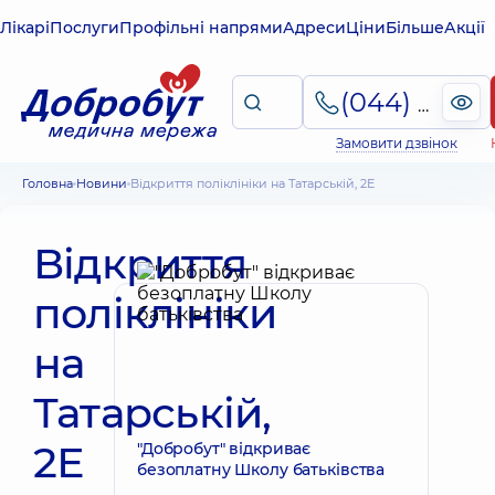
Лікарі
Послуги
Профільні напрями
Адреси
Ціни
Більше
Акції
(044) 495-2-888
Замовити дзвінок
Головна
Новини
Відкриття поліклініки на Татарській, 2Е
Відкриття
поліклініки
на
Татарській,
2Е
"Добробут" відкриває
безоплатну Школу батьківства