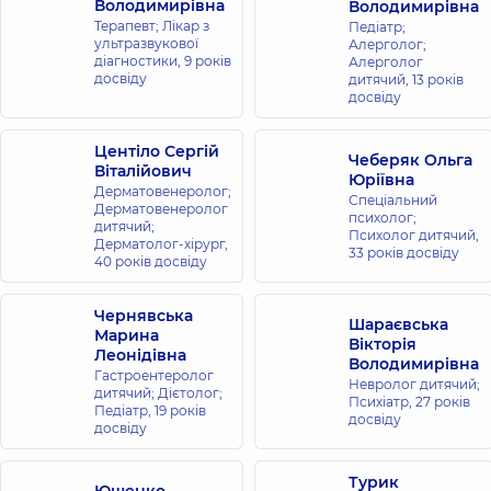
Володимирівна
Володимирівна
Терапевт; Лікар з
Педіатр;
ультразвукової
Алерголог;
діагностики,
9 років
Алерголог
досвіду
дитячий,
13 років
досвіду
Центіло Сергій
Чеберяк Ольга
Віталійович
Юріївна
Дерматовенеролог;
Спеціальний
Дерматовенеролог
психолог;
дитячий;
Психолог дитячий,
Дерматолог-хірург,
33 років досвіду
40 років досвіду
Чернявська
Шараєвська
Марина
Вікторія
Леонідівна
Володимирівна
Гастроентеролог
Невролог дитячий;
дитячий; Дієтолог;
Психіатр,
27 років
Педіатр,
19 років
досвіду
досвіду
Турик