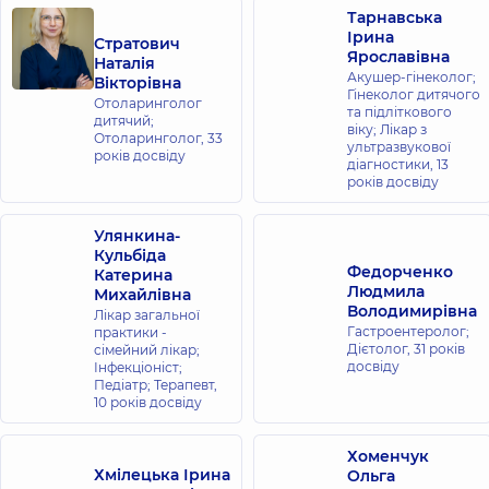
Тарнавська
Ірина
Стратович
Ярославівна
Наталія
Акушер-гінеколог;
Вікторівна
Гінеколог дитячого
Отоларинголог
та підліткового
дитячий;
віку; Лікар з
Отоларинголог,
33
ультразвукової
років досвіду
діагностики,
13
років досвіду
Улянкина-
Кульбіда
Федорченко
Катерина
Людмила
Михайлівна
Володимирівна
Лікар загальної
Гастроентеролог;
практики -
Дієтолог,
31 років
сімейний лікар;
досвіду
Інфекціоніст;
Педіатр; Терапевт,
10 років досвіду
Хоменчук
Хмілецька Ірина
Ольга