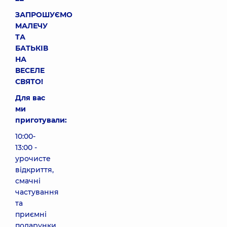
ЗАПРОШУЄМО
МАЛЕЧУ
ТА
БАТЬКІВ
НА
ВЕСЕЛЕ
СВЯТО!
Для вас
ми
приготували:
10:00-
13:00 -
урочисте
відкриття,
смачні
частування
та
приємні
подарунки.