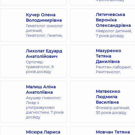
Летичевська
Кучер Олена
Вероніка
Володимирівна
Олександрівна
Гематолог-онколог
дитячий;
Невролог дитячий,
Гематолог; Генетик,
7 років досвіду
Мазуренко
Лихолат Едуард
Тетяна
Анатолійович
Данилівна
Ортопед-
травматолог,
6
Рентген-лаборант;
років досвіду
Рентгенолог,
Малиш Аліна
Матвєєнко
Анатоліївна
Людмила
Акушер-гінеколог;
Василівна
Лікар з
ультразвукової
Фтизіатр дитячий,
діагностики,
7 років
30 років досвіду
досвіду
Місюра Лариса
Мовчан Тетяна