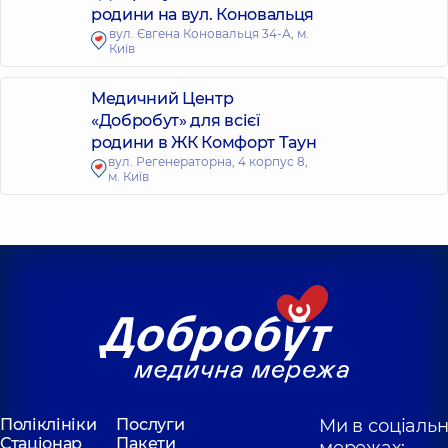
родини на вул. Коновальця
вул. Євгена Коновальця 34-А, м.
Київ
Медичний Центр
«Добробут» для всієї
родини в ЖК Комфорт Таун
вул. Регенераторна, 4 корпус 8,
м. Київ
Поліклініки
Послуги
Ми в соціаль
Стаціонар
Пакети