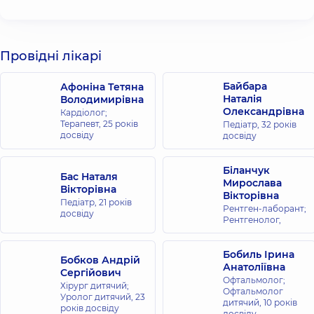
Провідні лікарі
Байбара
Афоніна Тетяна
Наталія
Володимирівна
Олександрівна
Кардіолог;
Терапевт,
25 років
Педіатр,
32 років
досвіду
досвіду
Біланчук
Бас Наталя
Мирослава
Вікторівна
Вікторівна
Педіатр,
21 років
Рентген-лаборант;
досвіду
Рентгенолог,
Бобиль Ірина
Бобков Андрій
Анатоліївна
Сергійович
Офтальмолог;
Хірург дитячий;
Офтальмолог
Уролог дитячий,
23
дитячий,
10 років
років досвіду
досвіду