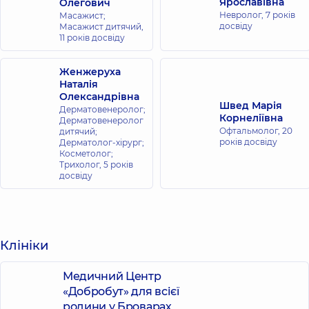
Ярославівна
Олегович
Невролог,
7 років
Масажист;
досвіду
Масажист дитячий,
11 років досвіду
Женжеруха
Наталія
Олександрівна
Швед Марія
Дерматовенеролог;
Корнеліївна
Дерматовенеролог
Офтальмолог,
20
дитячий;
років досвіду
Дерматолог-хірург;
Косметолог;
Трихолог,
5 років
досвіду
Клініки
Медичний Центр
«Добробут» для всієї
родини у Броварах