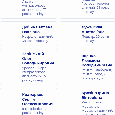
Лікар з
Гастроентеролог
ультразвукової
дитячий,
29 років
діагностики,
17
досвіду
років досвіду
Дубіна Світлана
Дужа Юлія
Павлівна
Анатоліївна
Невролог дитячий,
Педіатр,
20 років
38 років досвіду
досвіду
Зелінський
Іщенко
Олег
Людмила
Володимирович
Володимирівна
Уролог; Лікар з
Рентген-лаборант;
ультразвукової
Рентгенолог,
26
діагностики,
22
років досвіду
років досвіду
Крохіна Ірина
Крамарьов
Вікторівна
Сергій
Реабілітолог;
Олександрович
Масажист;
Інфекціоніст,
48
Масажист дитячий,
років досвіду
4 років досвіду