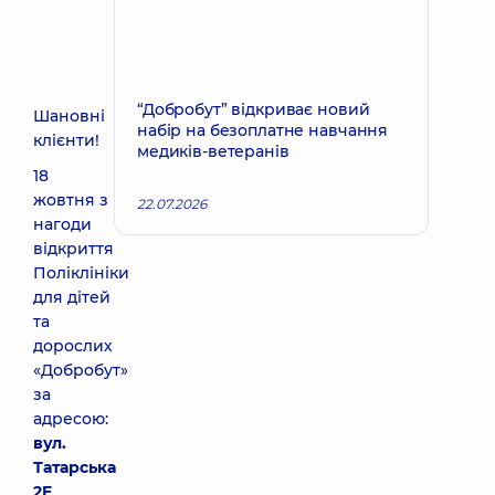
“Добробут” відкриває новий
Шановні
набір на безоплатне навчання
клієнти!
медиків-ветеранів
18
жовтня з
22.07.2026
нагоди
відкриття
Поліклініки
для дітей
та
дорослих
«Добробут»
за
адресою:
вул.
Татарська
2E