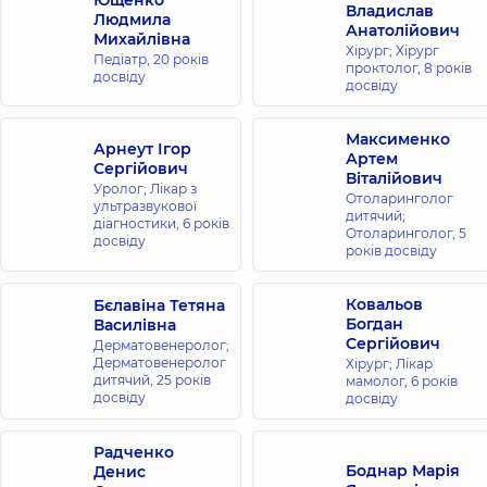
Ющенко
Владислав
Людмила
Анатолійович
Михайлівна
Хірург; Хірург
Педіатр,
20 років
проктолог,
8 років
досвіду
досвіду
Максименко
Арнеут Ігор
Артем
Сергійович
Віталійович
Уролог; Лікар з
Отоларинголог
ультразвукової
дитячий;
діагностики,
6 років
Отоларинголог,
5
досвіду
років досвіду
Ковальов
Бєлавіна Тетяна
Богдан
Василівна
Сергійович
Дерматовенеролог;
Дерматовенеролог
Хірург; Лікар
дитячий,
25 років
мамолог,
6 років
досвіду
досвіду
Радченко
Боднар Марія
Денис