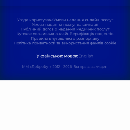
Угода користувача
Умови надання онлайн послуг
Умови надання послуг вакцинації
Публічний договір надання медичних послуг
Куточок споживача онлайн
Верифікація пацієнтів
Правила внутрішнього розпорядку
Політика приватності та використання файлів cookie
Українською мовою
English
ММ «Добробут» 2012 - 2026. Всі права захищені