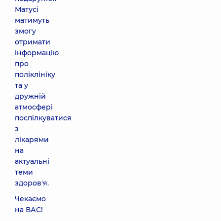
Матусі
матимуть
змогу
отримати
інформацію
про
поліклініку
та у
дружній
атмосфері
поспілкуватися
з
лікарями
на
актуальні
теми
здоров'я.
Чекаємо
на ВАС!