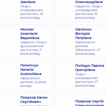
Іванівна
Олександрівна
Лікар з
Кардіолог; Лікар з
ультразвукової
ультразвукової
діагностики,
40
діагностики,
16
років досвіду
років досвіду
Мохнач
Овсієнко
Анастасія
Вікторія
Вадимівна
Петрівна
Невролог; Лікар з
Офтальмолог
функціональної
дитячий;
діагностики,
11
Офтальмолог,
27
років досвіду
років досвіду
Пилипчук
Поліщук Лариса
Наталія
Григорівна
Анатоліївна
Лікар з
ультразвукової
Офтальмолог
діагностики,
27
дитячий,
22 років
років досвіду
досвіду
Поярков Євген
Поярков Сергій
Сергійович
Олександрович