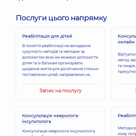
Галянт Катерина Дмитрівна
Спеціальний психолог; Психолог дитячий,
10 рок
Послуги цього напрямку
Реабілітація для дітей
Грабова Алла Анатоліївна
Консуль
онлайн
Офтальмолог дитячий,
31 років досвіду
В поняття реабілітації ми вкладаємо
сукупність методів та методик за
Віртуальн
допомогою яких ми можемо допомогти
метод зво
дітям та їх батькам організувати
та лікаря
Власенко Ярослав Юрійович
щоденне життя для досягнення спільно
присутнос
Лікар загальної практики - сімейний лікар; Терап
поставлених цілей, направлених на
покращення якості життя в соціумі.
Запис на послугу
Консультація невролога-
Реабіліт
інсультолога
Методи ре
Консультація невролога-інсультолога
кому пот