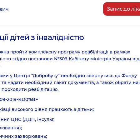
Запис до лік
вич
ї дітей з інвалідністю
жна пройти комплексну програму реабілітації в рамках
ністю згідно постанови №309 Кабінету міністрів України від
.
ами у Центрі “Добробуту” необхідно звернутись до Фонду
та надати необхідний пакет документів, а також обрати на
е проходити реабілітацію.
/309-2019-%D0%BF
івці високого рівня працюють з дітьми:
ня ЦНС (ДЦП, інсульт,
рювання);
ичних захворювань;