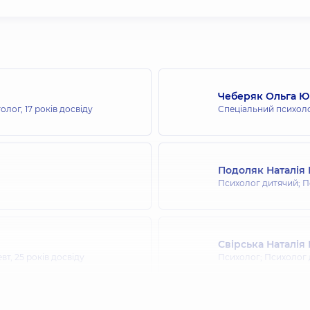
Чеберяк Ольга Ю
толог,
17 років досвіду
Спеціальний психоло
Подоляк Наталія 
Психолог дитячий; П
Свірська Наталія 
евт,
25 років досвіду
Психолог; Психолог 