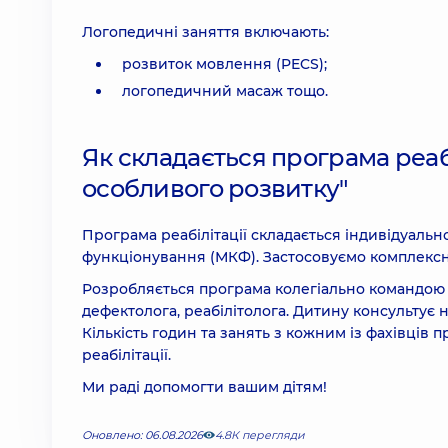
Логопедичні заняття включають:
розвиток мовлення (PECS);
логопедичний масаж тощо.
Як складається програма реабі
особливого розвитку"
Програма реабілітації складається індивідуальн
функціонування (МКФ). Застосовуємо комплексний
Розробляється програма колегіально командою фа
дефектолога, реабілітолога. Дитину консультує 
Кількість годин та занять з кожним із фахівців 
реабілітації.
Ми раді допомогти вашим дітям!
Оновлено: 06.08.2026
4.8К перегляди