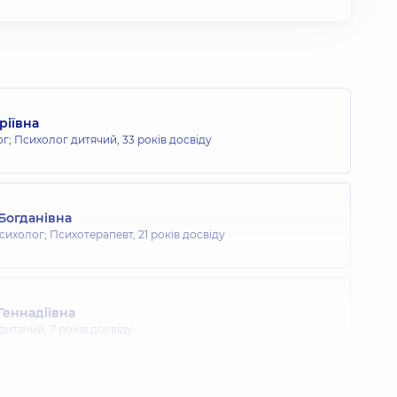
ріївна
г; Психолог дитячий,
33 років досвіду
Богданівна
сихолог; Психотерапевт,
21 років досвіду
Геннадіївна
дитячий,
7 років досвіду