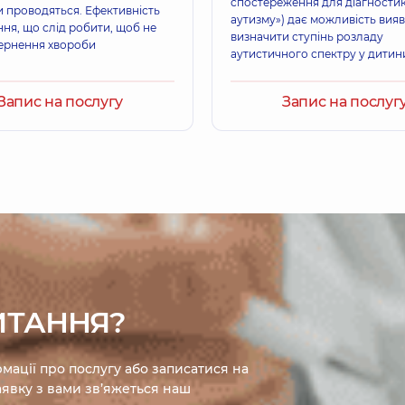
спостереження для діагности
и проводяться. Ефективність
аутизму») дає можливість вияв
ня, що слід робити, щоб не
визначити ступінь розладу
ернення хвороби
аутистичного спектру у дитини
дорослого) будь-якого віку.
Запис на послугу
Запис на послуг
ИТАННЯ?
мації про послугу або записатися на
явку з вами зв’яжеться наш