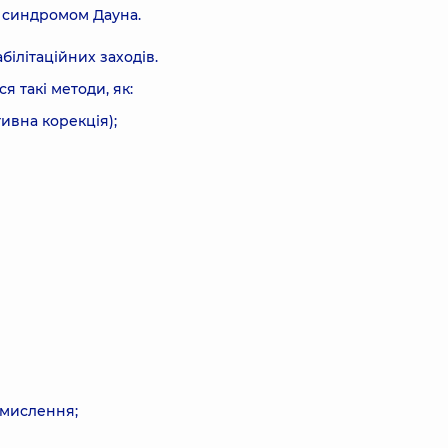
з синдромом Дауна.
білітаційних заходів.
я такі методи, як:
ивна корекція);
, мислення;