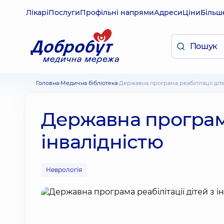
Лікарі
Послуги
Профільні напрями
Адреси
Ціни
Більш
Головна
Медична бібліотека
Державна програма реабілітації діт
Державна програма 
інвалідністю
Неврологія