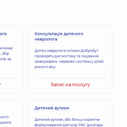
Павлівна
8 років досвіду
ога
Вадимівна
Консультація дитячого
невролога
 Алерголог дитячий,
27 років досвіду
включає
Дитячі неврологи клініки Добробут
, збір
проводять діагностику та лікування
ів, за
захворювань нервової системи у дітей
різного віку.
у
Запис на послугу
Дитячий аутизм
чного
Дитячий аутизм, або більш коректне
«шкала
формулювання діагнозу РАС (розлади